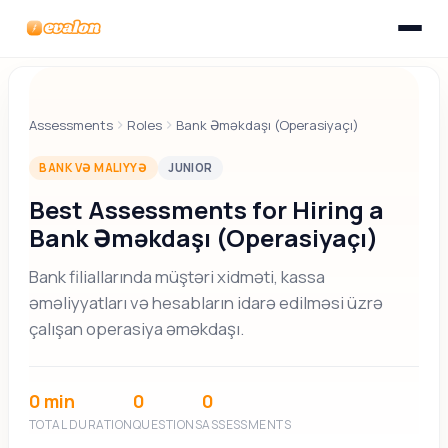
Toggle n
Evalon
Assessments
Roles
Bank Əməkdaşı (Operasiyaçı)
BANK VƏ MALIYYƏ
JUNIOR
Best Assessments for Hiring a
Bank Əməkdaşı (Operasiyaçı)
Bank filiallarında müştəri xidməti, kassa
əməliyyatları və hesabların idarə edilməsi üzrə
çalışan operasiya əməkdaşı.
0 min
0
0
TOTAL DURATION
QUESTIONS
ASSESSMENTS