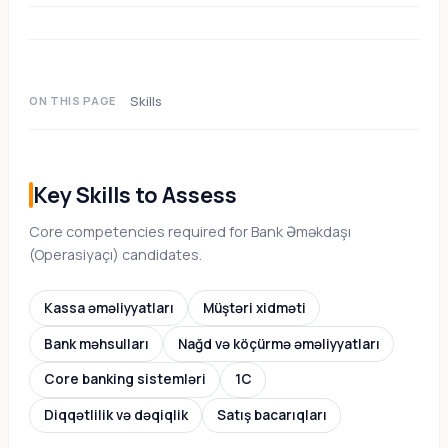
Skills
ON THIS PAGE
Key Skills to Assess
Core competencies required for Bank Əməkdaşı
(Operasiyaçı) candidates.
Kassa əməliyyatları
Müştəri xidməti
Bank məhsulları
Nağd və köçürmə əməliyyatları
Core banking sistemləri
1C
Diqqətlilik və dəqiqlik
Satış bacarıqları