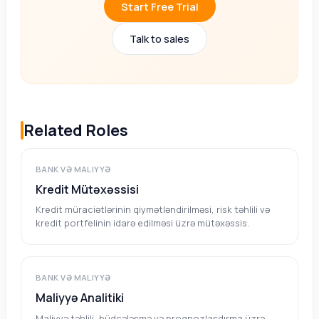
Start Free Trial
Talk to sales
Related Roles
BANK VƏ MALIYYƏ
Kredit Mütəxəssisi
Kredit müraciətlərinin qiymətləndirilməsi, risk təhlili və
kredit portfelinin idarə edilməsi üzrə mütəxəssis.
BANK VƏ MALIYYƏ
Maliyyə Analitiki
Maliyyə təhlili, büdcələşmə və proqnozlaşdırma üzrə