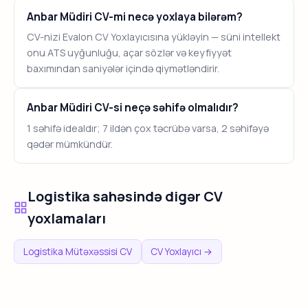
Anbar Müdiri CV-mi necə yoxlaya bilərəm?
CV-nizi Evalon CV Yoxlayıcısına yükləyin — süni intellekt
onu ATS uyğunluğu, açar sözlər və keyfiyyət
baxımından saniyələr içində qiymətləndirir.
Anbar Müdiri CV-si neçə səhifə olmalıdır?
1 səhifə idealdır; 7 ildən çox təcrübə varsa, 2 səhifəyə
qədər mümkündür.
Logistika sahəsində digər CV
yoxlamaları
Logistika Mütəxəssisi CV
CV Yoxlayıcı →