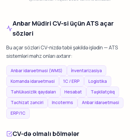
Anbar Müdiri CV-si üçün ATS açar
sözləri
Bu açar sözləri CV-nizdə təbii şəkildə işlədin — ATS
sistemləri məhz onları axtarır:
Anbar idarəetməsi (WMS)
İnventarizasiya
Komanda idarəetməsi
1C / ERP
Logistika
Təhlükəsizlik qaydaları
Hesabat
Təşkilatçılıq
Təchizat zənciri
Incoterms
Anbar idarəetməsi
ERP/1C
CV-də olmalı bölmələr