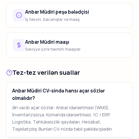
Anbar Müdiri peşə bələdçisi
İş təsviri, bacarıqlar və maaş.
Anbar Müdiri maaşı
Səviyyə üzrə təxmini maaşlar.
Tez-tez verilən suallar
Anbar Müdiri CV-sində hansı açar sözlər
olmalıdır?
Ən vacib açar sözlər: Anbar idarəetməsi (WMS),
İnventarizasiya, Komanda idarəetməsi, 1C / ERP,
Logistika, Təhlükəsizlik qaydaları, Hesabat,
Təşkilatçılıq. Bunları CV-nizdə təbii şəkildə işlədin.