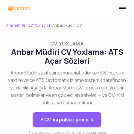
Menyunu
Evalon
Ana səhifə
›
CV Yoxlayıcı
›
Anbar Müdiri CV
CV YOXLAMA
Anbar Müdiri CV Yoxlama: ATS
Açar Sözləri
Anbar Müdiri vəzifəsinə müraciət edərkən CV-niz çox
vaxt əvvəlcə ATS (avtomatik izləmə sistemi) tərəfindən
yoxlanılır. Aşağıda Anbar Müdiri CV-si üçün olmalı açar
sözlər, bölmələr və ən çox edilən səhvlər — və CV-nizi
pulsuz yoxlamaq imkanı.
⚡ CV-mi pulsuz yoxla →
Məlumatlar Avqust 2026 tarixinə aktualdır