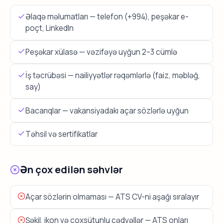
Əlaqə məlumatları — telefon (+994), peşəkar e-
poçt, LinkedIn
Peşəkar xülasə — vəzifəyə uyğun 2–3 cümlə
İş təcrübəsi — nailiyyətlər rəqəmlərlə (faiz, məbləğ,
say)
Bacarıqlar — vakansiyadakı açar sözlərlə uyğun
Təhsil və sertifikatlar
Ən çox edilən səhvlər
Açar sözlərin olmaması — ATS CV-ni aşağı sıralayır
Şəkil, ikon və çoxsütunlu cədvəllər — ATS onları