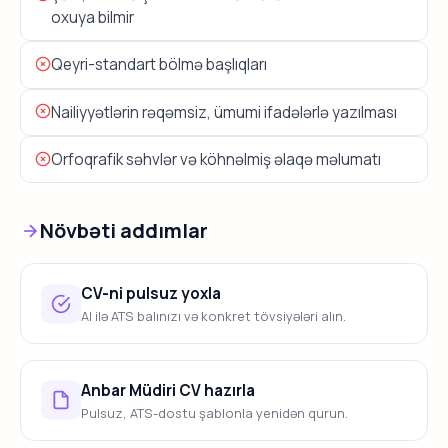
oxuya bilmir
Qeyri-standart bölmə başlıqları
Nailiyyətlərin rəqəmsiz, ümumi ifadələrlə yazılması
Orfoqrafik səhvlər və köhnəlmiş əlaqə məlumatı
Növbəti addımlar
CV-ni pulsuz yoxla
AI ilə ATS balınızı və konkret tövsiyələri alın.
Anbar Müdiri CV hazırla
Pulsuz, ATS-dostu şablonla yenidən qurun.