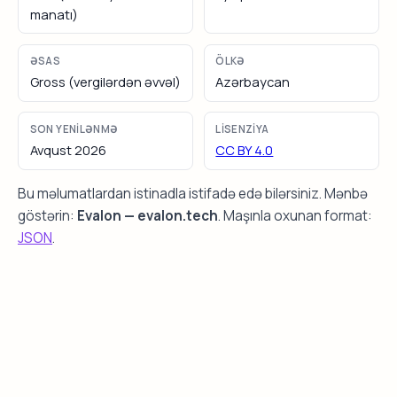
manatı)
ƏSAS
ÖLKƏ
Gross (vergilərdən əvvəl)
Azərbaycan
SON YENILƏNMƏ
LISENZIYA
Avqust 2026
CC BY 4.0
Bu məlumatlardan istinadla istifadə edə bilərsiniz. Mənbə
göstərin:
Evalon — evalon.tech
. Maşınla oxunan format:
JSON
.