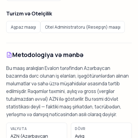
Turizm və Otelçilik
Aşpaz maaşı
Otel Administratoru (Resepşn) maaşı
Metodologiya və mənbə
Bu maaş aralıqları Evalon tərəfindən Azərbaycan
bazarında dərc olunan iş elanları, işəgötürənlərdən alınan
məlumatlar və sahə üzrə müşahidələr əsasında tərtib
edilmişdir. Rəqəmlər təxmini, aylıq və gross (vergilər
tutulmazdan əvvəl) AZN ilə göstərilir. Bu rəsmi dövlət
statistikası deyil — faktiki maaş şirkətdən, təcrübədən,
yerləşmə və danışıq nəticəsindən asılı olaraq dəyişir.
VALYUTA
DÖVR
AZN (Azərbaycan
Aylıq