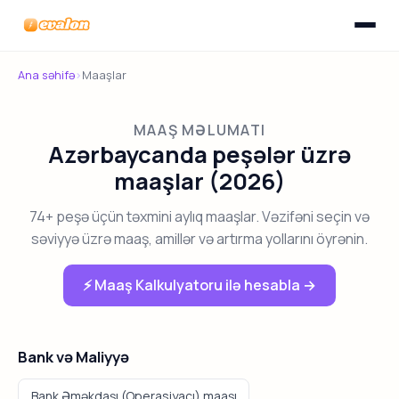
Menyunu
Evalon
Ana səhifə
›
Maaşlar
MAAŞ MƏLUMATI
Azərbaycanda peşələr üzrə
maaşlar (2026)
74+ peşə üçün təxmini aylıq maaşlar. Vəzifəni seçin və
səviyyə üzrə maaş, amillər və artırma yollarını öyrənin.
⚡ Maaş Kalkulyatoru ilə hesabla →
Bank və Maliyyə
Bank Əməkdaşı (Operasiyaçı) maaşı