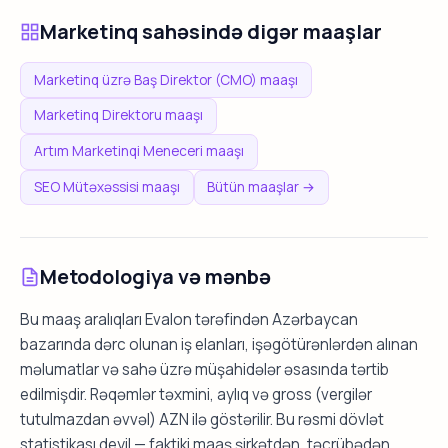
Marketinq sahəsində digər maaşlar
Marketinq üzrə Baş Direktor (CMO) maaşı
Marketinq Direktoru maaşı
Artım Marketinqi Meneceri maaşı
SEO Mütəxəssisi maaşı
Bütün maaşlar →
Metodologiya və mənbə
Bu maaş aralıqları Evalon tərəfindən Azərbaycan
bazarında dərc olunan iş elanları, işəgötürənlərdən alınan
məlumatlar və sahə üzrə müşahidələr əsasında tərtib
edilmişdir. Rəqəmlər təxmini, aylıq və gross (vergilər
tutulmazdan əvvəl) AZN ilə göstərilir. Bu rəsmi dövlət
statistikası deyil — faktiki maaş şirkətdən, təcrübədən,