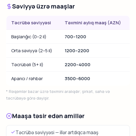
Səviyyə üzrə maaşlar
Təcrübə səviyyəsi
Təxmini aylıq maaş (AZN)
Başlanğıc (0–2 il)
700–1200
Orta səviyyə (2–5 il)
1200–2200
Təcrübəli (5+ il)
2200–4000
Aparıcı / rəhbər
3500–6000
* Rəqəmlər bazar üzrə təxmini aralıqdır; şirkət, sahə və
təcrübəyə görə dəyişir.
Maaşa təsir edən amillər
Təcrübə səviyyəsi — illər artdıqca maaş