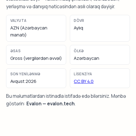
yerləşmə və danışıq nəticəsindən asılı olaraq dəyişir.
VALYUTA
DÖVR
AZN (Azərbaycan
Aylıq
manatı)
ƏSAS
ÖLKƏ
Gross (vergilərdən əvvəl)
Azərbaycan
SON YENILƏNMƏ
LISENZIYA
Avqust 2026
CC BY 4.0
Bu məlumatlardan istinadla istifadə edə bilərsiniz. Mənbə
göstərin:
Evalon — evalon.tech
.