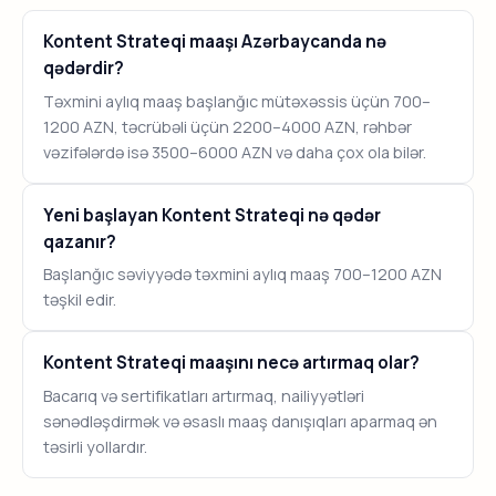
Kontent Strateqi maaşı Azərbaycanda nə
qədərdir?
Təxmini aylıq maaş başlanğıc mütəxəssis üçün 700–
1200 AZN, təcrübəli üçün 2200–4000 AZN, rəhbər
vəzifələrdə isə 3500–6000 AZN və daha çox ola bilər.
Yeni başlayan Kontent Strateqi nə qədər
qazanır?
Başlanğıc səviyyədə təxmini aylıq maaş 700–1200 AZN
təşkil edir.
Kontent Strateqi maaşını necə artırmaq olar?
Bacarıq və sertifikatları artırmaq, nailiyyətləri
sənədləşdirmək və əsaslı maaş danışıqları aparmaq ən
təsirli yollardır.