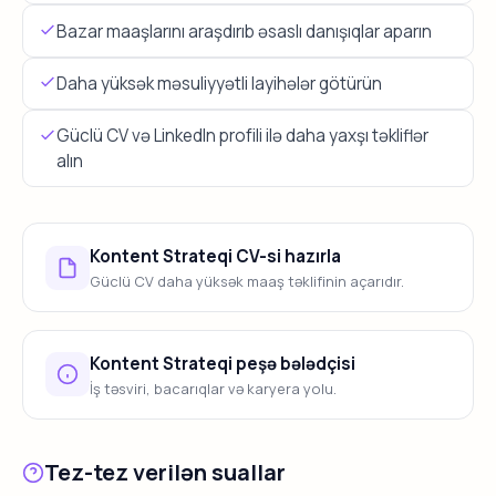
Bazar maaşlarını araşdırıb əsaslı danışıqlar aparın
Daha yüksək məsuliyyətli layihələr götürün
Güclü CV və LinkedIn profili ilə daha yaxşı təkliflər
alın
Kontent Strateqi CV-si hazırla
Güclü CV daha yüksək maaş təklifinin açarıdır.
Kontent Strateqi peşə bələdçisi
İş təsviri, bacarıqlar və karyera yolu.
Tez-tez verilən suallar