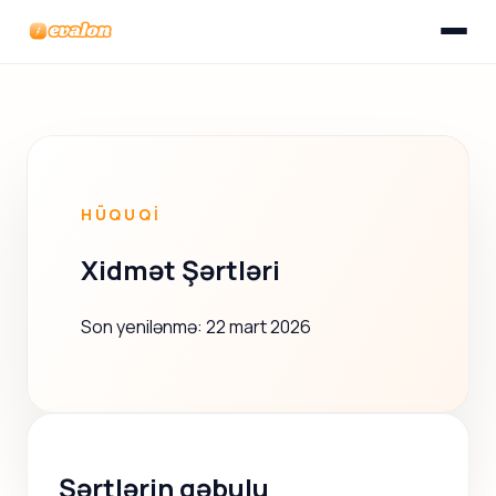
Menyunu
Evalon
HÜQUQI
Xidmət Şərtləri
Son yenilənmə: 22 mart 2026
Şərtlərin qəbulu