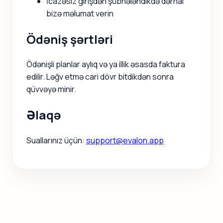
İcazəsiz girişdən şübhələndikdə dərhal
bizə məlumat verin
Ödəniş şərtləri
Ödənişli planlar aylıq və ya illik əsasda faktura
edilir. Ləğv etmə cari dövr bitdikdən sonra
qüvvəyə minir.
Əlaqə
Suallarınız üçün:
support@evalon.app