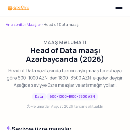
Menyunu
Evalon
Ana səhifə
›
Maaşlar
›
Head of Data maaşı
MAAŞ MƏLUMATI
Head of Data maaşı
Azərbaycanda (2026)
Head of Data vəzifəsində təxmini aylıq maaş təcrübəyə
görə 600–1000 AZN-dən 1800–3500 AZN-ə qədər dəyişir.
Aşağıda səviyyə üzrə maaşlar və artırmağın yolları.
Data
600–1000–1800–3500 AZN
Məlumatlar Avqust 2026 tarixinə aktualdır
Səviyyə üzrə maaşlar