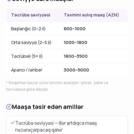
Təcrübə səviyyəsi
Təxmini aylıq maaş (AZN)
Başlanğıc (0–2 il)
600–1000
Orta səviyyə (2–5 il)
1000–1800
Təcrübəli (5+ il)
1800–3500
Aparıcı / rəhbər
3000–5000
* Rəqəmlər bazar üzrə təxmini aralıqdır; şirkət, sahə və
təcrübəyə görə dəyişir.
Maaşa təsir edən amillər
Təcrübə səviyyəsi — illər artdıqca maaş
nəzərəçarpacaq qalxır