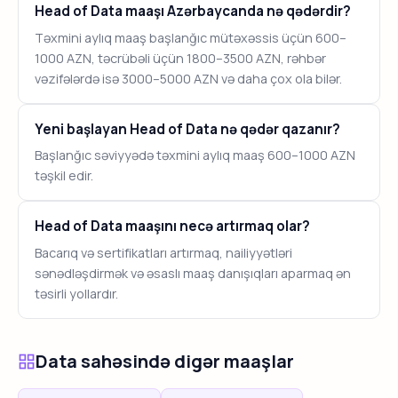
Head of Data maaşı Azərbaycanda nə qədərdir?
Təxmini aylıq maaş başlanğıc mütəxəssis üçün 600–
1000 AZN, təcrübəli üçün 1800–3500 AZN, rəhbər
vəzifələrdə isə 3000–5000 AZN və daha çox ola bilər.
Yeni başlayan Head of Data nə qədər qazanır?
Başlanğıc səviyyədə təxmini aylıq maaş 600–1000 AZN
təşkil edir.
Head of Data maaşını necə artırmaq olar?
Bacarıq və sertifikatları artırmaq, nailiyyətləri
sənədləşdirmək və əsaslı maaş danışıqları aparmaq ən
təsirli yollardır.
Data sahəsində digər maaşlar