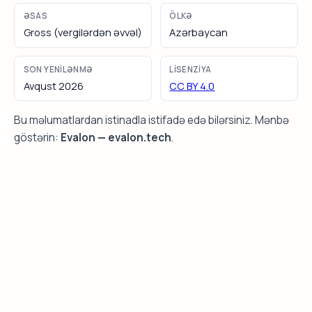
ƏSAS
ÖLKƏ
Gross (vergilərdən əvvəl)
Azərbaycan
SON YENILƏNMƏ
LISENZIYA
Avqust 2026
CC BY 4.0
Bu məlumatlardan istinadla istifadə edə bilərsiniz. Mənbə
göstərin:
Evalon — evalon.tech
.