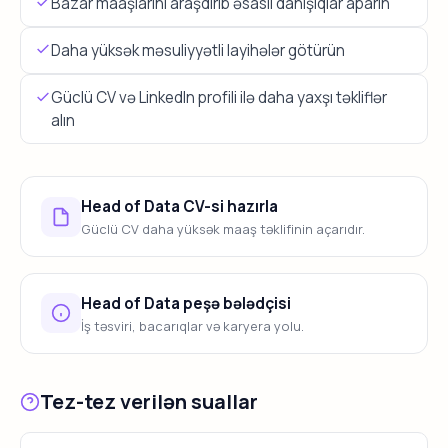
Bazar maaşlarını araşdırıb əsaslı danışıqlar aparın
Daha yüksək məsuliyyətli layihələr götürün
Güclü CV və LinkedIn profili ilə daha yaxşı təkliflər
alın
Head of Data CV-si hazırla
Güclü CV daha yüksək maaş təklifinin açarıdır.
Head of Data peşə bələdçisi
İş təsviri, bacarıqlar və karyera yolu.
Tez-tez verilən suallar