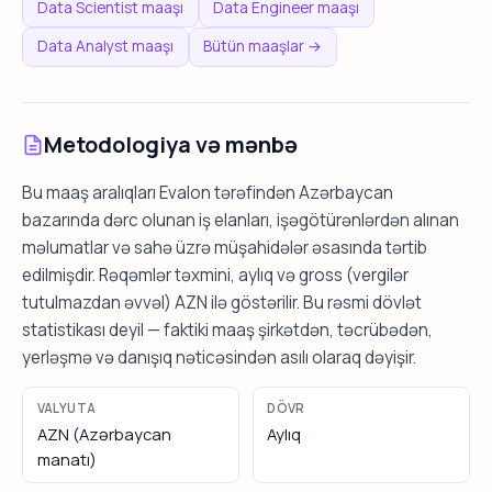
Data Scientist maaşı
Data Engineer maaşı
Data Analyst maaşı
Bütün maaşlar →
Metodologiya və mənbə
Bu maaş aralıqları Evalon tərəfindən Azərbaycan
bazarında dərc olunan iş elanları, işəgötürənlərdən alınan
məlumatlar və sahə üzrə müşahidələr əsasında tərtib
edilmişdir. Rəqəmlər təxmini, aylıq və gross (vergilər
tutulmazdan əvvəl) AZN ilə göstərilir. Bu rəsmi dövlət
statistikası deyil — faktiki maaş şirkətdən, təcrübədən,
yerləşmə və danışıq nəticəsindən asılı olaraq dəyişir.
VALYUTA
DÖVR
AZN (Azərbaycan
Aylıq
manatı)