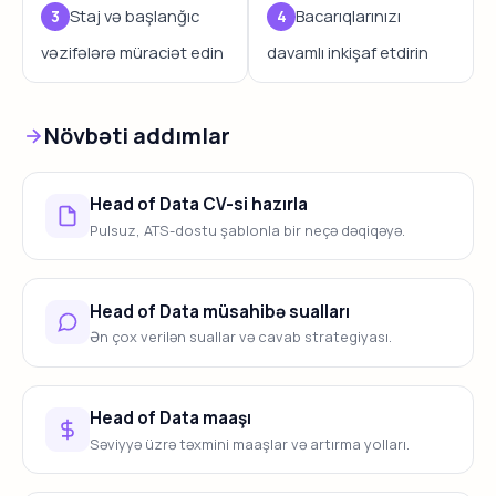
Staj və başlanğıc
Bacarıqlarınızı
vəzifələrə müraciət edin
davamlı inkişaf etdirin
Növbəti addımlar
Head of Data CV-si hazırla
Pulsuz, ATS-dostu şablonla bir neçə dəqiqəyə.
Head of Data müsahibə sualları
Ən çox verilən suallar və cavab strategiyası.
Head of Data maaşı
Səviyyə üzrə təxmini maaşlar və artırma yolları.