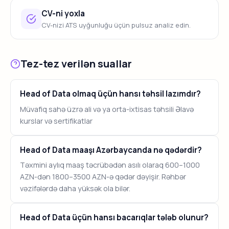
CV-ni yoxla
CV-nizi ATS uyğunluğu üçün pulsuz analiz edin.
Tez-tez verilən suallar
Head of Data olmaq üçün hansı təhsil lazımdır?
Müvafiq sahə üzrə ali və ya orta-ixtisas təhsili Əlavə
kurslar və sertifikatlar
Head of Data maaşı Azərbaycanda nə qədərdir?
Təxmini aylıq maaş təcrübədən asılı olaraq 600–1000
AZN-dən 1800–3500 AZN-ə qədər dəyişir. Rəhbər
vəzifələrdə daha yüksək ola bilər.
Head of Data üçün hansı bacarıqlar tələb olunur?