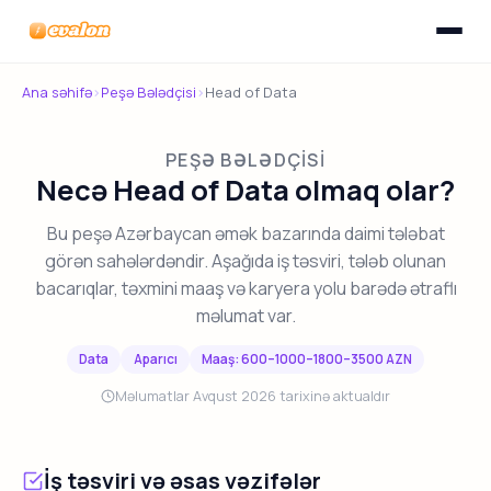
Menyunu
Evalon
Ana səhifə
›
Peşə Bələdçisi
›
Head of Data
PEŞƏ BƏLƏDÇISI
Necə Head of Data olmaq olar?
Bu peşə Azərbaycan əmək bazarında daimi tələbat
görən sahələrdəndir. Aşağıda iş təsviri, tələb olunan
bacarıqlar, təxmini maaş və karyera yolu barədə ətraflı
məlumat var.
Data
Aparıcı
Maaş: 600–1000–1800–3500 AZN
Məlumatlar Avqust 2026 tarixinə aktualdır
İş təsviri və əsas vəzifələr