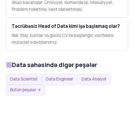
Əsas bacarıqlar: Ünsiyyət, Komanda işi, Məsuliyyət,
Problem həlletmə, Vaxt idarəetməsi.
Təcrübəsiz Head of Data kimi işə başlamaq olar?
Bəli. Staj, kurslar və güclü CV ilə başlanğıc vəzifələrə
müraciət edə bilərsiniz.
Data sahəsində digər peşələr
Data Scientist
Data Engineer
Data Analyst
Bütün peşələr →