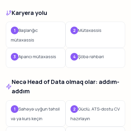
Karyera yolu
Başlanğıc
Mütəxəssis
mütəxəssis
Aparıcı mütəxəssis
Şöbə rəhbəri
Necə Head of Data olmaq olar: addım-
addım
Sahəyə uyğun təhsil
Güclü, ATS-dostu CV
və ya kurs keçin
hazırlayın