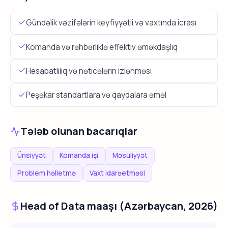
Gündəlik vəzifələrin keyfiyyətli və vaxtında icrası
Komanda və rəhbərliklə effektiv əməkdaşlıq
Hesabatlılıq və nəticələrin izlənməsi
Peşəkar standartlara və qaydalara əməl
Tələb olunan bacarıqlar
Ünsiyyət
Komanda işi
Məsuliyyət
Problem həlletmə
Vaxt idarəetməsi
Head of Data maaşı (Azərbaycan, 2026)