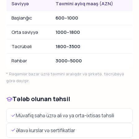
Səviyyə
Təxmini aylıq maaş (AZN)
Başlanğıc
600–1000
Orta səviyyə
1000–1800
Təcrübəli
1800–3500
Rəhbər
3000–5000
* Rəqəmlər bazar üzrə təxmini aralıqdır və şirkətə, təcrübəyə
görə dəyişir.
Tələb olunan təhsil
Müvafiq sahə üzrə ali və ya orta-ixtisas təhsili
Əlavə kurslar və sertifikatlar