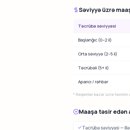
Səviyyə üzrə maaş
Təcrübə səviyyəsi
Başlanğıc (0–2 il)
Orta səviyyə (2–5 il)
Təcrübəli (5+ il)
Aparıcı / rəhbər
* Rəqəmlər bazar üzrə təxmini ar
Maaşa təsir edən 
Təcrübə səviyyəsi — ill