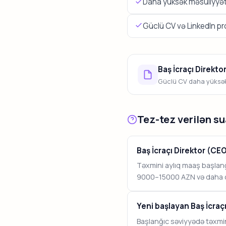
Daha yüksək məsuliyyətl
Güclü CV və LinkedIn profi
Baş İcraçı Direkto
Güclü CV daha yüksək 
Tez-tez verilən su
Baş İcraçı Direktor (C
Təxmini aylıq maaş başlan
9000–15000 AZN və daha ço
Yeni başlayan Baş İcraç
Başlanğıc səviyyədə təxmin