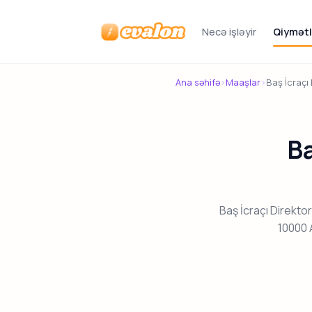
Necə işləyir
Qiymətl
Evalon
Ana səhifə
›
Maaşlar
›
Baş İcraçı
Ba
Baş İcraçı Direkt
10000 A