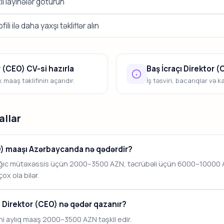
i layihələr götürün
li ilə daha yaxşı təkliflər alın
r (CEO) CV-si hazırla
Baş İcraçı Direktor 
maaş təklifinin açarıdır.
İş təsviri, bacarıqlar və k
allar
EO) maaşı Azərbaycanda nə qədərdir?
ğıc mütəxəssis üçün 2000–3500 AZN, təcrübəli üçün 6000–10000 AZ
x ola bilər.
ı Direktor (CEO) nə qədər qazanır?
i aylıq maaş 2000–3500 AZN təşkil edir.