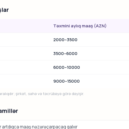
lar
Təxmini aylıq maaş (AZN)
2000–3500
3500–6000
6000–10000
9000–15000
alıqdır; şirkət, sahə və təcrübəyə görə dəyişir.
amillər
ər artdıqca maaş nəzərəçarpacaq qalxır