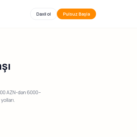
Daxil ol
Pulsuz Başla
aşı
3500 AZN-dən 6000–
olları.