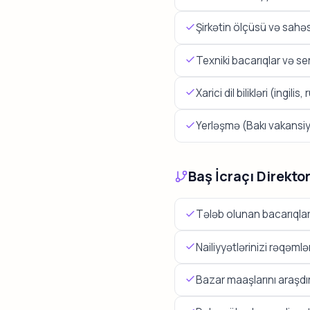
Şirkətin ölçüsü və sahə
Texniki bacarıqlar və ser
Xarici dil bilikləri (ingilis,
Yerləşmə (Bakı vakansiy
Baş İcraçı Direkto
Tələb olunan bacarıqları 
Nailiyyətlərinizi rəqəmlə
Bazar maaşlarını araşdır