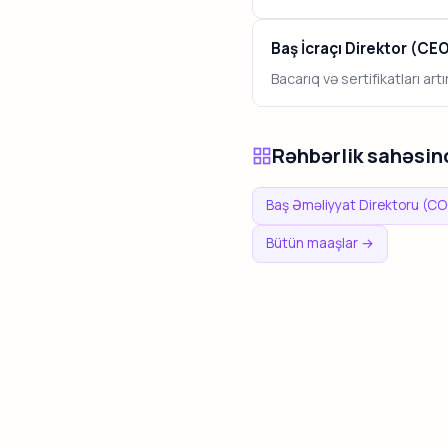
Baş İcraçı Direktor (CE
Bacarıq və sertifikatları ar
Rəhbərlik sahəsin
Baş Əməliyyat Direktoru (C
Bütün maaşlar →