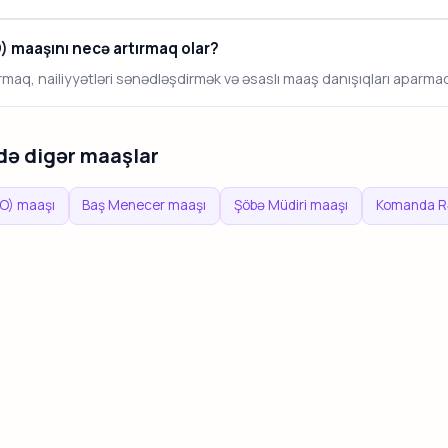
O) maaşını necə artırmaq olar?
tırmaq, nailiyyətləri sənədləşdirmək və əsaslı maaş danışıqları aparmaq ə
də digər maaşlar
OO) maaşı
Baş Menecer maaşı
Şöbə Müdiri maaşı
Komanda Rə