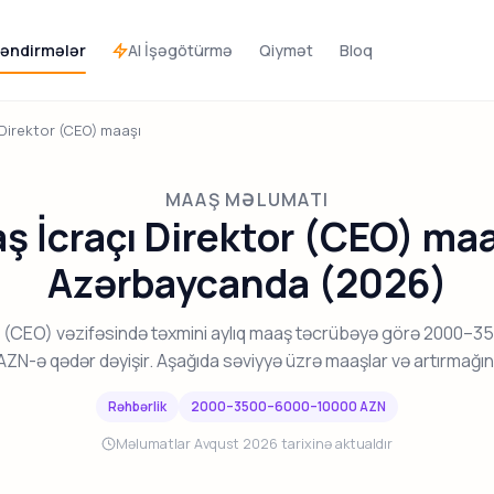
AI İşəgötürmə
əndirmələr
Qiymət
Bloq
 Direktor (CEO) maaşı
MAAŞ MƏLUMATI
ş İcraçı Direktor (CEO) ma
Azərbaycanda (2026)
or (CEO) vəzifəsində təxmini aylıq maaş təcrübəyə görə 2000–
ZN-ə qədər dəyişir. Aşağıda səviyyə üzrə maaşlar və artırmağın y
Rəhbərlik
2000–3500–6000–10000 AZN
Məlumatlar Avqust 2026 tarixinə aktualdır