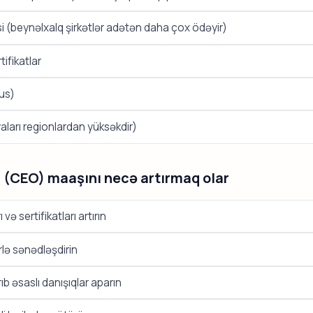
si (beynəlxalq şirkətlər adətən daha çox ödəyir)
tifikatlar
 rus)
aları regionlardan yüksəkdir)
r (CEO) maaşını necə artırmaq olar
və sertifikatları artırın
rlə sənədləşdirin
ıb əsaslı danışıqlar aparın