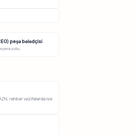
(CEO) peşə bələdçisi
aryera yolu.
N, rəhbər vəzifələrdə isə