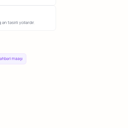
n təsirli yollardır.
hbəri maaşı