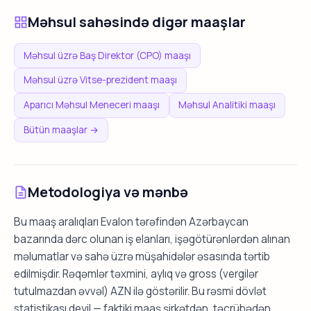
Məhsul sahəsində digər maaşlar
Məhsul üzrə Baş Direktor (CPO) maaşı
Məhsul üzrə Vitse-prezident maaşı
Aparıcı Məhsul Meneceri maaşı
Məhsul Analitiki maaşı
Bütün maaşlar →
Metodologiya və mənbə
Bu maaş aralıqları Evalon tərəfindən Azərbaycan
bazarında dərc olunan iş elanları, işəgötürənlərdən alınan
məlumatlar və sahə üzrə müşahidələr əsasında tərtib
edilmişdir. Rəqəmlər təxmini, aylıq və gross (vergilər
tutulmazdan əvvəl) AZN ilə göstərilir. Bu rəsmi dövlət
statistikası deyil — faktiki maaş şirkətdən, təcrübədən,