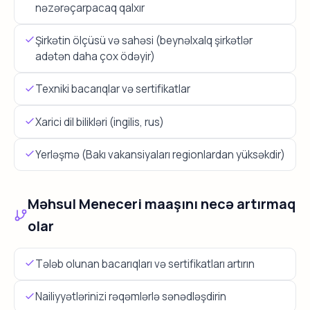
nəzərəçarpacaq qalxır
Şirkətin ölçüsü və sahəsi (beynəlxalq şirkətlər
adətən daha çox ödəyir)
Texniki bacarıqlar və sertifikatlar
Xarici dil bilikləri (ingilis, rus)
Yerləşmə (Bakı vakansiyaları regionlardan yüksəkdir)
Məhsul Meneceri maaşını necə artırmaq
olar
Tələb olunan bacarıqları və sertifikatları artırın
Nailiyyətlərinizi rəqəmlərlə sənədləşdirin