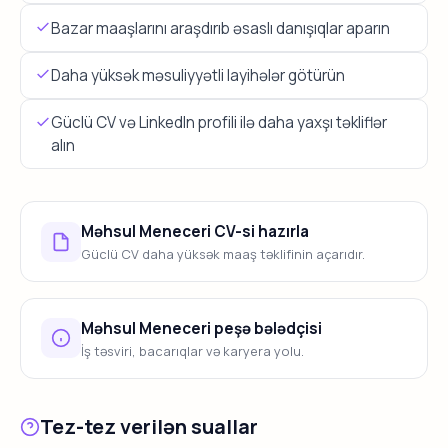
Bazar maaşlarını araşdırıb əsaslı danışıqlar aparın
Daha yüksək məsuliyyətli layihələr götürün
Güclü CV və LinkedIn profili ilə daha yaxşı təkliflər
alın
Məhsul Meneceri CV-si hazırla
Güclü CV daha yüksək maaş təklifinin açarıdır.
Məhsul Meneceri peşə bələdçisi
İş təsviri, bacarıqlar və karyera yolu.
Tez-tez verilən suallar