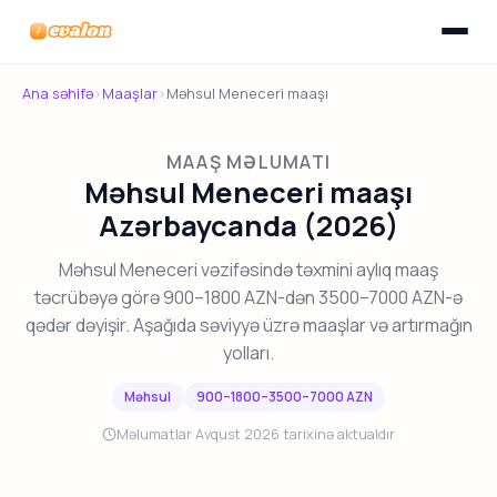
Menyunu
Evalon
Ana səhifə
›
Maaşlar
›
Məhsul Meneceri maaşı
MAAŞ MƏLUMATI
Məhsul Meneceri maaşı
Azərbaycanda (2026)
Məhsul Meneceri vəzifəsində təxmini aylıq maaş
təcrübəyə görə 900–1800 AZN-dən 3500–7000 AZN-ə
qədər dəyişir. Aşağıda səviyyə üzrə maaşlar və artırmağın
yolları.
Məhsul
900–1800–3500–7000 AZN
Məlumatlar Avqust 2026 tarixinə aktualdır