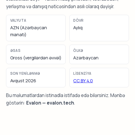
yerləşmə və danışıq nəticəsindən asılı olaraq dəyişir.
VALYUTA
DÖVR
AZN (Azərbaycan
Aylıq
manatı)
ƏSAS
ÖLKƏ
Gross (vergilərdən əvvəl)
Azərbaycan
SON YENILƏNMƏ
LISENZIYA
Avqust 2026
CC BY 4.0
Bu məlumatlardan istinadla istifadə edə bilərsiniz. Mənbə
göstərin:
Evalon — evalon.tech
.