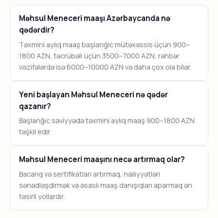
Məhsul Meneceri maaşı Azərbaycanda nə
qədərdir?
Təxmini aylıq maaş başlanğıc mütəxəssis üçün 900–
1800 AZN, təcrübəli üçün 3500–7000 AZN, rəhbər
vəzifələrdə isə 6000–10000 AZN və daha çox ola bilər.
Yeni başlayan Məhsul Meneceri nə qədər
qazanır?
Başlanğıc səviyyədə təxmini aylıq maaş 900–1800 AZN
təşkil edir.
Məhsul Meneceri maaşını necə artırmaq olar?
Bacarıq və sertifikatları artırmaq, nailiyyətləri
sənədləşdirmək və əsaslı maaş danışıqları aparmaq ən
təsirli yollardır.