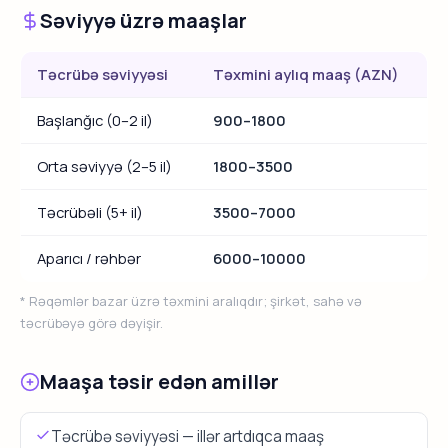
Səviyyə üzrə maaşlar
Təcrübə səviyyəsi
Təxmini aylıq maaş (AZN)
Başlanğıc (0–2 il)
900–1800
Orta səviyyə (2–5 il)
1800–3500
Təcrübəli (5+ il)
3500–7000
Aparıcı / rəhbər
6000–10000
* Rəqəmlər bazar üzrə təxmini aralıqdır; şirkət, sahə və
təcrübəyə görə dəyişir.
Maaşa təsir edən amillər
Təcrübə səviyyəsi — illər artdıqca maaş