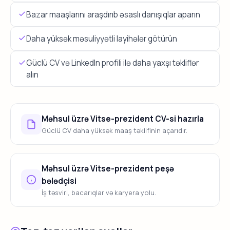
Bazar maaşlarını araşdırıb əsaslı danışıqlar aparın
Daha yüksək məsuliyyətli layihələr götürün
Güclü CV və LinkedIn profili ilə daha yaxşı təkliflər
alın
Məhsul üzrə Vitse-prezident CV-si hazırla
Güclü CV daha yüksək maaş təklifinin açarıdır.
Məhsul üzrə Vitse-prezident peşə
bələdçisi
İş təsviri, bacarıqlar və karyera yolu.