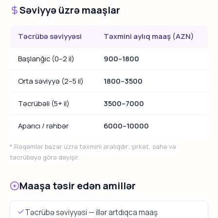
Səviyyə üzrə maaşlar
Təcrübə səviyyəsi
Təxmini aylıq maaş (AZN)
Başlanğıc (0–2 il)
900–1800
Orta səviyyə (2–5 il)
1800–3500
Təcrübəli (5+ il)
3500–7000
Aparıcı / rəhbər
6000–10000
* Rəqəmlər bazar üzrə təxmini aralıqdır; şirkət, sahə və
təcrübəyə görə dəyişir.
Maaşa təsir edən amillər
Təcrübə səviyyəsi — illər artdıqca maaş