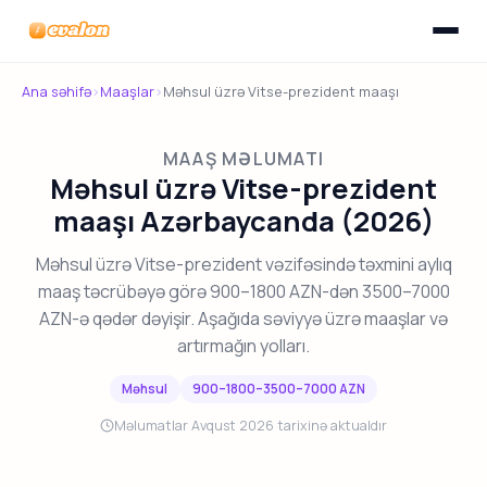
Menyunu
Evalon
Ana səhifə
›
Maaşlar
›
Məhsul üzrə Vitse-prezident maaşı
MAAŞ MƏLUMATI
Məhsul üzrə Vitse-prezident
maaşı Azərbaycanda (2026)
Məhsul üzrə Vitse-prezident vəzifəsində təxmini aylıq
maaş təcrübəyə görə 900–1800 AZN-dən 3500–7000
AZN-ə qədər dəyişir. Aşağıda səviyyə üzrə maaşlar və
artırmağın yolları.
Məhsul
900–1800–3500–7000 AZN
Məlumatlar Avqust 2026 tarixinə aktualdır