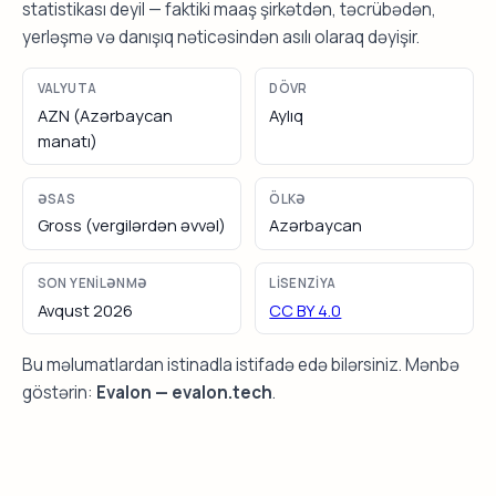
statistikası deyil — faktiki maaş şirkətdən, təcrübədən,
yerləşmə və danışıq nəticəsindən asılı olaraq dəyişir.
VALYUTA
DÖVR
AZN (Azərbaycan
Aylıq
manatı)
ƏSAS
ÖLKƏ
Gross (vergilərdən əvvəl)
Azərbaycan
SON YENILƏNMƏ
LISENZIYA
Avqust 2026
CC BY 4.0
Bu məlumatlardan istinadla istifadə edə bilərsiniz. Mənbə
göstərin:
Evalon — evalon.tech
.