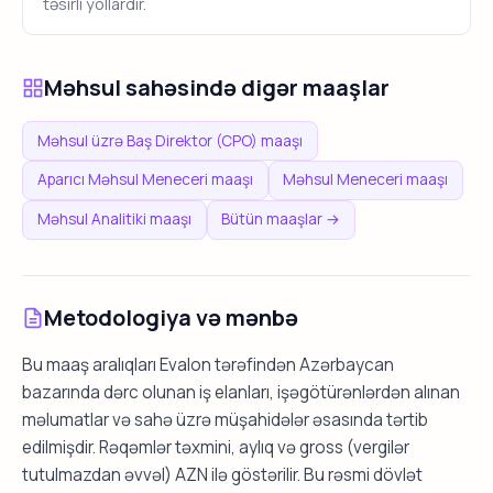
təsirli yollardır.
Məhsul sahəsində digər maaşlar
Məhsul üzrə Baş Direktor (CPO) maaşı
Aparıcı Məhsul Meneceri maaşı
Məhsul Meneceri maaşı
Məhsul Analitiki maaşı
Bütün maaşlar →
Metodologiya və mənbə
Bu maaş aralıqları Evalon tərəfindən Azərbaycan
bazarında dərc olunan iş elanları, işəgötürənlərdən alınan
məlumatlar və sahə üzrə müşahidələr əsasında tərtib
edilmişdir. Rəqəmlər təxmini, aylıq və gross (vergilər
tutulmazdan əvvəl) AZN ilə göstərilir. Bu rəsmi dövlət