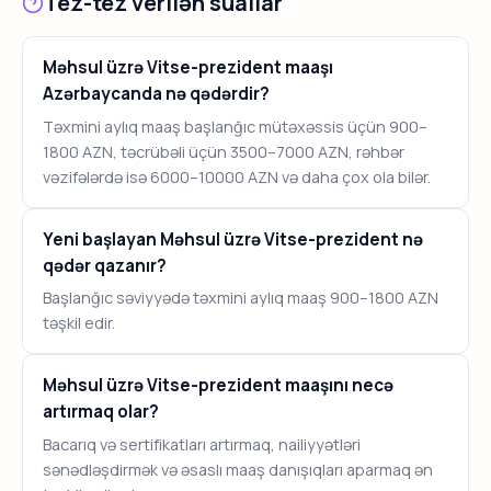
Tez-tez verilən suallar
Məhsul üzrə Vitse-prezident maaşı
Azərbaycanda nə qədərdir?
Təxmini aylıq maaş başlanğıc mütəxəssis üçün 900–
1800 AZN, təcrübəli üçün 3500–7000 AZN, rəhbər
vəzifələrdə isə 6000–10000 AZN və daha çox ola bilər.
Yeni başlayan Məhsul üzrə Vitse-prezident nə
qədər qazanır?
Başlanğıc səviyyədə təxmini aylıq maaş 900–1800 AZN
təşkil edir.
Məhsul üzrə Vitse-prezident maaşını necə
artırmaq olar?
Bacarıq və sertifikatları artırmaq, nailiyyətləri
sənədləşdirmək və əsaslı maaş danışıqları aparmaq ən