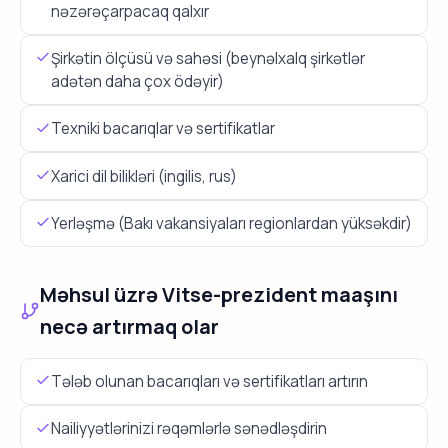
nəzərəçarpacaq qalxır
Şirkətin ölçüsü və sahəsi (beynəlxalq şirkətlər
adətən daha çox ödəyir)
Texniki bacarıqlar və sertifikatlar
Xarici dil bilikləri (ingilis, rus)
Yerləşmə (Bakı vakansiyaları regionlardan yüksəkdir)
Məhsul üzrə Vitse-prezident maaşını
necə artırmaq olar
Tələb olunan bacarıqları və sertifikatları artırın
Nailiyyətlərinizi rəqəmlərlə sənədləşdirin