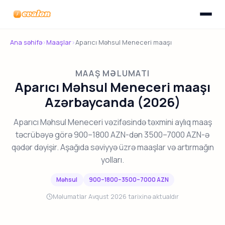
Menyunu
Evalon
Ana səhifə
›
Maaşlar
›
Aparıcı Məhsul Meneceri maaşı
MAAŞ MƏLUMATI
Aparıcı Məhsul Meneceri maaşı
Azərbaycanda (2026)
Aparıcı Məhsul Meneceri vəzifəsində təxmini aylıq maaş
təcrübəyə görə 900–1800 AZN-dən 3500–7000 AZN-ə
qədər dəyişir. Aşağıda səviyyə üzrə maaşlar və artırmağın
yolları.
Məhsul
900–1800–3500–7000 AZN
Məlumatlar Avqust 2026 tarixinə aktualdır