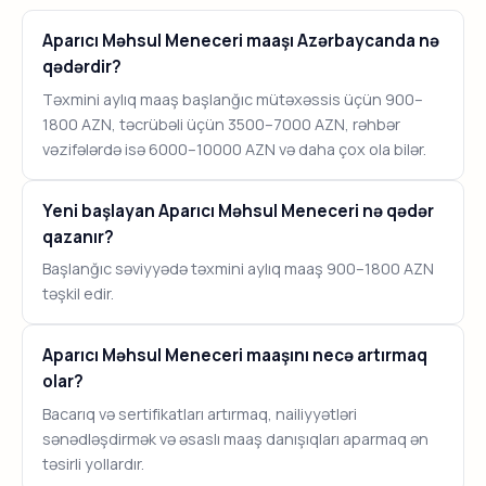
Aparıcı Məhsul Meneceri maaşı Azərbaycanda nə
qədərdir?
Təxmini aylıq maaş başlanğıc mütəxəssis üçün 900–
1800 AZN, təcrübəli üçün 3500–7000 AZN, rəhbər
vəzifələrdə isə 6000–10000 AZN və daha çox ola bilər.
Yeni başlayan Aparıcı Məhsul Meneceri nə qədər
qazanır?
Başlanğıc səviyyədə təxmini aylıq maaş 900–1800 AZN
təşkil edir.
Aparıcı Məhsul Meneceri maaşını necə artırmaq
olar?
Bacarıq və sertifikatları artırmaq, nailiyyətləri
sənədləşdirmək və əsaslı maaş danışıqları aparmaq ən
təsirli yollardır.