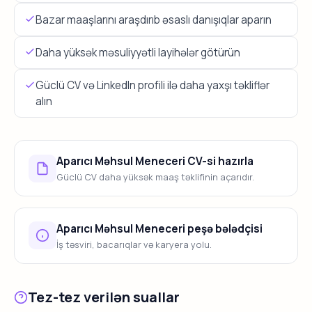
Bazar maaşlarını araşdırıb əsaslı danışıqlar aparın
Daha yüksək məsuliyyətli layihələr götürün
Güclü CV və LinkedIn profili ilə daha yaxşı təkliflər
alın
Aparıcı Məhsul Meneceri CV-si hazırla
Güclü CV daha yüksək maaş təklifinin açarıdır.
Aparıcı Məhsul Meneceri peşə bələdçisi
İş təsviri, bacarıqlar və karyera yolu.
Tez-tez verilən suallar