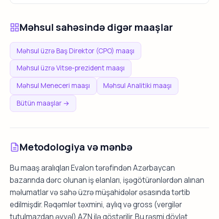
Məhsul sahəsində digər maaşlar
Məhsul üzrə Baş Direktor (CPO) maaşı
Məhsul üzrə Vitse-prezident maaşı
Məhsul Meneceri maaşı
Məhsul Analitiki maaşı
Bütün maaşlar →
Metodologiya və mənbə
Bu maaş aralıqları Evalon tərəfindən Azərbaycan
bazarında dərc olunan iş elanları, işəgötürənlərdən alınan
məlumatlar və sahə üzrə müşahidələr əsasında tərtib
edilmişdir. Rəqəmlər təxmini, aylıq və gross (vergilər
tutulmazdan əvvəl) AZN ilə göstərilir. Bu rəsmi dövlət