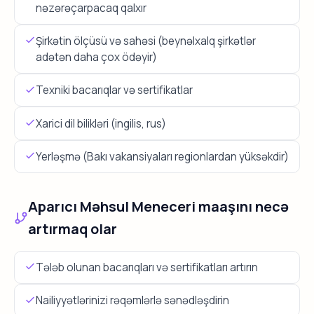
nəzərəçarpacaq qalxır
Şirkətin ölçüsü və sahəsi (beynəlxalq şirkətlər
adətən daha çox ödəyir)
Texniki bacarıqlar və sertifikatlar
Xarici dil bilikləri (ingilis, rus)
Yerləşmə (Bakı vakansiyaları regionlardan yüksəkdir)
Aparıcı Məhsul Meneceri maaşını necə
artırmaq olar
Tələb olunan bacarıqları və sertifikatları artırın
Nailiyyətlərinizi rəqəmlərlə sənədləşdirin