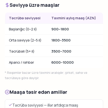
Səviyyə üzrə maaşlar
Təcrübə səviyyəsi
Təxmini aylıq maaş (AZN)
Başlanğıc (0–2 il)
900–1800
Orta səviyyə (2–5 il)
1800–3500
Təcrübəli (5+ il)
3500–7000
Aparıcı / rəhbər
6000–10000
* Rəqəmlər bazar üzrə təxmini aralıqdır; şirkət, sahə və
təcrübəyə görə dəyişir.
Maaşa təsir edən amillər
Təcrübə səviyyəsi — illər artdıqca maaş