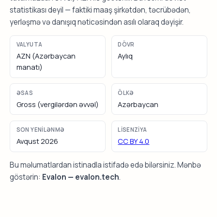
statistikası deyil — faktiki maaş şirkətdən, təcrübədən,
yerləşmə və danışıq nəticəsindən asılı olaraq dəyişir.
VALYUTA
DÖVR
AZN (Azərbaycan
Aylıq
manatı)
ƏSAS
ÖLKƏ
Gross (vergilərdən əvvəl)
Azərbaycan
SON YENILƏNMƏ
LISENZIYA
Avqust 2026
CC BY 4.0
Bu məlumatlardan istinadla istifadə edə bilərsiniz. Mənbə
göstərin:
Evalon — evalon.tech
.