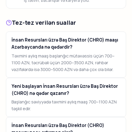
İş təsviri, bacarıqlar və karyera yolu.
Tez-tez verilən suallar
İnsan Resursları üzrə Baş Direktor (CHRO) maaşı
Azərbaycanda nə qədərdir?
Təxmini aylıq maaş başlanğıc mütəxəssis üçün 700–
1100 AZN, təcrübəli üçün 2000–3500 AZN, rəhbər
vəzifələrdə isə 3000–5000 AZN və daha çox ola bilər.
Yeni başlayan İnsan Resursları üzrə Baş Direktor
(CHRO) nə qədər qazanır?
Başlanğıc səviyyədə təxmini aylıq maaş 700–1100 AZN
təşkil edir.
İnsan Resursları üzrə Baş Direktor (CHRO)