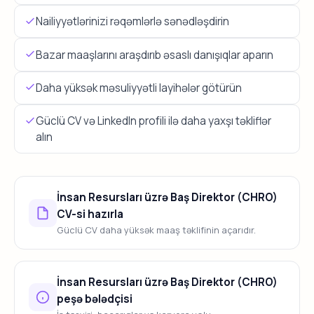
Nailiyyətlərinizi rəqəmlərlə sənədləşdirin
Bazar maaşlarını araşdırıb əsaslı danışıqlar aparın
Daha yüksək məsuliyyətli layihələr götürün
Güclü CV və LinkedIn profili ilə daha yaxşı təkliflər
alın
İnsan Resursları üzrə Baş Direktor (CHRO)
CV-si hazırla
Güclü CV daha yüksək maaş təklifinin açarıdır.
İnsan Resursları üzrə Baş Direktor (CHRO)
peşə bələdçisi