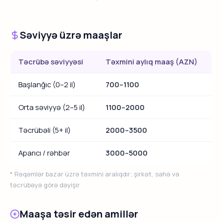
Səviyyə üzrə maaşlar
Təcrübə səviyyəsi
Təxmini aylıq maaş (AZN)
Başlanğıc (0–2 il)
700–1100
Orta səviyyə (2–5 il)
1100–2000
Təcrübəli (5+ il)
2000–3500
Aparıcı / rəhbər
3000–5000
* Rəqəmlər bazar üzrə təxmini aralıqdır; şirkət, sahə və
təcrübəyə görə dəyişir.
Maaşa təsir edən amillər