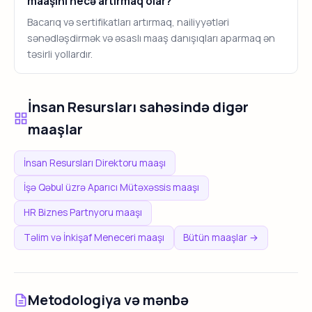
maaşını necə artırmaq olar?
Bacarıq və sertifikatları artırmaq, nailiyyətləri
sənədləşdirmək və əsaslı maaş danışıqları aparmaq ən
təsirli yollardır.
İnsan Resursları sahəsində digər
maaşlar
İnsan Resursları Direktoru maaşı
İşə Qəbul üzrə Aparıcı Mütəxəssis maaşı
HR Biznes Partnyoru maaşı
Təlim və İnkişaf Meneceri maaşı
Bütün maaşlar →
Metodologiya və mənbə