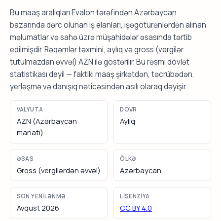
Bu maaş aralıqları Evalon tərəfindən Azərbaycan
bazarında dərc olunan iş elanları, işəgötürənlərdən alınan
məlumatlar və sahə üzrə müşahidələr əsasında tərtib
edilmişdir. Rəqəmlər təxmini, aylıq və gross (vergilər
tutulmazdan əvvəl) AZN ilə göstərilir. Bu rəsmi dövlət
statistikası deyil — faktiki maaş şirkətdən, təcrübədən,
yerləşmə və danışıq nəticəsindən asılı olaraq dəyişir.
VALYUTA
DÖVR
AZN (Azərbaycan
Aylıq
manatı)
ƏSAS
ÖLKƏ
Gross (vergilərdən əvvəl)
Azərbaycan
SON YENILƏNMƏ
LISENZIYA
Avqust 2026
CC BY 4.0