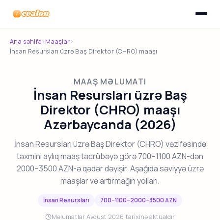
Menyunu
Evalon
Ana səhifə
›
Maaşlar
›
İnsan Resursları üzrə Baş Direktor (CHRO) maaşı
MAAŞ MƏLUMATI
İnsan Resursları üzrə Baş
Direktor (CHRO) maaşı
Azərbaycanda (2026)
İnsan Resursları üzrə Baş Direktor (CHRO) vəzifəsində
təxmini aylıq maaş təcrübəyə görə 700–1100 AZN-dən
2000–3500 AZN-ə qədər dəyişir. Aşağıda səviyyə üzrə
maaşlar və artırmağın yolları.
İnsan Resursları
700–1100–2000–3500 AZN
Məlumatlar Avqust 2026 tarixinə aktualdır