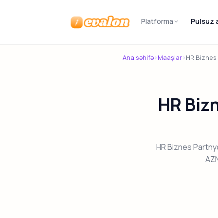
Platforma
Pulsuz 
Evalon
Ana səhifə
›
Maaşlar
›
HR Biznes
HR Biz
HR Biznes Partny
AZN