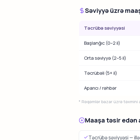
Səviyyə üzrə maaş
Təcrübə səviyyəsi
Başlanğıc (0–2 il)
Orta səviyyə (2–5 il)
Təcrübəli (5+ il)
Aparıcı / rəhbər
* Rəqəmlər bazar üzrə təxmini ar
Maaşa təsir edən 
Təcrübə səviyyəsi — ill