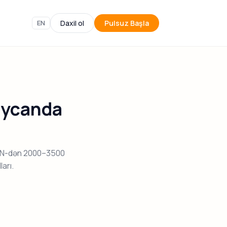
EN
Daxil ol
Pulsuz Başla
aycanda
AZN-dən 2000–3500
arı.