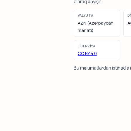
olaraq dəyişir.
VALYUTA
D
AZN (Azərbaycan
A
manatı)
LISENZIYA
CC BY 4.0
Bu məlumatlardan istinadla i