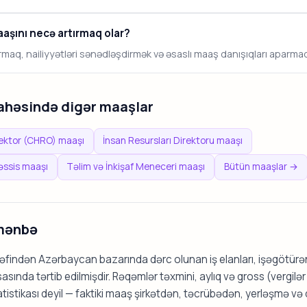
aşını necə artırmaq olar?
tırmaq, nailiyyətləri sənədləşdirmək və əsaslı maaş danışıqları aparmaq ə
sahəsində digər maaşlar
rektor (CHRO) maaşı
İnsan Resursları Direktoru maaşı
əssis maaşı
Təlim və İnkişaf Meneceri maaşı
Bütün maaşlar →
mənbə
ərəfindən Azərbaycan bazarında dərc olunan iş elanları, işəgötür
sında tərtib edilmişdir. Rəqəmlər təxmini, aylıq və gross (vergilə
tatistikası deyil — faktiki maaş şirkətdən, təcrübədən, yerləşmə və 