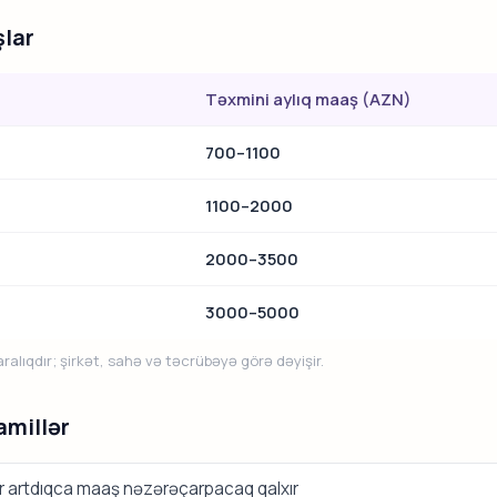
lar
Təxmini aylıq maaş (AZN)
700–1100
1100–2000
2000–3500
3000–5000
alıqdır; şirkət, sahə və təcrübəyə görə dəyişir.
amillər
ər artdıqca maaş nəzərəçarpacaq qalxır