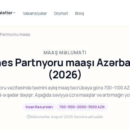
alətlər
Vakansiyalar
Qiymət
Bloq
 Partnyoru maaşı
MAAŞ MƏLUMATI
nes Partnyoru maaşı Azərb
(2026)
oru vəzifəsində təxmini aylıq maaş təcrübəyə görə 700–1100 
-ə qədər dəyişir. Aşağıda səviyyə üzrə maaşlar və artırmağın yoll
İnsan Resursları
700–1100–2000–3500 AZN
Məlumatlar Avqust 2026 tarixinə aktualdır