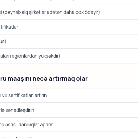
si (beynəlxalq şirkətlər adətən daha çox ödəyir)
tifikatlar
 rus)
aları regionlardan yüksəkdir)
ru maaşını necə artırmaq olar
və sertifikatları artırın
rlə sənədləşdirin
ıb əsaslı danışıqlar aparın