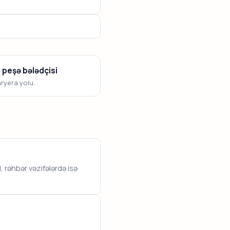
 peşə bələdçisi
aryera yolu.
rəhbər vəzifələrdə isə