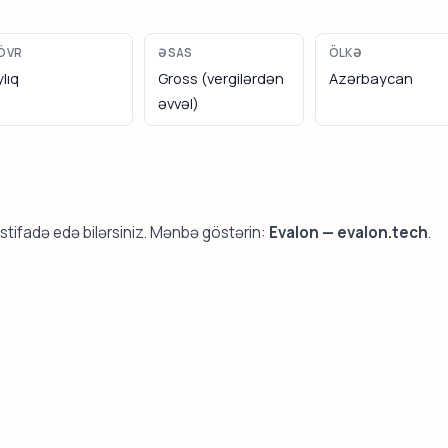
ÖVR
ƏSAS
ÖLKƏ
ylıq
Gross (vergilərdən
Azərbaycan
əvvəl)
stifadə edə bilərsiniz. Mənbə göstərin:
Evalon — evalon.tech
.