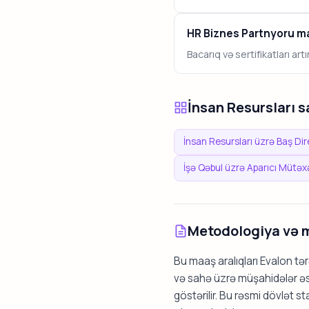
HR Biznes Partnyoru ma
Bacarıq və sertifikatları ar
İnsan Resursları 
İnsan Resursları üzrə Baş Di
İşə Qəbul üzrə Aparıcı Mütəx
Metodologiya və 
Bu maaş aralıqları Evalon t
və sahə üzrə müşahidələr əsa
göstərilir. Bu rəsmi dövlət s