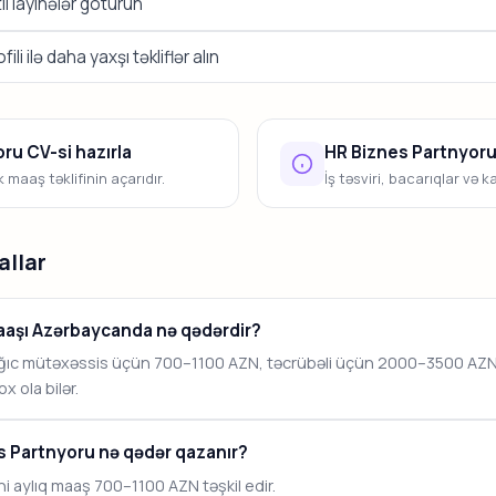
i layihələr götürün
li ilə daha yaxşı təkliflər alın
ru CV-si hazırla
HR Biznes Partnyoru
maaş təklifinin açarıdır.
İş təsviri, bacarıqlar və k
allar
aaşı Azərbaycanda nə qədərdir?
ğıc mütəxəssis üçün 700–1100 AZN, təcrübəli üçün 2000–3500 AZN, 
 ola bilər.
s Partnyoru nə qədər qazanır?
i aylıq maaş 700–1100 AZN təşkil edir.