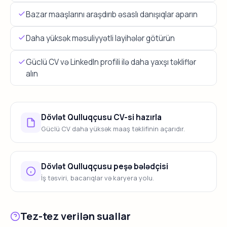
Bazar maaşlarını araşdırıb əsaslı danışıqlar aparın
Daha yüksək məsuliyyətli layihələr götürün
Güclü CV və LinkedIn profili ilə daha yaxşı təkliflər
alın
Dövlət Qulluqçusu CV-si hazırla
Güclü CV daha yüksək maaş təklifinin açarıdır.
Dövlət Qulluqçusu peşə bələdçisi
İş təsviri, bacarıqlar və karyera yolu.
Tez-tez verilən suallar