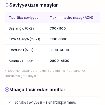
Səviyyə üzrə maaşlar
Təcrübə səviyyəsi
Təxmini aylıq maaş (AZN)
Başlanğıc (0–2 il)
700–1100
Orta səviyyə (2–5 il)
1100–1800
Təcrübəli (5+ il)
1800–3000
Aparıcı / rəhbər
2800–4500
* Rəqəmlər bazar üzrə təxmini aralıqdır; şirkət, sahə və
təcrübəyə görə dəyişir.
Maaşa təsir edən amillər
Təcrübə səviyyəsi — illər artdıqca maaş