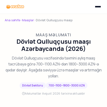
Menyunu
Evalon
Ana səhifə
›
Maaşlar
›
Dövlət Qulluqçusu maaşı
MAAŞ MƏLUMATI
Dövlət Qulluqçusu maaşı
Azərbaycanda (2026)
Dövlət Qulluqçusu vəzifəsində təxmini aylıq maaş
təcrübəyə görə 700–1100 AZN-dən 1800–3000 AZN-ə
qədər dəyişir. Aşağıda səviyyə üzrə maaşlar və artırmağın
yolları.
Dövlət Sektoru
700–1100–1800–3000 AZN
Məlumatlar Avqust 2026 tarixinə aktualdır