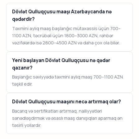
Dövlət Qulluqçusu maaşı Azərbaycanda nə
qədərdir?
Təxmini aylıq maaş başlanğıc mütəxəssis üçün 700–
1100 AZN, təcrübəli üçün 1800–3000 AZN, rəhbər
vəzifələrdə isə 2800–4500 AZN və daha çox ola bilər.
Yeni başlayan Dövlət Qulluqçusu nə qədər
qazanır?
Başlanğıc səviyyədə təxmini aylıq maaş 700–1100 AZN
təşkil edir.
Dövlət Qulluqçusu maaşını necə artırmaq olar?
Bacarıq və sertifikatları artırmaq, nailiyyətləri
sənədləşdirmək və əsaslı maaş danışıqları aparmaq ən
təsirli yollardır.