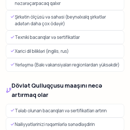
nəzərəçarpacaq qalxır
Şirkətin ölçüsü və sahəsi (beynəlxalq şirkətlər
adətən daha çox ödəyir)
Texniki bacarıqlar və sertifikatlar
Xarici dil bilikləri (ingilis, rus)
Yerləşmə (Bakı vakansiyaları regionlardan yüksəkdir)
Dövlət Qulluqçusu maaşını necə
artırmaq olar
Tələb olunan bacarıqları və sertifikatları artırın
Nailiyyətlərinizi rəqəmlərlə sənədləşdirin