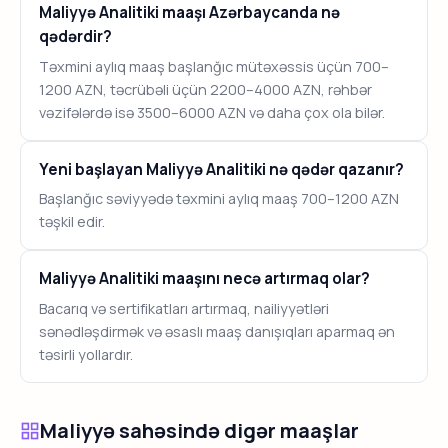
Maliyyə Analitiki maaşı Azərbaycanda nə
qədərdir?
Təxmini aylıq maaş başlanğıc mütəxəssis üçün 700–
1200 AZN, təcrübəli üçün 2200–4000 AZN, rəhbər
vəzifələrdə isə 3500–6000 AZN və daha çox ola bilər.
Yeni başlayan Maliyyə Analitiki nə qədər qazanır?
Başlanğıc səviyyədə təxmini aylıq maaş 700–1200 AZN
təşkil edir.
Maliyyə Analitiki maaşını necə artırmaq olar?
Bacarıq və sertifikatları artırmaq, nailiyyətləri
sənədləşdirmək və əsaslı maaş danışıqları aparmaq ən
təsirli yollardır.
Maliyyə sahəsində digər maaşlar