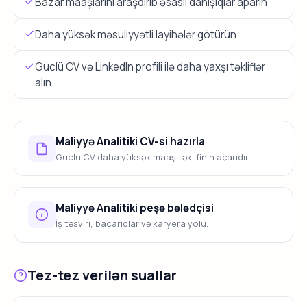
Bazar maaşlarını araşdırıb əsaslı danışıqlar aparın
Daha yüksək məsuliyyətli layihələr götürün
Güclü CV və LinkedIn profili ilə daha yaxşı təkliflər
alın
Maliyyə Analitiki CV-si hazırla
Güclü CV daha yüksək maaş təklifinin açarıdır.
Maliyyə Analitiki peşə bələdçisi
İş təsviri, bacarıqlar və karyera yolu.
Tez-tez verilən suallar