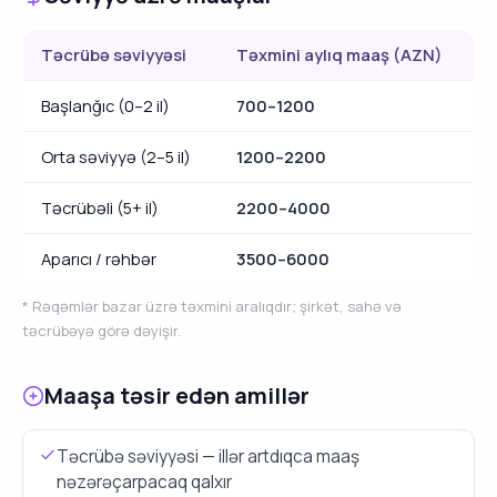
Təcrübə səviyyəsi
Təxmini aylıq maaş (AZN)
Başlanğıc (0–2 il)
700–1200
Orta səviyyə (2–5 il)
1200–2200
Təcrübəli (5+ il)
2200–4000
Aparıcı / rəhbər
3500–6000
* Rəqəmlər bazar üzrə təxmini aralıqdır; şirkət, sahə və
təcrübəyə görə dəyişir.
Maaşa təsir edən amillər
Təcrübə səviyyəsi — illər artdıqca maaş
nəzərəçarpacaq qalxır