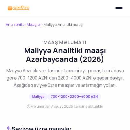
Menyunu
Evalon
Ana səhifə
›
Maaşlar
›
Maliyyə Analitiki maaşı
MAAŞ MƏLUMATI
Maliyyə Analitiki maaşı
Azərbaycanda (2026)
Maliyyə Analitiki vəzifəsində təxmini aylıq maaş təcrübəyə
görə 700–1200 AZN-dən 2200–4000 AZN-ə qədər dəyişir.
Aşağıda səviyyə üzrə maaşlar və artırmağın yolları.
Maliyyə
700–1200–2200–4000 AZN
Məlumatlar Avqust 2026 tarixinə aktualdır
Səviyyə üzrə maaşlar