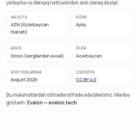
yerləşmə və danışıq nəticəsindən asılı olaraq dəyişir.
VALYUTA
DÖVR
AZN (Azərbaycan
Aylıq
manatı)
ƏSAS
ÖLKƏ
Gross (vergilərdən əvvəl)
Azərbaycan
SON YENILƏNMƏ
LISENZIYA
Avqust 2026
CC BY 4.0
Bu məlumatlardan istinadla istifadə edə bilərsiniz. Mənbə
göstərin:
Evalon — evalon.tech
.