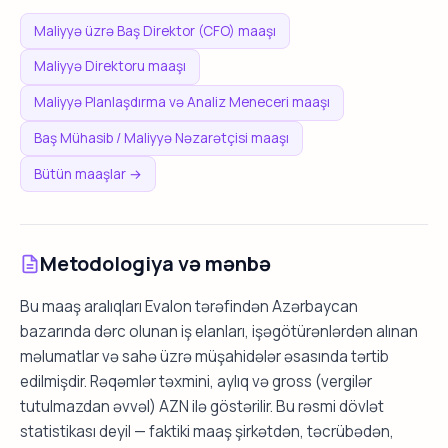
Maliyyə üzrə Baş Direktor (CFO) maaşı
Maliyyə Direktoru maaşı
Maliyyə Planlaşdırma və Analiz Meneceri maaşı
Baş Mühasib / Maliyyə Nəzarətçisi maaşı
Bütün maaşlar →
Metodologiya və mənbə
Bu maaş aralıqları Evalon tərəfindən Azərbaycan
bazarında dərc olunan iş elanları, işəgötürənlərdən alınan
məlumatlar və sahə üzrə müşahidələr əsasında tərtib
edilmişdir. Rəqəmlər təxmini, aylıq və gross (vergilər
tutulmazdan əvvəl) AZN ilə göstərilir. Bu rəsmi dövlət
statistikası deyil — faktiki maaş şirkətdən, təcrübədən,