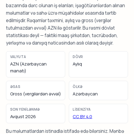
bazarında dərc olunan iş elanları, işəgötürənlərdən alınan
məlumatlar və sahə üzrə müşahidələr əsasında tərtib
edilmişdir. Rəqəmlər təxmini, aylıq və gross (vergilər
tutulmazdan əvvəl) AZN ilə göstərilir. Bu rəsmi dövlət
statistikası deyil — faktiki maaş şirkətdən, təcrübədən,
yerləşmə və danışıq nəticəsindən asılı olaraq dəyişir.
VALYUTA
DÖVR
AZN (Azərbaycan
Aylıq
manatı)
ƏSAS
ÖLKƏ
Gross (vergilərdən əvvəl)
Azərbaycan
SON YENILƏNMƏ
LISENZIYA
Avqust 2026
CC BY 4.0
Bu məlumatlardan istinadla istifadə edə bilərsiniz. Mənbə