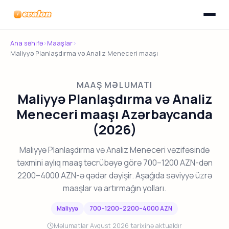
Menyunu
Evalon
Ana səhifə
›
Maaşlar
›
Maliyyə Planlaşdırma və Analiz Meneceri maaşı
MAAŞ MƏLUMATI
Maliyyə Planlaşdırma və Analiz
Meneceri maaşı Azərbaycanda
(2026)
Maliyyə Planlaşdırma və Analiz Meneceri vəzifəsində
təxmini aylıq maaş təcrübəyə görə 700–1200 AZN-dən
2200–4000 AZN-ə qədər dəyişir. Aşağıda səviyyə üzrə
maaşlar və artırmağın yolları.
Maliyyə
700–1200–2200–4000 AZN
Məlumatlar Avqust 2026 tarixinə aktualdır