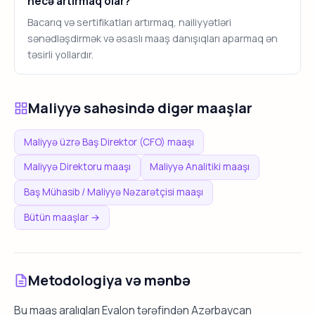
necə artırmaq olar?
Bacarıq və sertifikatları artırmaq, nailiyyətləri
sənədləşdirmək və əsaslı maaş danışıqları aparmaq ən
təsirli yollardır.
Maliyyə sahəsində digər maaşlar
Maliyyə üzrə Baş Direktor (CFO) maaşı
Maliyyə Direktoru maaşı
Maliyyə Analitiki maaşı
Baş Mühasib / Maliyyə Nəzarətçisi maaşı
Bütün maaşlar →
Metodologiya və mənbə
Bu maaş aralıqları Evalon tərəfindən Azərbaycan