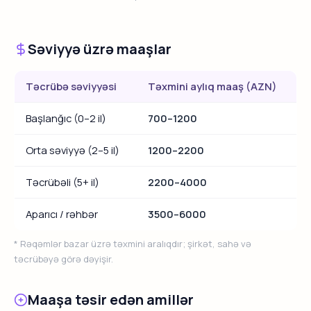
Səviyyə üzrə maaşlar
Təcrübə səviyyəsi
Təxmini aylıq maaş (AZN)
Başlanğıc (0–2 il)
700–1200
Orta səviyyə (2–5 il)
1200–2200
Təcrübəli (5+ il)
2200–4000
Aparıcı / rəhbər
3500–6000
* Rəqəmlər bazar üzrə təxmini aralıqdır; şirkət, sahə və
təcrübəyə görə dəyişir.
Maaşa təsir edən amillər