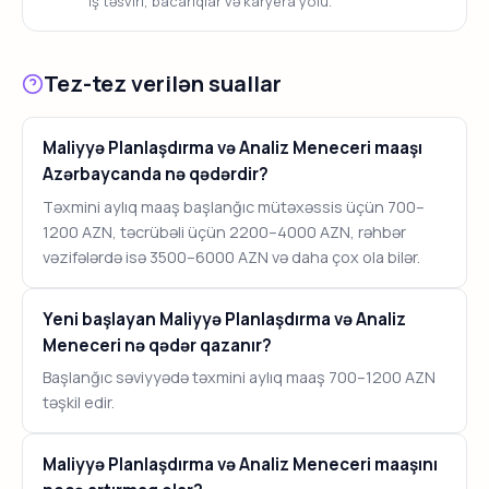
İş təsviri, bacarıqlar və karyera yolu.
Tez-tez verilən suallar
Maliyyə Planlaşdırma və Analiz Meneceri maaşı
Azərbaycanda nə qədərdir?
Təxmini aylıq maaş başlanğıc mütəxəssis üçün 700–
1200 AZN, təcrübəli üçün 2200–4000 AZN, rəhbər
vəzifələrdə isə 3500–6000 AZN və daha çox ola bilər.
Yeni başlayan Maliyyə Planlaşdırma və Analiz
Meneceri nə qədər qazanır?
Başlanğıc səviyyədə təxmini aylıq maaş 700–1200 AZN
təşkil edir.
Maliyyə Planlaşdırma və Analiz Meneceri maaşını