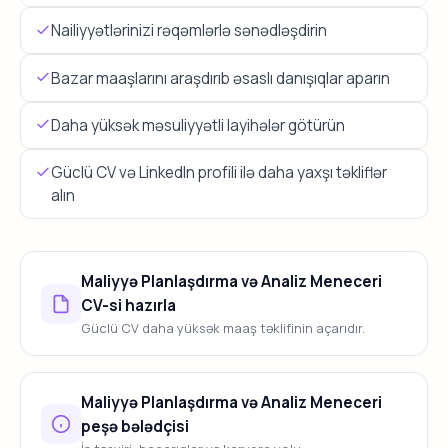
Nailiyyətlərinizi rəqəmlərlə sənədləşdirin
Bazar maaşlarını araşdırıb əsaslı danışıqlar aparın
Daha yüksək məsuliyyətli layihələr götürün
Güclü CV və LinkedIn profili ilə daha yaxşı təkliflər
alın
Maliyyə Planlaşdırma və Analiz Meneceri
CV-si hazırla
Güclü CV daha yüksək maaş təklifinin açarıdır.
Maliyyə Planlaşdırma və Analiz Meneceri
peşə bələdçisi