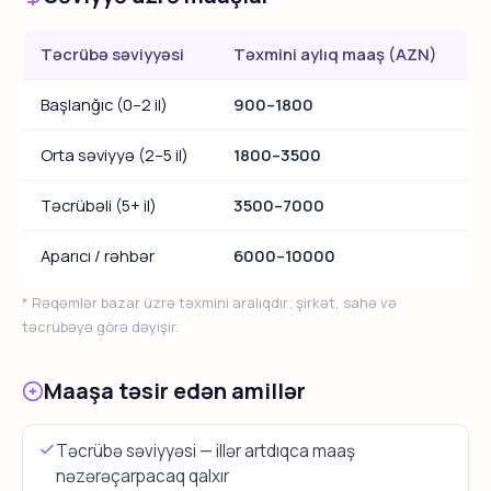
Təcrübə səviyyəsi
Təxmini aylıq maaş (AZN)
Başlanğıc (0–2 il)
900–1800
Orta səviyyə (2–5 il)
1800–3500
Təcrübəli (5+ il)
3500–7000
Aparıcı / rəhbər
6000–10000
* Rəqəmlər bazar üzrə təxmini aralıqdır; şirkət, sahə və
təcrübəyə görə dəyişir.
Maaşa təsir edən amillər
Təcrübə səviyyəsi — illər artdıqca maaş
nəzərəçarpacaq qalxır