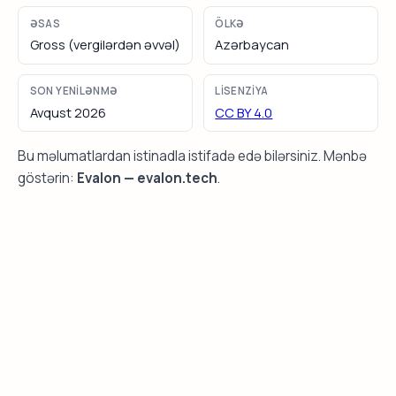
ƏSAS
ÖLKƏ
Gross (vergilərdən əvvəl)
Azərbaycan
SON YENILƏNMƏ
LISENZIYA
Avqust 2026
CC BY 4.0
Bu məlumatlardan istinadla istifadə edə bilərsiniz. Mənbə
göstərin:
Evalon — evalon.tech
.