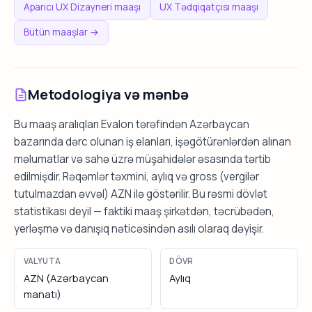
Aparıcı UX Dizayneri maaşı
UX Tədqiqatçısı maaşı
Bütün maaşlar →
Metodologiya və mənbə
Bu maaş aralıqları Evalon tərəfindən Azərbaycan
bazarında dərc olunan iş elanları, işəgötürənlərdən alınan
məlumatlar və sahə üzrə müşahidələr əsasında tərtib
edilmişdir. Rəqəmlər təxmini, aylıq və gross (vergilər
tutulmazdan əvvəl) AZN ilə göstərilir. Bu rəsmi dövlət
statistikası deyil — faktiki maaş şirkətdən, təcrübədən,
yerləşmə və danışıq nəticəsindən asılı olaraq dəyişir.
VALYUTA
DÖVR
AZN (Azərbaycan
Aylıq
manatı)