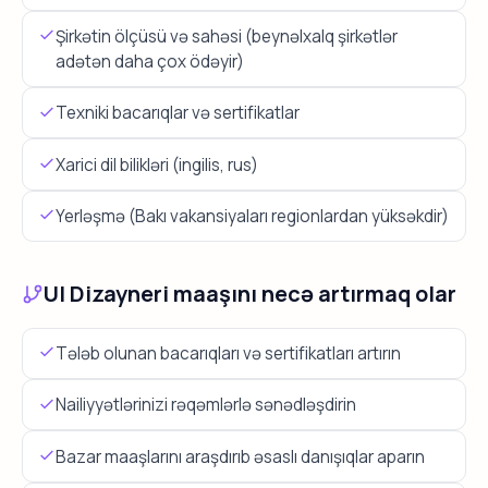
Şirkətin ölçüsü və sahəsi (beynəlxalq şirkətlər
adətən daha çox ödəyir)
Texniki bacarıqlar və sertifikatlar
Xarici dil bilikləri (ingilis, rus)
Yerləşmə (Bakı vakansiyaları regionlardan yüksəkdir)
UI Dizayneri maaşını necə artırmaq olar
Tələb olunan bacarıqları və sertifikatları artırın
Nailiyyətlərinizi rəqəmlərlə sənədləşdirin
Bazar maaşlarını araşdırıb əsaslı danışıqlar aparın