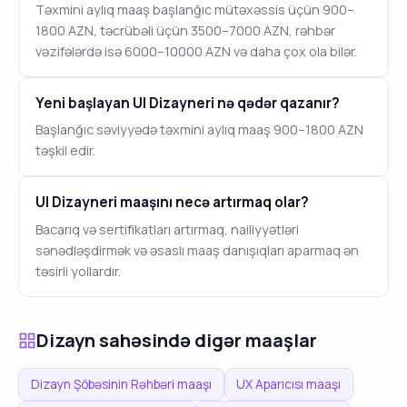
Təxmini aylıq maaş başlanğıc mütəxəssis üçün 900–
1800 AZN, təcrübəli üçün 3500–7000 AZN, rəhbər
vəzifələrdə isə 6000–10000 AZN və daha çox ola bilər.
Yeni başlayan UI Dizayneri nə qədər qazanır?
Başlanğıc səviyyədə təxmini aylıq maaş 900–1800 AZN
təşkil edir.
UI Dizayneri maaşını necə artırmaq olar?
Bacarıq və sertifikatları artırmaq, nailiyyətləri
sənədləşdirmək və əsaslı maaş danışıqları aparmaq ən
təsirli yollardır.
Dizayn sahəsində digər maaşlar
Dizayn Şöbəsinin Rəhbəri maaşı
UX Aparıcısı maaşı