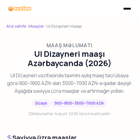
Menyunu
Evalon
Ana səhifə
›
Maaşlar
›
UI Dizayneri maaşı
MAAŞ MƏLUMATI
UI Dizayneri maaşı
Azərbaycanda (2026)
UI Dizayneri vəzifəsində təxmini aylıq maaş təcrübəyə
görə 900–1800 AZN-dən 3500–7000 AZN-ə qədər dəyişir.
Aşağıda səviyyə üzrə maaşlar və artırmağın yolları.
Dizayn
900–1800–3500–7000 AZN
Məlumatlar Avqust 2026 tarixinə aktualdır
Səviyyə üzrə maaşlar