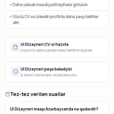
Daha yüksək məsuliyyətli layihələr götürün
Güclü CV və LinkedIn profili ilə daha yaxşı təkliflər
alın
UI Dizayneri CV-si hazırla
Güclü CV daha yüksək maaş təklifinin açarıdır.
UI Dizayneri peşə bələdçisi
İş təsviri, bacarıqlar və karyera yolu.
Tez-tez verilən suallar
UI Dizayneri maaşı Azərbaycanda nə qədərdir?