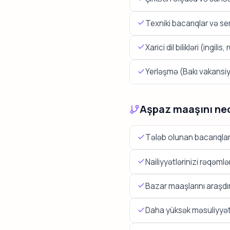
Texniki bacarıqlar və ser
Xarici dil bilikləri (ingilis,
Yerləşmə (Bakı vakansiy
Aşpaz maaşını nec
Tələb olunan bacarıqları 
Nailiyyətlərinizi rəqəmlə
Bazar maaşlarını araşdır
Daha yüksək məsuliyyətl