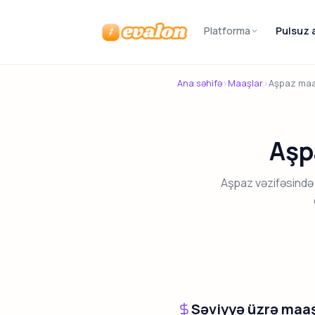
Platforma
Pulsuz 
Evalon
Ana səhifə
›
Maaşlar
›
Aşpaz maa
Aşp
Aşpaz vəzifəsində
Səviyyə üzrə maaş