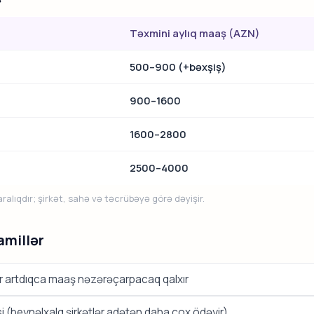
Təxmini aylıq maaş (AZN)
500–900 (+bəxşiş)
900–1600
1600–2800
2500–4000
alıqdır; şirkət, sahə və təcrübəyə görə dəyişir.
amillər
ər artdıqca maaş nəzərəçarpacaq qalxır
si (beynəlxalq şirkətlər adətən daha çox ödəyir)