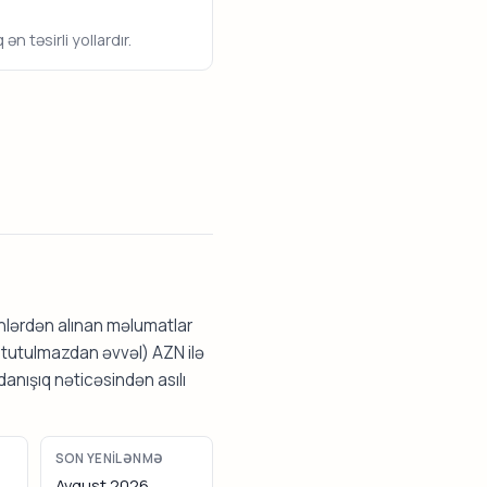
n təsirli yollardır.
ənlərdən alınan məlumatlar
r tutulmazdan əvvəl) AZN ilə
danışıq nəticəsindən asılı
SON YENILƏNMƏ
Avqust 2026