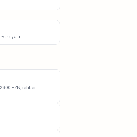
i
aryera yolu.
–2800 AZN, rəhbər