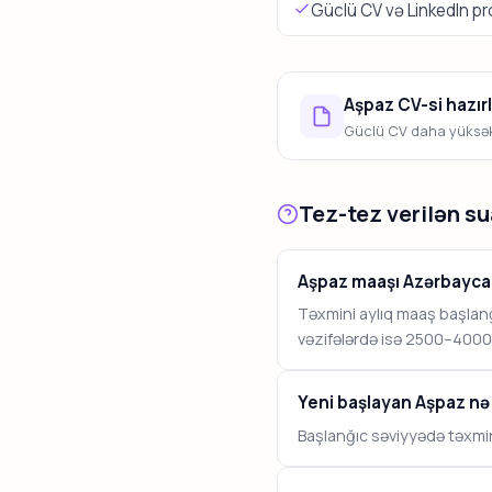
Güclü CV və LinkedIn profi
Aşpaz CV-si hazır
Güclü CV daha yüksək 
Tez-tez verilən su
Aşpaz maaşı Azərbayca
Təxmini aylıq maaş başla
vəzifələrdə isə 2500–4000 
Yeni başlayan Aşpaz nə
Başlanğıc səviyyədə təxmin