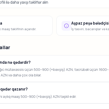
li ilə daha yaxşı təkliflər alın
la
Aşpaz peşə bələdçis
maaş təklifinin açarıdır.
İş təsviri, bacarıqlar və k
allar
nda nə qədərdir?
nğıc mütəxəssis üçün 500–900 (+bəxşiş) AZN, təcrübəli üçün 1600
AZN və daha çox ola bilər.
 qədər qazanır?
i aylıq maaş 500–900 (+bəxşiş) AZN təşkil edir.