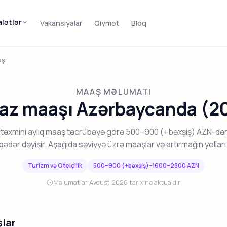
alətlər
Vakansiyalar
Qiymət
Bloq
şı
MAAŞ MƏLUMATI
az maaşı Azərbaycanda (2
 təxmini aylıq maaş təcrübəyə görə 500–900 (+bəxşiş) AZN-d
qədər dəyişir. Aşağıda səviyyə üzrə maaşlar və artırmağın yolları
Turizm və Otelçilik
500–900 (+bəxşiş)–1600–2800 AZN
Məlumatlar Avqust 2026 tarixinə aktualdır
lar