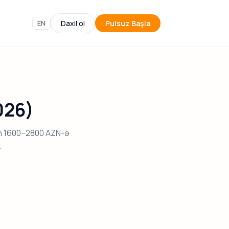
EN
Daxil ol
Pulsuz Başla
026)
ən 1600–2800 AZN-ə
.