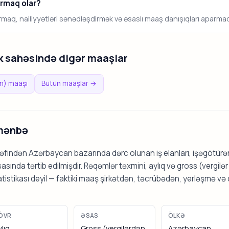
ırmaq olar?
tırmaq, nailiyyətləri sənədləşdirmək və əsaslı maaş danışıqları aparmaq ə
ik sahəsində digər maaşlar
n) maaşı
Bütün maaşlar →
mənbə
ərəfindən Azərbaycan bazarında dərc olunan iş elanları, işəgötür
sında tərtib edilmişdir. Rəqəmlər təxmini, aylıq və gross (vergilə
tatistikası deyil — faktiki maaş şirkətdən, təcrübədən, yerləşmə və 
ÖVR
ƏSAS
ÖLKƏ
ylıq
Gross (vergilərdən
Azərbaycan