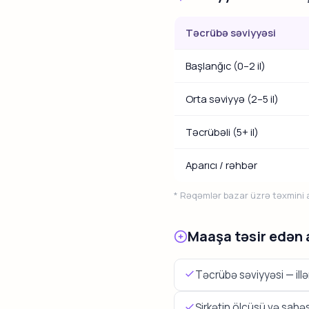
Təcrübə səviyyəsi
Başlanğıc (0–2 il)
Orta səviyyə (2–5 il)
Təcrübəli (5+ il)
Aparıcı / rəhbər
* Rəqəmlər bazar üzrə təxmini ar
Maaşa təsir edən 
Təcrübə səviyyəsi — ill
Şirkətin ölçüsü və sahə