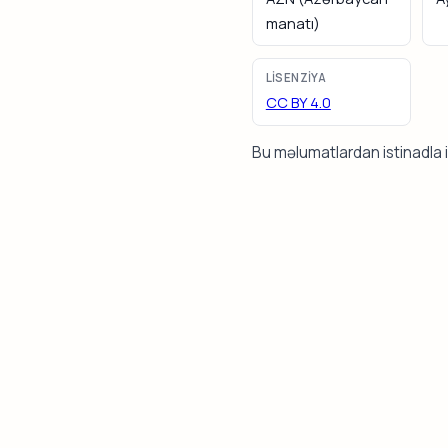
manatı)
LISENZIYA
CC BY 4.0
Bu məlumatlardan istinadla i