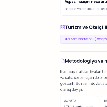
Aşpaz maaşını necə art
Bacarıq və sertifikatları ar
Turizm və Otelçil
Otel Administratoru (Resepş
Metodologiya və 
Bu maaş aralıqları Evalon t
və sahə üzrə müşahidələr əsa
göstərilir. Bu rəsmi dövlət s
olaraq dəyişir.
VALYUTA
D
AZN (Azərbaycan
A