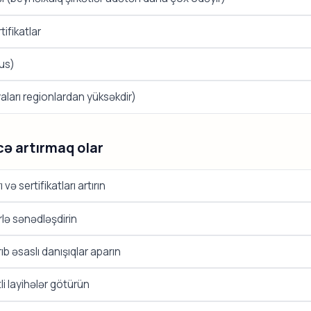
tifikatlar
 rus)
aları regionlardan yüksəkdir)
ə artırmaq olar
və sertifikatları artırın
rlə sənədləşdirin
ıb əsaslı danışıqlar aparın
i layihələr götürün