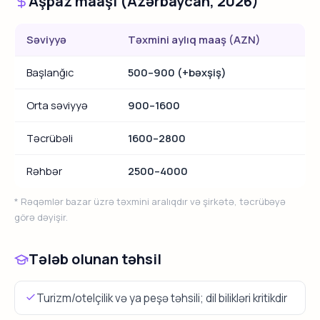
Aşpaz maaşı (Azərbaycan, 2026)
Səviyyə
Təxmini aylıq maaş (AZN)
Başlanğıc
500–900 (+bəxşiş)
Orta səviyyə
900–1600
Təcrübəli
1600–2800
Rəhbər
2500–4000
* Rəqəmlər bazar üzrə təxmini aralıqdır və şirkətə, təcrübəyə
görə dəyişir.
Tələb olunan təhsil
Turizm/otelçilik və ya peşə təhsili; dil bilikləri kritikdir