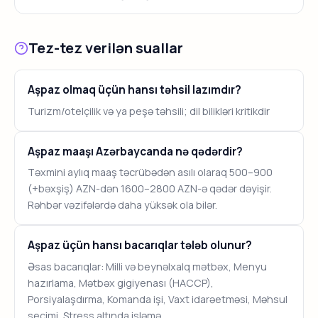
Tez-tez verilən suallar
Aşpaz olmaq üçün hansı təhsil lazımdır?
Turizm/otelçilik və ya peşə təhsili; dil bilikləri kritikdir
Aşpaz maaşı Azərbaycanda nə qədərdir?
Təxmini aylıq maaş təcrübədən asılı olaraq 500–900
(+bəxşiş) AZN-dən 1600–2800 AZN-ə qədər dəyişir.
Rəhbər vəzifələrdə daha yüksək ola bilər.
Aşpaz üçün hansı bacarıqlar tələb olunur?
Əsas bacarıqlar: Milli və beynəlxalq mətbəx, Menyu
hazırlama, Mətbəx gigiyenası (HACCP),
Porsiyalaşdırma, Komanda işi, Vaxt idarəetməsi, Məhsul
seçimi, Stress altında işləmə.