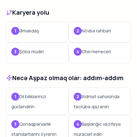
Karyera yolu
Əməkdaş
Növbə rəhbəri
Şöbə müdiri
Otel meneceri
Necə Aşpaz olmaq olar: addım-addım
Dil biliklərinizi
Xidmət sahəsində
gücləndirin
təcrübə qazanın
Qonaqpərvərlik
Başlanğıc vəzifəyə
standartlarını öyrənin
müraciət edin