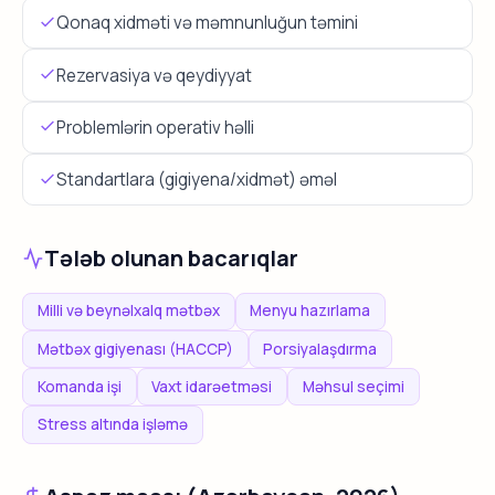
Qonaq xidməti və məmnunluğun təmini
Rezervasiya və qeydiyyat
Problemlərin operativ həlli
Standartlara (gigiyena/xidmət) əməl
Tələb olunan bacarıqlar
Milli və beynəlxalq mətbəx
Menyu hazırlama
Mətbəx gigiyenası (HACCP)
Porsiyalaşdırma
Komanda işi
Vaxt idarəetməsi
Məhsul seçimi
Stress altında işləmə