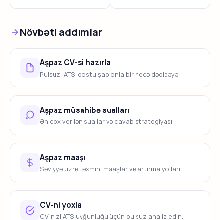
Növbəti addımlar
Aşpaz CV-si hazırla
Pulsuz, ATS-dostu şablonla bir neçə dəqiqəyə.
Aşpaz müsahibə sualları
Ən çox verilən suallar və cavab strategiyası.
Aşpaz maaşı
Səviyyə üzrə təxmini maaşlar və artırma yolları.
CV-ni yoxla
CV-nizi ATS uyğunluğu üçün pulsuz analiz edin.