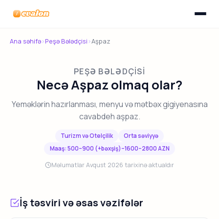
Menyunu
Evalon
Ana səhifə
›
Peşə Bələdçisi
›
Aşpaz
PEŞƏ BƏLƏDÇISI
Necə Aşpaz olmaq olar?
Yeməklərin hazırlanması, menyu və mətbəx gigiyenasına
cavabdeh aşpaz.
Turizm və Otelçilik
Orta səviyyə
Maaş: 500–900 (+bəxşiş)–1600–2800 AZN
Məlumatlar Avqust 2026 tarixinə aktualdır
İş təsviri və əsas vəzifələr