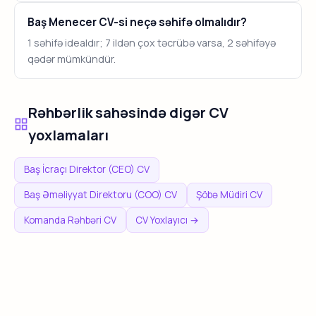
Baş Menecer CV-si neçə səhifə olmalıdır?
1 səhifə idealdır; 7 ildən çox təcrübə varsa, 2 səhifəyə
qədər mümkündür.
Rəhbərlik sahəsində digər CV
yoxlamaları
Baş İcraçı Direktor (CEO) CV
Baş Əməliyyat Direktoru (COO) CV
Şöbə Müdiri CV
Komanda Rəhbəri CV
CV Yoxlayıcı →