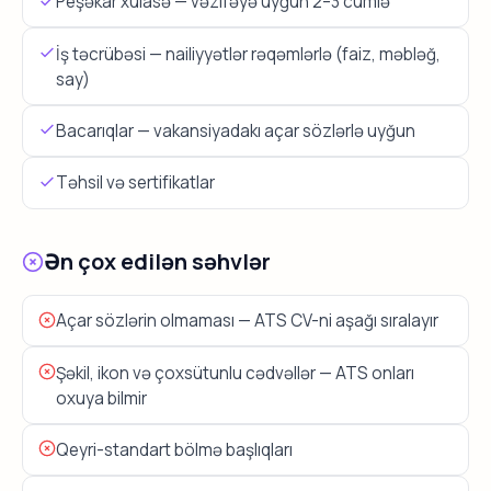
Peşəkar xülasə — vəzifəyə uyğun 2–3 cümlə
İş təcrübəsi — nailiyyətlər rəqəmlərlə (faiz, məbləğ,
say)
Bacarıqlar — vakansiyadakı açar sözlərlə uyğun
Təhsil və sertifikatlar
Ən çox edilən səhvlər
Açar sözlərin olmaması — ATS CV-ni aşağı sıralayır
Şəkil, ikon və çoxsütunlu cədvəllər — ATS onları
oxuya bilmir
Qeyri-standart bölmə başlıqları