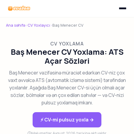
Menyunu
Evalon
Ana səhifə
›
CV Yoxlayıcı
›
Baş Menecer CV
CV YOXLAMA
Baş Menecer CV Yoxlama: ATS
Açar Sözləri
Baş Menecer vəzifəsinə müraciət edərkən CV-niz çox
vaxt əvvəlcə ATS (avtomatik izləmə sistemi) tərəfindən
yoxlanılır. Aşağıda Baş Menecer CV-si üçün olmalı açar
sözlər, bölmələr və ən çox edilən səhvlər — və CV-nizi
pulsuz yoxlamaq imkanı.
⚡ CV-mi pulsuz yoxla →
Məlumatlar Avqust 2026 tarixinə aktualdır