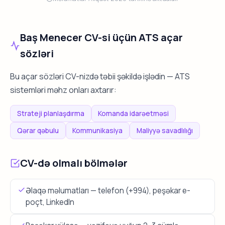
Baş Menecer CV-si üçün ATS açar
sözləri
Bu açar sözləri CV-nizdə təbii şəkildə işlədin — ATS
sistemləri məhz onları axtarır:
Strateji planlaşdırma
Komanda idarəetməsi
Qərar qəbulu
Kommunikasiya
Maliyyə savadlılığı
CV-də olmalı bölmələr
Əlaqə məlumatları — telefon (+994), peşəkar e-
poçt, LinkedIn