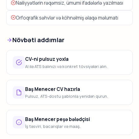
Nailiyyətlərin rəqəmsiz, ümumi ifadələrlə yazılması
Orfoqrafik səhvlər və köhnəlmiş əlaqə məlumatı
Növbəti addımlar
CV-ni pulsuz yoxla
AI ilə ATS balınızı və konkret tövsiyələri alın.
Baş Menecer CV hazırla
Pulsuz, ATS-dostu şablonla yenidən qurun.
Baş Menecer peşə bələdçisi
İş təsviri, bacarıqlar və maaş.