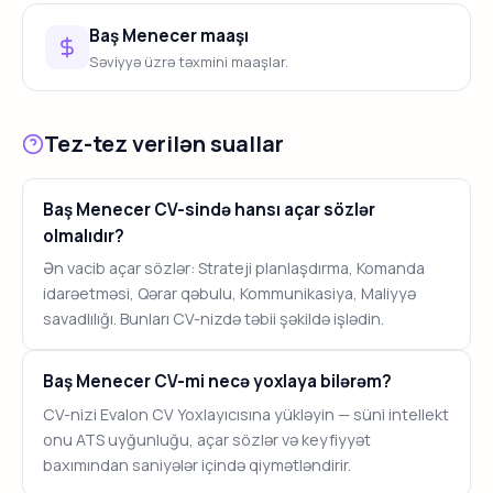
Baş Menecer maaşı
Səviyyə üzrə təxmini maaşlar.
Tez-tez verilən suallar
Baş Menecer CV-sində hansı açar sözlər
olmalıdır?
Ən vacib açar sözlər: Strateji planlaşdırma, Komanda
idarəetməsi, Qərar qəbulu, Kommunikasiya, Maliyyə
savadlılığı. Bunları CV-nizdə təbii şəkildə işlədin.
Baş Menecer CV-mi necə yoxlaya bilərəm?
CV-nizi Evalon CV Yoxlayıcısına yükləyin — süni intellekt
onu ATS uyğunluğu, açar sözlər və keyfiyyət
baxımından saniyələr içində qiymətləndirir.