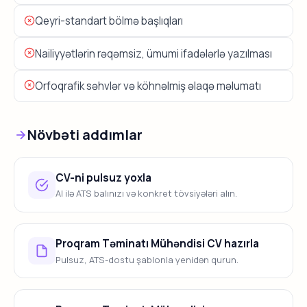
Qeyri-standart bölmə başlıqları
Nailiyyətlərin rəqəmsiz, ümumi ifadələrlə yazılması
Orfoqrafik səhvlər və köhnəlmiş əlaqə məlumatı
Növbəti addımlar
CV-ni pulsuz yoxla
AI ilə ATS balınızı və konkret tövsiyələri alın.
Proqram Təminatı Mühəndisi CV hazırla
Pulsuz, ATS-dostu şablonla yenidən qurun.