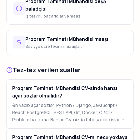
Proqram Təminatı Mühəndisi peşə
bələdçisi
İş təsviri, bacarıqlar və maaş.
Proqram Təminatı Mühəndisi maaşı
Səviyyə üzrə təxmini maaşlar.
Tez-tez verilən suallar
Proqram Təminatı Mühəndisi CV-sində hansı
açar sözlər olmalıdır?
Ən vacib açar sözlər: Python / Django, JavaScript /
React, PostgreSQL, REST API, Git, Docker, CI/CD,
Problem həlletmə. Bunları CV-nizdə təbii şəkildə işlədin.
Proqram Təminatı Mühəndisi CV-mi necə yoxlaya