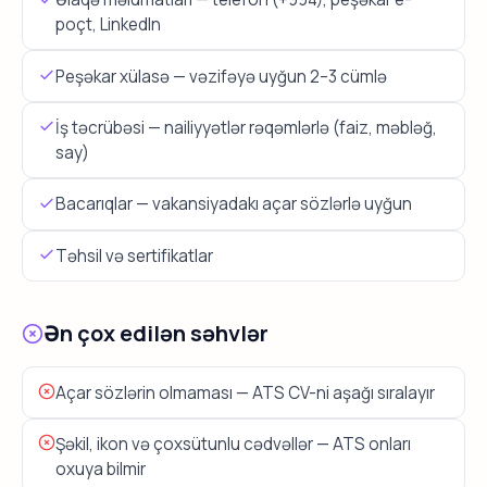
poçt, LinkedIn
Peşəkar xülasə — vəzifəyə uyğun 2–3 cümlə
İş təcrübəsi — nailiyyətlər rəqəmlərlə (faiz, məbləğ,
say)
Bacarıqlar — vakansiyadakı açar sözlərlə uyğun
Təhsil və sertifikatlar
Ən çox edilən səhvlər
Açar sözlərin olmaması — ATS CV-ni aşağı sıralayır
Şəkil, ikon və çoxsütunlu cədvəllər — ATS onları
oxuya bilmir