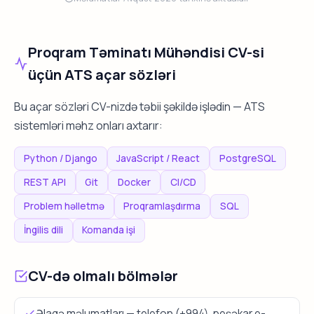
Proqram Təminatı Mühəndisi CV-si
üçün ATS açar sözləri
Bu açar sözləri CV-nizdə təbii şəkildə işlədin — ATS
sistemləri məhz onları axtarır:
Python / Django
JavaScript / React
PostgreSQL
REST API
Git
Docker
CI/CD
Problem həlletmə
Proqramlaşdırma
SQL
İngilis dili
Komanda işi
CV-də olmalı bölmələr
Əlaqə məlumatları — telefon (+994), peşəkar e-