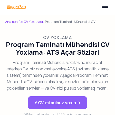
Menyunu
Evalon
Ana səhifə
›
CV Yoxlayıcı
›
Proqram Təminatı Mühəndisi CV
CV YOXLAMA
Proqram Təminatı Mühəndisi CV
Yoxlama: ATS Açar Sözləri
Proqram Təminatı Mühəndisi vəzifəsinə müraciət
edərkən CV-niz çox vaxt əvvəlcə ATS (avtomatik izləmə
sistemi) tərəfindən yoxlanılır. Aşağıda Proqram Təminatı
Mühəndisi CV-si üçün olmalı açar sözlər, bölmələr və ən
çox edilən səhvlər — və CV-nizi pulsuz yoxlamaq imkanı.
⚡ CV-mi pulsuz yoxla →
Məlumatlar Avqust 2026 tarixinə aktualdır