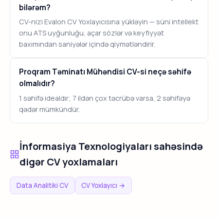
bilərəm?
CV-nizi Evalon CV Yoxlayıcısına yükləyin — süni intellekt
onu ATS uyğunluğu, açar sözlər və keyfiyyət
baxımından saniyələr içində qiymətləndirir.
Proqram Təminatı Mühəndisi CV-si neçə səhifə
olmalıdır?
1 səhifə idealdır; 7 ildən çox təcrübə varsa, 2 səhifəyə
qədər mümkündür.
İnformasiya Texnologiyaları sahəsində
digər CV yoxlamaları
Data Analitiki CV
CV Yoxlayıcı →