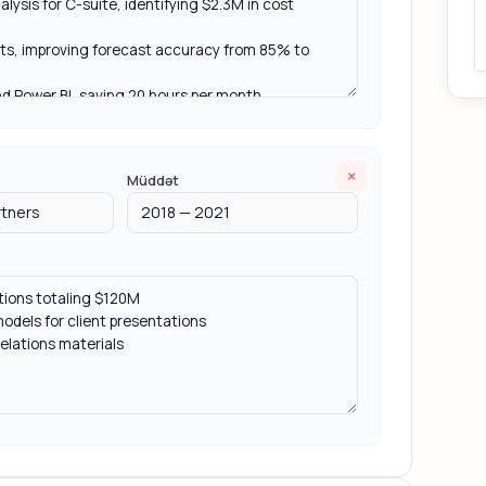
×
Müddət