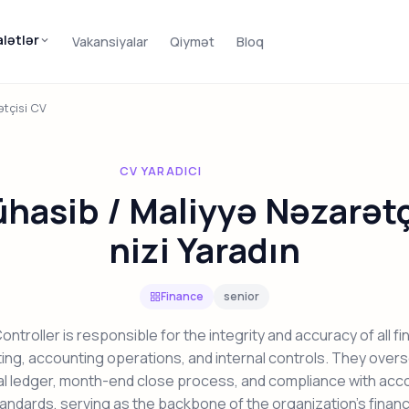
alətlər
Vakansiyalar
Qiymət
Bloq
tçisi CV
CV YARADICI
hasib / Maliyyə Nəzarətç
nizi Yaradın
Finance
senior
ntroller is responsible for the integrity and accuracy of all fi
ing, accounting operations, and internal controls. They over
l ledger, month-end close process, and compliance with acc
andards, serving as the backbone of the organization's financ