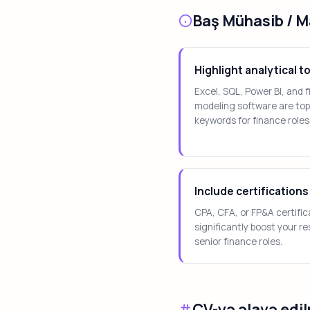
Baş Mühasib / M
Highlight analytical t
Excel, SQL, Power BI, and f
modeling software are to
keywords for finance roles
Include certifications
CPA, CFA, or FP&A certific
significantly boost your r
senior finance roles.
CV-yə əlavə edil