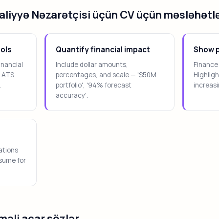
aliyyə Nəzarətçisi üçün CV üçün məsləhətl
ools
Quantify financial impact
Show p
inancial
Include dollar amounts,
Finance 
p ATS
percentages, and scale — '$50M
Highlig
.
portfolio', '94% forecast
increasi
accuracy'.
ations
esume for
məli açar sözlər