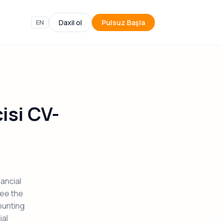
EN
Daxil ol
Pulsuz Başla
isi CV-
nancial
see the
ounting
ial