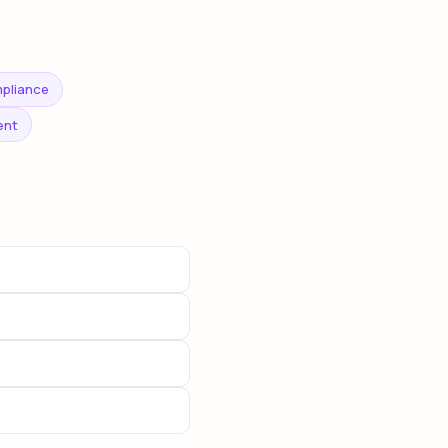
pliance
ent