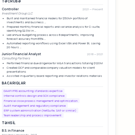
TƏCRÜBƏ
Controller
2021 — Present
Investment Group LLC
Built and maintained financial models for $50M+ portfolio of
investments and business …
Prepared monthly financial reports and variance analysis for C-suite,
identifying $2.3M in …
Led annual budgeting process across 8 departments, improving
forecast accuracy from 85% …
Automated reporting workflows using Excel VBA and Power BI, saving
20 hours …
Junior Financial Analyst
2018 — 2021
Consulting Partners
Performed financial due diligence for M&A transactions totaling $120M
Created DCF and comparable company valuation models for client
presentations
Assisted in quarterly board reporting and investor relations materials
BACARIQLAR
GAAP/IFRS accounting standards expertise
Internal controls design and SOX compliance
Financial close process management and optimization
Audit management and regulatory compliance
ERP system administration (NetSuite, SAP, or similar)
Team leadership and process improvement
TƏHSIL
B.S. in Finance
New York University · 2017