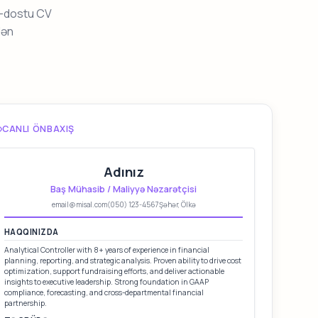
S-dostu CV
dən
CANLI ÖNBAXIŞ
Adınız
Baş Mühasib / Maliyyə Nəzarətçisi
email@misal.com
(050) 123-4567
Şəhər, Ölkə
HAQQINIZDA
Analytical Controller with 8+ years of experience in financial
planning, reporting, and strategic analysis. Proven ability to drive cost
optimization, support fundraising efforts, and deliver actionable
insights to executive leadership. Strong foundation in GAAP
compliance, forecasting, and cross-departmental financial
partnership.