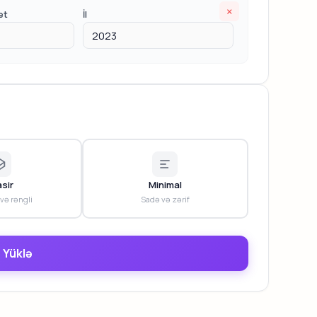
×
et
İl
sir
Minimal
 və rəngli
Sadə və zərif
 Yüklə