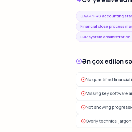
GAAP/IFRS accounting stan
Financial close process m
ERP system administration (
Ən çox edilən s
No quantified financial
Missing key software a
Not showing progressio
Overly technical jargo