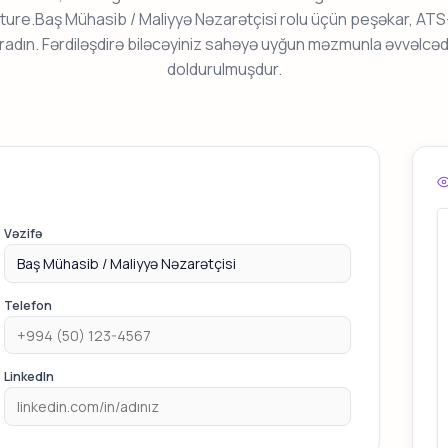
cture.Baş Mühasib / Maliyyə Nəzarətçisi rolu üçün peşəkar, AT
radın. Fərdiləşdirə biləcəyiniz sahəyə uyğun məzmunla əvvəlcə
doldurulmuşdur.
Vəzifə
Telefon
LinkedIn