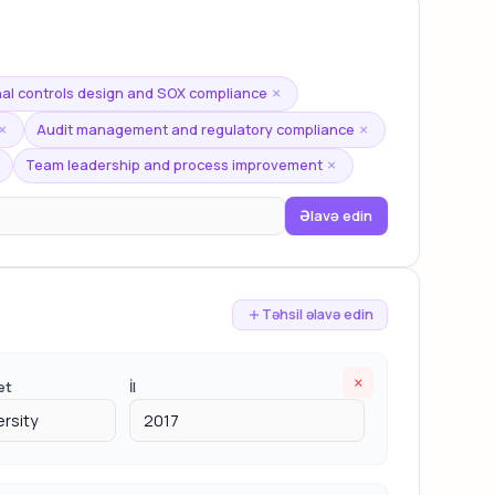
nal controls design and SOX compliance
×
Audit management and regulatory compliance
×
×
Team leadership and process improvement
×
Əlavə edin
Təhsil əlavə edin
×
et
İl