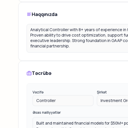
Haqqınızda
Təcrübə
Vəzifə
Şirkət
Əsas nailiyyətlər