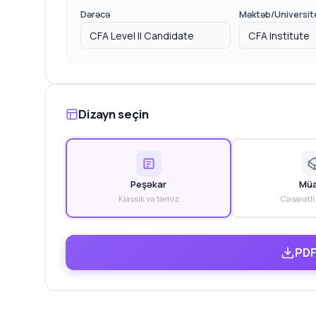
Dərəcə
Məktəb/Universit
Dizayn seçin
Peşəkar
Müa
Klassik və təmiz
Cəsarətli
PDF