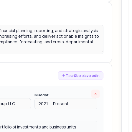
Təcrübə əlavə edin
×
Müddət