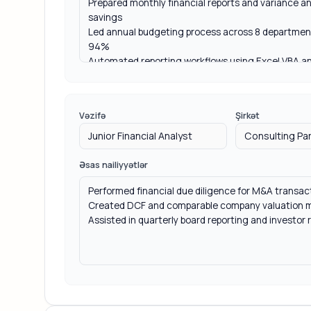
Vəzifə
Şirkət
Əsas nailiyyətlər