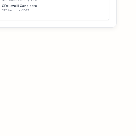
CFA Level II Candidate
CFA Institute · 2023