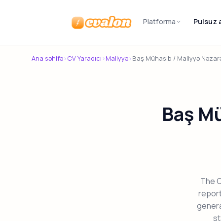
Platforma
Pulsuz 
Evalon
Ana səhifə
›
CV Yaradıcı
›
Maliyyə
›
Baş Mühasib / Maliyyə Nəzarə
Baş Mü
The Co
report
genera
st