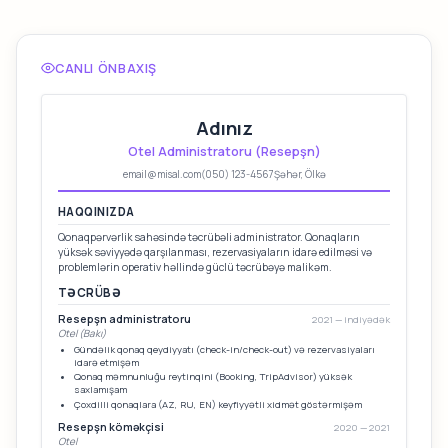
CANLI ÖNBAXIŞ
Adınız
Otel Administratoru (Resepşn)
email@misal.com
(050) 123-4567
Şəhər, Ölkə
HAQQINIZDA
Qonaqpərvərlik sahəsində təcrübəli administrator. Qonaqların
yüksək səviyyədə qarşılanması, rezervasiyaların idarə edilməsi və
problemlərin operativ həllində güclü təcrübəyə malikəm.
TƏCRÜBƏ
Resepşn administratoru
2021 — indiyədək
Otel (Bakı)
Gündəlik qonaq qeydiyyatı (check-in/check-out) və rezervasiyaları
idarə etmişəm
Qonaq məmnunluğu reytinqini (Booking, TripAdvisor) yüksək
saxlamışam
Çoxdilli qonaqlara (AZ, RU, EN) keyfiyyətli xidmət göstərmişəm
Resepşn köməkçisi
2020 — 2021
Otel