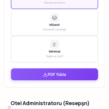
Klassik və təmiz
Müasir
Cəsarətli və rəngli
Minimal
Sadə və zərif
PDF Yüklə
Otel Administratoru (Resepşn)