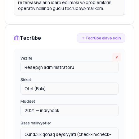
Təcrübə
Təcrübə əlavə edin
×
Vəzifə
Şirkət
Müddət
Əsas nailiyyətlər