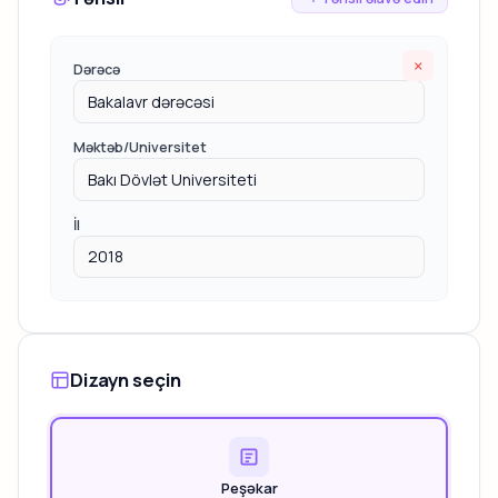
×
Dərəcə
Məktəb/Universitet
İl
Dizayn seçin
Peşəkar