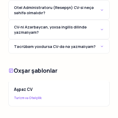
Otel Administratoru (Resepşn) CV-si neçə
səhifə olmalıdır?
Əksər hallarda 1 səhifə kifayətdir. 7 ildən çox
CV-ni Azərbaycan, yoxsa ingilis dilində
təcrübəniz varsa, 2 səhifəyə qədər yaza bilərsiniz.
yazmalıyam?
Yerli şirkətlər üçün Azərbaycan dilində, beynəlxalq,
Təcrübəm yoxdursa CV-də nə yazmalıyam?
neft-qaz və ya IT şirkətləri üçün isə ingilis dilində CV
hazırlamaq tövsiyə olunur. İmkan varsa, hər iki
Təhsil, könüllü fəaliyyət, layihələr, təcrübə (staj) və
versiyanı saxlayın.
keçdiyiniz kursları vurğulayın. Bacarıqlar və
motivasiya məktubu da önəmli rol oynayır.
Oxşar şablonlar
Aşpaz CV
Turizm və Otelçilik