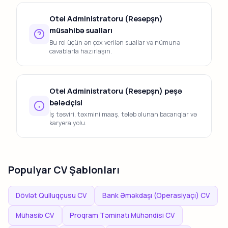
Otel Administratoru (Resepşn)
müsahibə sualları
Bu rol üçün ən çox verilən suallar və nümunə
cavablarla hazırlaşın.
Otel Administratoru (Resepşn) peşə
bələdçisi
İş təsviri, təxmini maaş, tələb olunan bacarıqlar və
karyera yolu.
Populyar CV Şablonları
Dövlət Qulluqçusu CV
Bank Əməkdaşı (Operasiyaçı) CV
Mühasib CV
Proqram Təminatı Mühəndisi CV