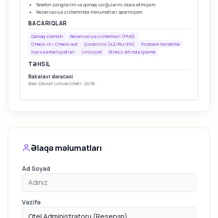
Telefon zənglərini və qonaq sorğularını idarə etmişəm
Rezervasiya sistemində məlumatları aparmışam
BACARIQLAR
Qonaq xidməti
Rezervasiya sistemləri (PMS)
Check-in / Check-out
Çoxdillilik (AZ/RU/EN)
Problem həlletmə
Kassa əməliyyatları
Ünsiyyət
Stress altında işləmə
TƏHSIL
Bakalavr dərəcəsi
Bakı Dövlət Universiteti · 2018
Əlaqə məlumatları
Ad Soyad
Vəzifə