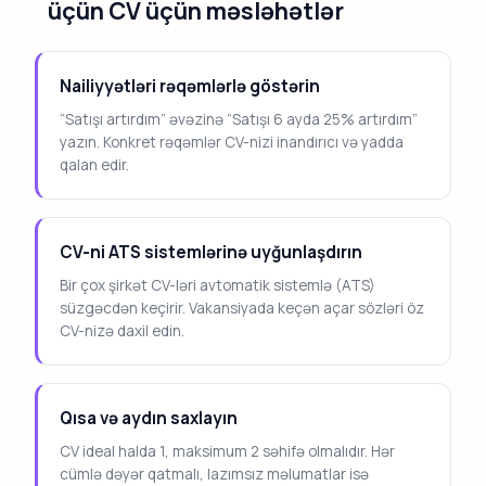
üçün CV üçün məsləhətlər
Nailiyyətləri rəqəmlərlə göstərin
“Satışı artırdım” əvəzinə “Satışı 6 ayda 25% artırdım”
yazın. Konkret rəqəmlər CV-nizi inandırıcı və yadda
qalan edir.
CV-ni ATS sistemlərinə uyğunlaşdırın
Bir çox şirkət CV-ləri avtomatik sistemlə (ATS)
süzgəcdən keçirir. Vakansiyada keçən açar sözləri öz
CV-nizə daxil edin.
Qısa və aydın saxlayın
CV ideal halda 1, maksimum 2 səhifə olmalıdır. Hər
cümlə dəyər qatmalı, lazımsız məlumatlar isə