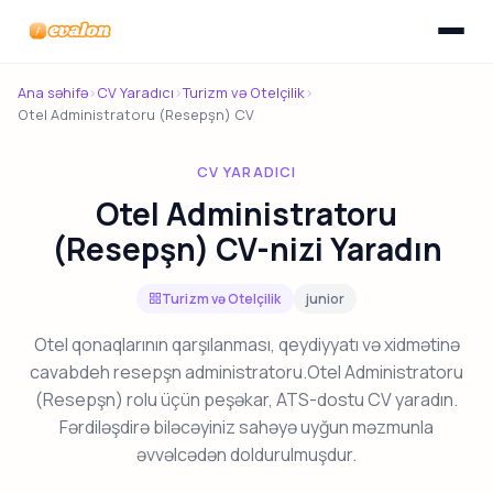
Menyunu
Evalon
Ana səhifə
›
CV Yaradıcı
›
Turizm və Otelçilik
›
Otel Administratoru (Resepşn) CV
CV YARADICI
Otel Administratoru
(Resepşn) CV-nizi Yaradın
Turizm və Otelçilik
junior
Otel qonaqlarının qarşılanması, qeydiyyatı və xidmətinə
cavabdeh resepşn administratoru.Otel Administratoru
(Resepşn) rolu üçün peşəkar, ATS-dostu CV yaradın.
Fərdiləşdirə biləcəyiniz sahəyə uyğun məzmunla
əvvəlcədən doldurulmuşdur.