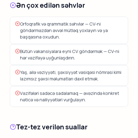
Ən çox edilən səhvlər
Orfoqrafik və qrammatik səhvlər — CV-ni
göndərməzdən əvvəl mütləq yoxlayın və ya
başqasına oxudun.
Bütün vakansiyalara eyni CV göndərmək — CV-ni
hər vəzifəyə uyğunlaşdırın.
Yaş, ailə vəziyyəti, şəxsiyyət vəsiqəsi nömrəsi kimi
lazımsız şəxsi məlumatları daxil etmək.
Vəzifələri sadəcə sadalamaq — əvəzində konkret
nəticə və nailiyyətləri vurğulayın.
Tez-tez verilən suallar