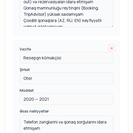
×
Vəzifə
Şirkət
Müddət
Əsas nailiyyətlər