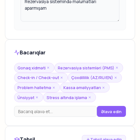
Bacarıqlar
Qonaq xidməti
Rezervasiya sistemləri (PMS)
×
×
Check-in / Check-out
Çoxdillilik (AZ/RU/EN)
×
×
Problem həlletmə
Kassa əməliyyatları
×
×
Ünsiyyət
Stress altında işləmə
×
×
Əlavə edin
Təhsil
Təhsil əlavə edin