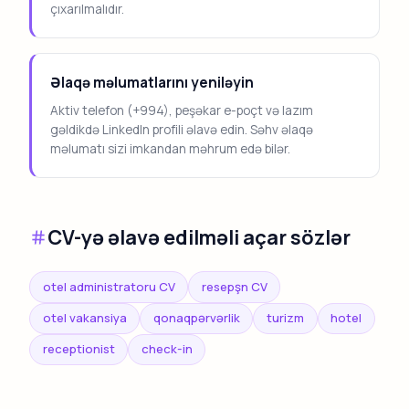
çıxarılmalıdır.
Əlaqə məlumatlarını yeniləyin
Aktiv telefon (+994), peşəkar e-poçt və lazım
gəldikdə LinkedIn profili əlavə edin. Səhv əlaqə
məlumatı sizi imkandan məhrum edə bilər.
CV-yə əlavə edilməli açar sözlər
otel administratoru CV
resepşn CV
otel vakansiya
qonaqpərvərlik
turizm
hotel
receptionist
check-in