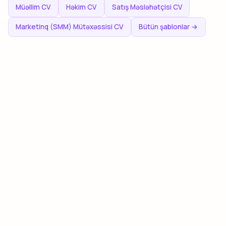
Müəllim CV
Həkim CV
Satış Məsləhətçisi CV
Marketinq (SMM) Mütəxəssisi CV
Bütün şablonlar →