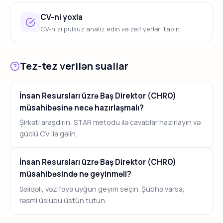
CV-ni yoxla
CV-nizi pulsuz analiz edin və zəif yerləri tapın.
Tez-tez verilən suallar
İnsan Resursları üzrə Baş Direktor (CHRO)
müsahibəsinə necə hazırlaşmalı?
Şirkəti araşdırın, STAR metodu ilə cavablar hazırlayın və
güclü CV ilə gəlin.
İnsan Resursları üzrə Baş Direktor (CHRO)
müsahibəsində nə geyinməli?
Səliqəli, vəzifəyə uyğun geyim seçin. Şübhə varsa,
rəsmi üslubu üstün tutun.