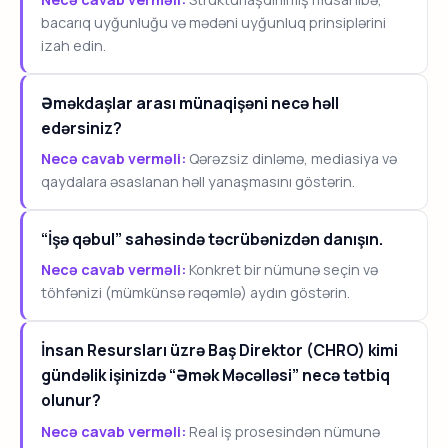
bacarıq uyğunluğu və mədəni uyğunluq prinsiplərini
izah edin.
Əməkdaşlar arası münaqişəni necə həll
edərsiniz?
Necə cavab verməli:
Qərəzsiz dinləmə, mediasiya və
qaydalara əsaslanan həll yanaşmasını göstərin.
“İşə qəbul” sahəsində təcrübənizdən danışın.
Necə cavab verməli:
Konkret bir nümunə seçin və
töhfənizi (mümkünsə rəqəmlə) aydın göstərin.
İnsan Resursları üzrə Baş Direktor (CHRO) kimi
gündəlik işinizdə “Əmək Məcəlləsi” necə tətbiq
olunur?
Necə cavab verməli:
Real iş prosesindən nümunə