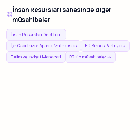
İnsan Resursları sahəsində digər
müsahibələr
İnsan Resursları Direktoru
İşə Qəbul üzrə Aparıcı Mütəxəssis
HR Biznes Partnyoru
Təlim və İnkişaf Meneceri
Bütün müsahibələr →