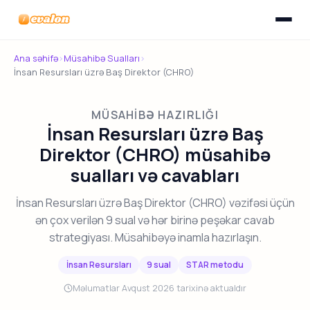
Menyunu
Evalon
Ana səhifə
›
Müsahibə Sualları
›
İnsan Resursları üzrə Baş Direktor (CHRO)
MÜSAHIBƏ HAZIRLIĞI
İnsan Resursları üzrə Baş
Direktor (CHRO) müsahibə
sualları və cavabları
İnsan Resursları üzrə Baş Direktor (CHRO) vəzifəsi üçün
ən çox verilən 9 sual və hər birinə peşəkar cavab
strategiyası. Müsahibəyə inamla hazırlaşın.
İnsan Resursları
9 sual
STAR metodu
Məlumatlar Avqust 2026 tarixinə aktualdır