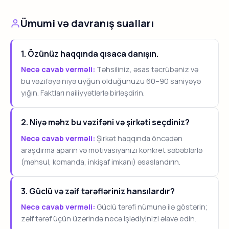
Ümumi və davranış sualları
1. Özünüz haqqında qısaca danışın.
Necə cavab verməli:
Təhsiliniz, əsas təcrübəniz və
bu vəzifəyə niyə uyğun olduğunuzu 60–90 saniyəyə
yığın. Faktları nailiyyətlərlə birləşdirin.
2. Niyə məhz bu vəzifəni və şirkəti seçdiniz?
Necə cavab verməli:
Şirkət haqqında öncədən
araşdırma aparın və motivasiyanızı konkret səbəblərlə
(məhsul, komanda, inkişaf imkanı) əsaslandırın.
3. Güclü və zəif tərəfləriniz hansılardır?
Necə cavab verməli:
Güclü tərəfi nümunə ilə göstərin;
zəif tərəf üçün üzərində necə işlədiyinizi əlavə edin.