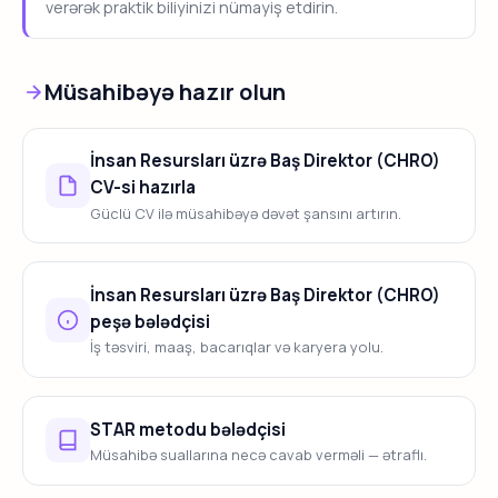
verərək praktik biliyinizi nümayiş etdirin.
Müsahibəyə hazır olun
İnsan Resursları üzrə Baş Direktor (CHRO)
CV-si hazırla
Güclü CV ilə müsahibəyə dəvət şansını artırın.
İnsan Resursları üzrə Baş Direktor (CHRO)
peşə bələdçisi
İş təsviri, maaş, bacarıqlar və karyera yolu.
STAR metodu bələdçisi
Müsahibə suallarına necə cavab verməli — ətraflı.