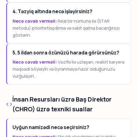
4. Təzyiq altında necə işləyirsiniz?
Necə cavab verməli:
Real bir nümunə ilə (STAR
metodu) prioritetləşdirmə və sakit qalma bacarığınızı
göstərin.
5. 5 ildən sonra özünüzü harada görürsünüz?
Necə cavab verməli:
Vəzifə ilə uzlaşan, realist karyera
məqsədi söyləyin və öyrənməyə hazır olduğunuzu
vurğulayın.
İnsan Resursları üzrə Baş Direktor
(CHRO) üzrə texniki suallar
Uyğun namizədi necə seçirsiniz?
Necə cavab verməli:
Strukturlaşdırılmış müsahibə,