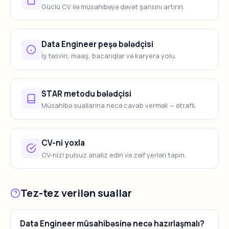
Güclü CV ilə müsahibəyə dəvət şansını artırın.
Data Engineer peşə bələdçisi
İş təsviri, maaş, bacarıqlar və karyera yolu.
STAR metodu bələdçisi
Müsahibə suallarına necə cavab verməli — ətraflı.
CV-ni yoxla
CV-nizi pulsuz analiz edin və zəif yerləri tapın.
Tez-tez verilən suallar
Data Engineer müsahibəsinə necə hazırlaşmalı?