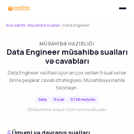
Menyunu
Evalon
Ana səhifə
›
Müsahibə Sualları
›
Data Engineer
MÜSAHIBƏ HAZIRLIĞI
Data Engineer müsahibə sualları
və cavabları
Data Engineer vəzifəsi üçün ən çox verilən 9 sual və hər
birinə peşəkar cavab strategiyası. Müsahibəyə inamla
hazırlaşın.
Data
9 sual
STAR metodu
Məlumatlar Avqust 2026 tarixinə aktualdır
Ümumi və davranış sualları