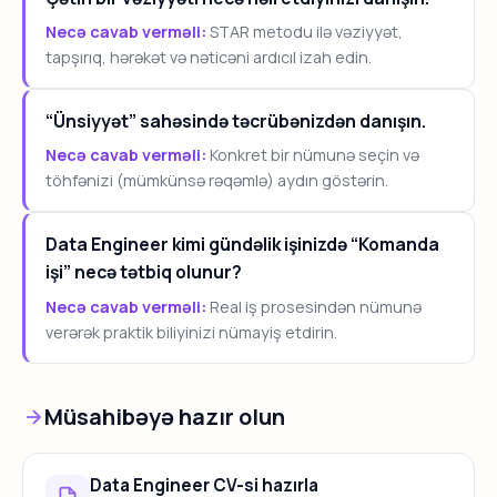
Necə cavab verməli:
STAR metodu ilə vəziyyət,
tapşırıq, hərəkət və nəticəni ardıcıl izah edin.
“Ünsiyyət” sahəsində təcrübənizdən danışın.
Necə cavab verməli:
Konkret bir nümunə seçin və
töhfənizi (mümkünsə rəqəmlə) aydın göstərin.
Data Engineer kimi gündəlik işinizdə “Komanda
işi” necə tətbiq olunur?
Necə cavab verməli:
Real iş prosesindən nümunə
verərək praktik biliyinizi nümayiş etdirin.
Müsahibəyə hazır olun
Data Engineer CV-si hazırla