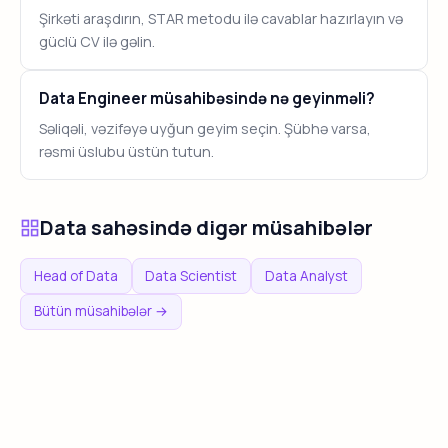
Şirkəti araşdırın, STAR metodu ilə cavablar hazırlayın və
güclü CV ilə gəlin.
Data Engineer müsahibəsində nə geyinməli?
Səliqəli, vəzifəyə uyğun geyim seçin. Şübhə varsa,
rəsmi üslubu üstün tutun.
Data sahəsində digər müsahibələr
Head of Data
Data Scientist
Data Analyst
Bütün müsahibələr →