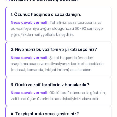
1. Özünüz haqqında qısaca danışın.
Necə cavab verməli:
Təhsiliniz, əsas təcrübəniz və
bu vəzifəyə niyə uyğun olduğunuzu 60–90 saniyəyə
yığın. Faktları nailiyyətlərlə birləşdirin.
2. Niyə məhz bu vəzifəni və şirkəti seçdiniz?
Necə cavab verməli:
Şirkət haqqında öncədən
araşdırma aparın və motivasiyanızı konkret səbəblərlə
(məhsul, komanda, inkişaf imkanı) əsaslandırın.
3. Güclü və zəif tərəfləriniz hansılardır?
Necə cavab verməli:
Güclü tərəfi nümunə ilə göstərin;
zəif tərəf üçün üzərində necə işlədiyinizi əlavə edin.
4. Təzyiq altında necə işləyirsiniz?