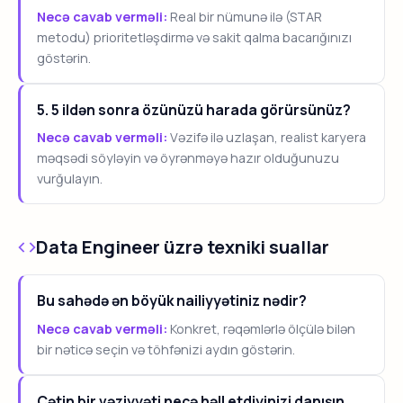
Necə cavab verməli:
Real bir nümunə ilə (STAR
metodu) prioritetləşdirmə və sakit qalma bacarığınızı
göstərin.
5. 5 ildən sonra özünüzü harada görürsünüz?
Necə cavab verməli:
Vəzifə ilə uzlaşan, realist karyera
məqsədi söyləyin və öyrənməyə hazır olduğunuzu
vurğulayın.
Data Engineer üzrə texniki suallar
Bu sahədə ən böyük nailiyyətiniz nədir?
Necə cavab verməli:
Konkret, rəqəmlərlə ölçülə bilən
bir nəticə seçin və töhfənizi aydın göstərin.
Çətin bir vəziyyəti necə həll etdiyinizi danışın.