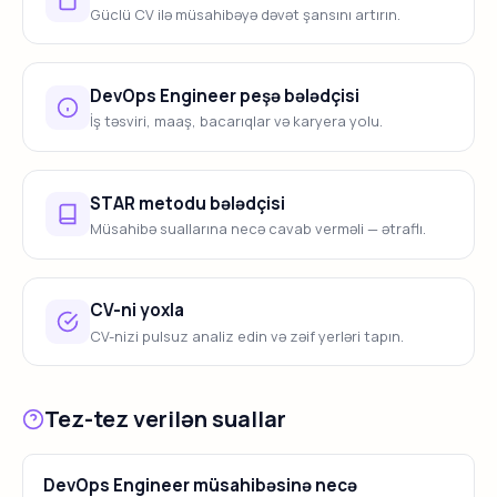
Güclü CV ilə müsahibəyə dəvət şansını artırın.
DevOps Engineer peşə bələdçisi
İş təsviri, maaş, bacarıqlar və karyera yolu.
STAR metodu bələdçisi
Müsahibə suallarına necə cavab verməli — ətraflı.
CV-ni yoxla
CV-nizi pulsuz analiz edin və zəif yerləri tapın.
Tez-tez verilən suallar
DevOps Engineer müsahibəsinə necə