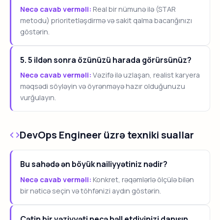
Necə cavab verməli:
Real bir nümunə ilə (STAR
metodu) prioritetləşdirmə və sakit qalma bacarığınızı
göstərin.
5. 5 ildən sonra özünüzü harada görürsünüz?
Necə cavab verməli:
Vəzifə ilə uzlaşan, realist karyera
məqsədi söyləyin və öyrənməyə hazır olduğunuzu
vurğulayın.
DevOps Engineer üzrə texniki suallar
Bu sahədə ən böyük nailiyyətiniz nədir?
Necə cavab verməli:
Konkret, rəqəmlərlə ölçülə bilən
bir nəticə seçin və töhfənizi aydın göstərin.
Çətin bir vəziyyəti necə həll etdiyinizi danışın.