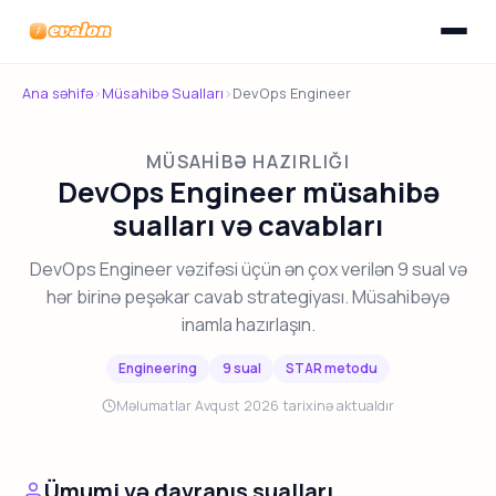
Menyunu
Evalon
Ana səhifə
›
Müsahibə Sualları
›
DevOps Engineer
MÜSAHIBƏ HAZIRLIĞI
DevOps Engineer müsahibə
sualları və cavabları
DevOps Engineer vəzifəsi üçün ən çox verilən 9 sual və
hər birinə peşəkar cavab strategiyası. Müsahibəyə
inamla hazırlaşın.
Engineering
9 sual
STAR metodu
Məlumatlar Avqust 2026 tarixinə aktualdır
Ümumi və davranış sualları