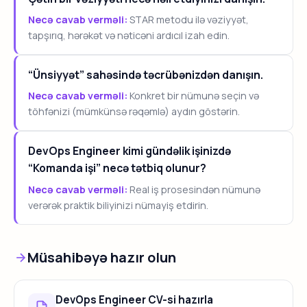
Necə cavab verməli:
STAR metodu ilə vəziyyət,
tapşırıq, hərəkət və nəticəni ardıcıl izah edin.
“Ünsiyyət” sahəsində təcrübənizdən danışın.
Necə cavab verməli:
Konkret bir nümunə seçin və
töhfənizi (mümkünsə rəqəmlə) aydın göstərin.
DevOps Engineer kimi gündəlik işinizdə
“Komanda işi” necə tətbiq olunur?
Necə cavab verməli:
Real iş prosesindən nümunə
verərək praktik biliyinizi nümayiş etdirin.
Müsahibəyə hazır olun
DevOps Engineer CV-si hazırla