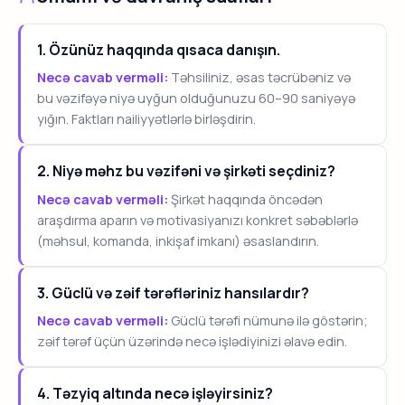
1. Özünüz haqqında qısaca danışın.
Necə cavab verməli:
Təhsiliniz, əsas təcrübəniz və
bu vəzifəyə niyə uyğun olduğunuzu 60–90 saniyəyə
yığın. Faktları nailiyyətlərlə birləşdirin.
2. Niyə məhz bu vəzifəni və şirkəti seçdiniz?
Necə cavab verməli:
Şirkət haqqında öncədən
araşdırma aparın və motivasiyanızı konkret səbəblərlə
(məhsul, komanda, inkişaf imkanı) əsaslandırın.
3. Güclü və zəif tərəfləriniz hansılardır?
Necə cavab verməli:
Güclü tərəfi nümunə ilə göstərin;
zəif tərəf üçün üzərində necə işlədiyinizi əlavə edin.
4. Təzyiq altında necə işləyirsiniz?