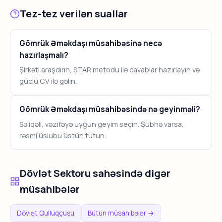
Tez-tez verilən suallar
Gömrük Əməkdaşı müsahibəsinə necə
hazırlaşmalı?
Şirkəti araşdırın, STAR metodu ilə cavablar hazırlayın və
güclü CV ilə gəlin.
Gömrük Əməkdaşı müsahibəsində nə geyinməli?
Səliqəli, vəzifəyə uyğun geyim seçin. Şübhə varsa,
rəsmi üslubu üstün tutun.
Dövlət Sektoru sahəsində digər
müsahibələr
Dövlət Qulluqçusu
Bütün müsahibələr →