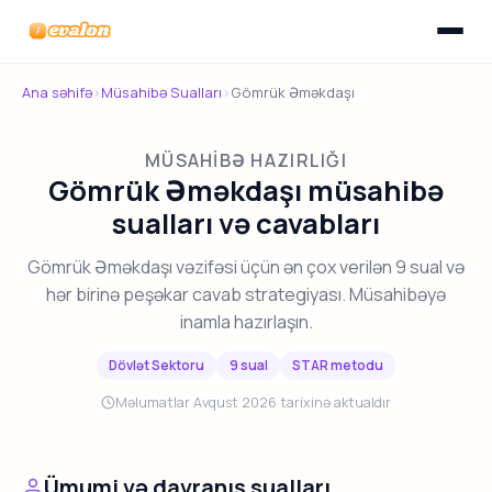
Menyunu
Evalon
Ana səhifə
›
Müsahibə Sualları
›
Gömrük Əməkdaşı
MÜSAHIBƏ HAZIRLIĞI
Gömrük Əməkdaşı müsahibə
sualları və cavabları
Gömrük Əməkdaşı vəzifəsi üçün ən çox verilən 9 sual və
hər birinə peşəkar cavab strategiyası. Müsahibəyə
inamla hazırlaşın.
Dövlət Sektoru
9 sual
STAR metodu
Məlumatlar Avqust 2026 tarixinə aktualdır
Ümumi və davranış sualları