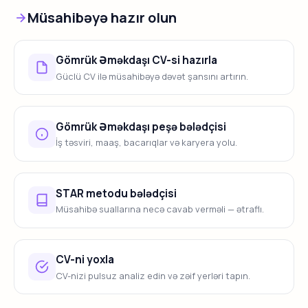
Müsahibəyə hazır olun
Gömrük Əməkdaşı CV-si hazırla
Güclü CV ilə müsahibəyə dəvət şansını artırın.
Gömrük Əməkdaşı peşə bələdçisi
İş təsviri, maaş, bacarıqlar və karyera yolu.
STAR metodu bələdçisi
Müsahibə suallarına necə cavab verməli — ətraflı.
CV-ni yoxla
CV-nizi pulsuz analiz edin və zəif yerləri tapın.