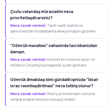
Çoxlu vətəndaş müraciətini necə
prioritetləşdirərsiniz?
Necə cavab verməli:
Təcili-vacib matrisi və
qanunvericilik müddətlərinə əməl prinsipini göstərin.
“Gömrük məcəlləsi” sahəsində təcrübənizdən
danışın.
Necə cavab verməli:
Konkret bir nümunə seçin və
töhfənizi (mümkünsə rəqəmlə) aydın göstərin.
Gömrük Əməkdaşı kimi gündəlik işinizdə “İdxal-
ixrac rəsmiləşdirilməsi” necə tətbiq olunur?
Necə cavab verməli:
Real iş prosesindən nümunə
verərək praktik biliyinizi nümayiş etdirin.