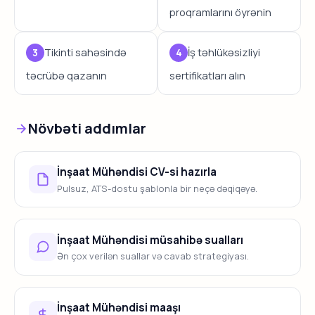
proqramlarını öyrənin
Tikinti sahəsində
İş təhlükəsizliyi
təcrübə qazanın
sertifikatları alın
Növbəti addımlar
İnşaat Mühəndisi CV-si hazırla
Pulsuz, ATS-dostu şablonla bir neçə dəqiqəyə.
İnşaat Mühəndisi müsahibə sualları
Ən çox verilən suallar və cavab strategiyası.
İnşaat Mühəndisi maaşı