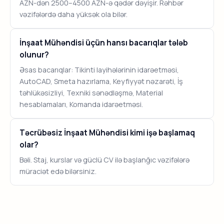
AZN-dən 2500–4500 AZN-ə qədər dəyişir. Rəhbər
vəzifələrdə daha yüksək ola bilər.
İnşaat Mühəndisi üçün hansı bacarıqlar tələb
olunur?
Əsas bacarıqlar: Tikinti layihələrinin idarəetməsi,
AutoCAD, Smeta hazırlama, Keyfiyyət nəzarəti, İş
təhlükəsizliyi, Texniki sənədləşmə, Material
hesablamaları, Komanda idarəetməsi.
Təcrübəsiz İnşaat Mühəndisi kimi işə başlamaq
olar?
Bəli. Staj, kurslar və güclü CV ilə başlanğıc vəzifələrə
müraciət edə bilərsiniz.