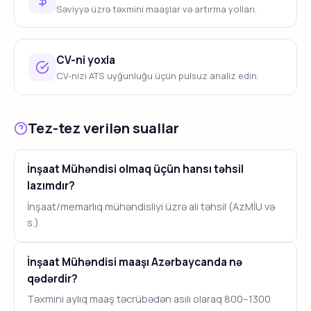
Səviyyə üzrə təxmini maaşlar və artırma yolları.
CV-ni yoxla
CV-nizi ATS uyğunluğu üçün pulsuz analiz edin.
Tez-tez verilən suallar
İnşaat Mühəndisi olmaq üçün hansı təhsil
lazımdır?
İnşaat/memarlıq mühəndisliyi üzrə ali təhsil (AzMİU və
s.)
İnşaat Mühəndisi maaşı Azərbaycanda nə
qədərdir?
Təxmini aylıq maaş təcrübədən asılı olaraq 800–1300