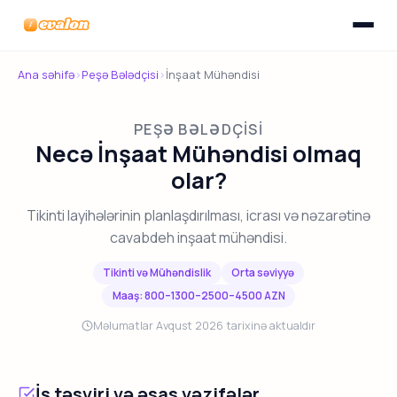
Menyunu
Evalon
Ana səhifə
›
Peşə Bələdçisi
›
İnşaat Mühəndisi
PEŞƏ BƏLƏDÇISI
Necə İnşaat Mühəndisi olmaq
olar?
Tikinti layihələrinin planlaşdırılması, icrası və nəzarətinə
cavabdeh inşaat mühəndisi.
Tikinti və Mühəndislik
Orta səviyyə
Maaş: 800–1300–2500–4500 AZN
Məlumatlar Avqust 2026 tarixinə aktualdır
İş təsviri və əsas vəzifələr