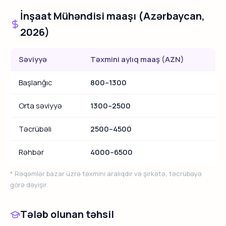
İnşaat Mühəndisi maaşı (Azərbaycan,
2026)
Səviyyə
Təxmini aylıq maaş (AZN)
Başlanğıc
800–1300
Orta səviyyə
1300–2500
Təcrübəli
2500–4500
Rəhbər
4000–6500
* Rəqəmlər bazar üzrə təxmini aralıqdır və şirkətə, təcrübəyə
görə dəyişir.
Tələb olunan təhsil