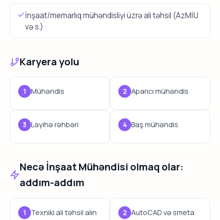
İnşaat/memarlıq mühəndisliyi üzrə ali təhsil (AzMİU
və s.)
Karyera yolu
Mühəndis
Aparıcı mühəndis
Layihə rəhbəri
Baş mühəndis
Necə İnşaat Mühəndisi olmaq olar:
addım-addım
Texniki ali təhsil alın
AutoCAD və smeta