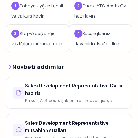
Sahəyə uyğun təhsil
Güclü, ATS-dostu CV
və ya kurs keçin
hazırlayın
Staj və başlanğıc
Bacarıqlarınızı
vəzifələrə müraciət edin
davamlı inkişaf etdirin
Növbəti addımlar
Sales Development Representative CV-si
hazırla
Pulsuz, ATS-dostu şablonla bir neçə dəqiqəyə.
Sales Development Representative
müsahibə sualları
Ən çox verilən suallar və cavab strategiyası.