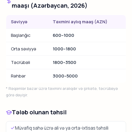
maaşı (Azərbaycan, 2026)
Səviyyə
Təxmini aylıq maaş (AZN)
Başlanğıc
600–1000
Orta səviyyə
1000–1800
Təcrübəli
1800–3500
Rəhbər
3000–5000
* Rəqəmlər bazar üzrə təxmini aralıqdır və şirkətə, təcrübəyə
görə dəyişir.
Tələb olunan təhsil
Müvafiq sahə üzrə ali və ya orta-ixtisas təhsili