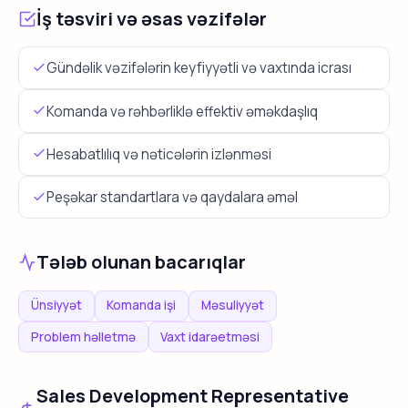
İş təsviri və əsas vəzifələr
Gündəlik vəzifələrin keyfiyyətli və vaxtında icrası
Komanda və rəhbərliklə effektiv əməkdaşlıq
Hesabatlılıq və nəticələrin izlənməsi
Peşəkar standartlara və qaydalara əməl
Tələb olunan bacarıqlar
Ünsiyyət
Komanda işi
Məsuliyyət
Problem həlletmə
Vaxt idarəetməsi
Sales Development Representative