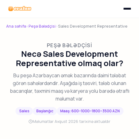
Menyunu
Evalon
Ana səhifə
›
Peşə Bələdçisi
›
Sales Development Representative
PEŞƏ BƏLƏDÇISI
Necə Sales Development
Representative olmaq olar?
Bu peşə Azərbaycan əmək bazarında daimi tələbat
görən sahələrdəndir. Aşağıda iş təsviri, tələb olunan
bacarıqlar, təxmini maaş və karyera yolu barədə ətraflı
məlumat var.
Sales
Başlanğıc
Maaş: 600–1000–1800–3500 AZN
Məlumatlar Avqust 2026 tarixinə aktualdır