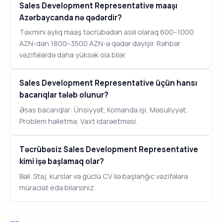
Sales Development Representative maaşı
Azərbaycanda nə qədərdir?
Təxmini aylıq maaş təcrübədən asılı olaraq 600–1000
AZN-dən 1800–3500 AZN-ə qədər dəyişir. Rəhbər
vəzifələrdə daha yüksək ola bilər.
Sales Development Representative üçün hansı
bacarıqlar tələb olunur?
Əsas bacarıqlar: Ünsiyyət, Komanda işi, Məsuliyyət,
Problem həlletmə, Vaxt idarəetməsi.
Təcrübəsiz Sales Development Representative
kimi işə başlamaq olar?
Bəli. Staj, kurslar və güclü CV ilə başlanğıc vəzifələrə
müraciət edə bilərsiniz.