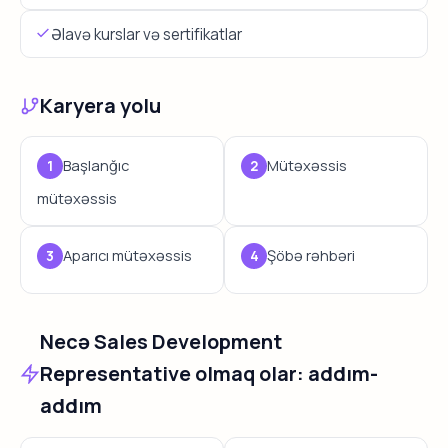
Əlavə kurslar və sertifikatlar
Karyera yolu
Başlanğıc
Mütəxəssis
mütəxəssis
Aparıcı mütəxəssis
Şöbə rəhbəri
Necə Sales Development
Representative olmaq olar: addım-
addım