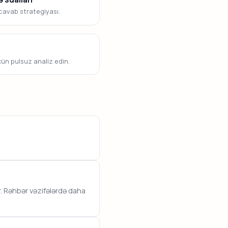
 cavab strategiyası.
ün pulsuz analiz edin.
. Rəhbər vəzifələrdə daha