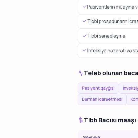
Pasiyentlərin müayinə v
Tibbi prosedurların icras
Tibbi sənədləşmə
İnfeksiya nəzarəti və s
Tələb olunan baca
Pasiyent qayğısı
İnyeksi
Dərman idarəetməsi
Kom
Tibb Bacısı maaşı
Səviyyə