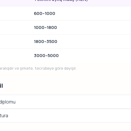
600–1000
1000–1800
1800–3500
3000–5000
alıqdır və şirkətə, təcrübəyə görə dəyişir.
il
 diplomu
tura