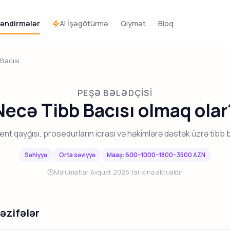
AI İşəgötürmə
əndirmələr
Qiymət
Bloq
 Bacısı
PEŞƏ BƏLƏDÇISI
Necə Tibb Bacısı olmaq olar
ent qayğısı, prosedurların icrası və həkimlərə dəstək üzrə tibb b
Səhiyyə
Orta səviyyə
Maaş: 600–1000–1800–3500 AZN
Məlumatlar Avqust 2026 tarixinə aktualdır
vəzifələr