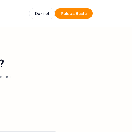
Daxil ol
Pulsuz Başla
?
acısı.