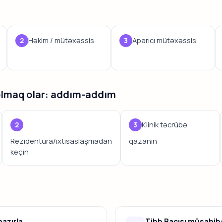
Həkim / mütəxəssis
Aparıcı mütəxəssis
olmaq olar: addım-addım
Klinik təcrübə
Rezidentura/ixtisaslaşmadan
qazanın
keçin
hazırla
Tibb Bacısı müsahibə