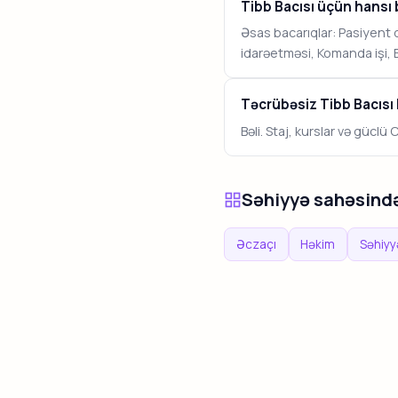
Tibb Bacısı üçün hansı 
Əsas bacarıqlar: Pasiyent 
idarəetməsi, Komanda işi, 
Təcrübəsiz Tibb Bacısı 
Bəli. Staj, kurslar və güclü
Səhiyyə sahəsində
Əczaçı
Həkim
Səhiyy