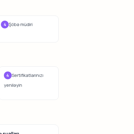
Şöbə müdiri
Sertifikatlarınızı
yeniləyin
 sualları