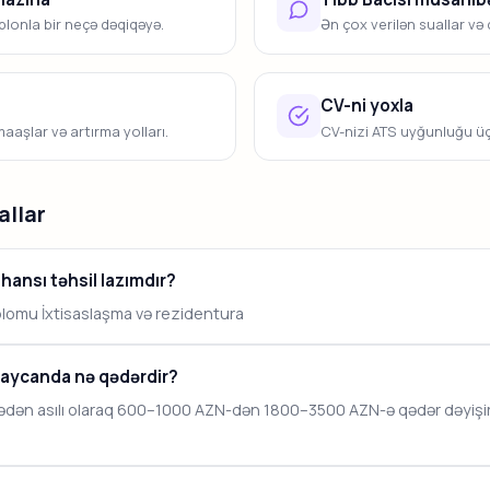
lonla bir neçə dəqiqəyə.
Ən çox verilən suallar və
CV-ni yoxla
aaşlar və artırma yolları.
CV-nizi ATS uyğunluğu üç
allar
hansı təhsil lazımdır?
plomu İxtisaslaşma və rezidentura
baycanda nə qədərdir?
ədən asılı olaraq 600–1000 AZN-dən 1800–3500 AZN-ə qədər dəyişir