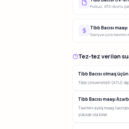
Pulsuz, ATS-dostu şab
Tibb Bacısı maaşı
Səviyyə üzrə təxmini m
Tez-tez verilən su
Tibb Bacısı olmaq üçün 
Tibb Universiteti (ATU) di
Tibb Bacısı maaşı Azər
Təxmini aylıq maaş təcrüb
yüksək ola bilər.