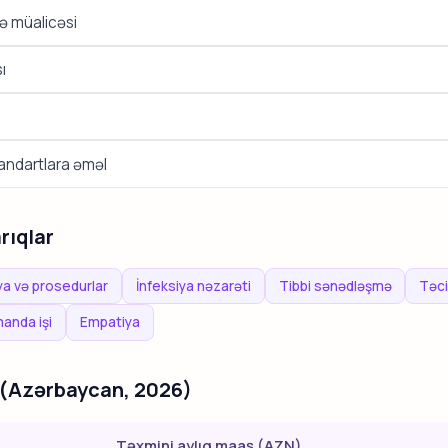
ə müalicəsi
ı
tandartlara əməl
rıqlar
ya və prosedurlar
İnfeksiya nəzarəti
Tibbi sənədləşmə
Təci
anda işi
Empatiya
 (Azərbaycan, 2026)
Təxmini aylıq maaş (AZN)