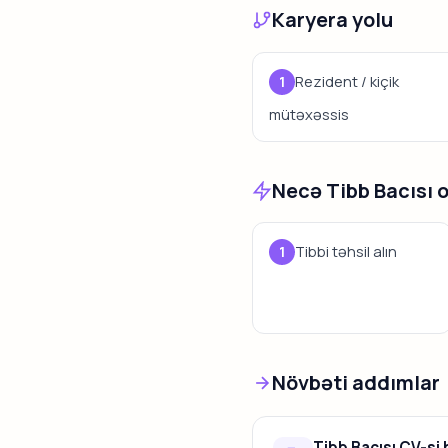
Karyera yolu
Rezident / kiçik
mütəxəssis
Necə Tibb Bacısı 
Tibbi təhsil alın
Növbəti addımlar
Tibb Bacısı CV-si 