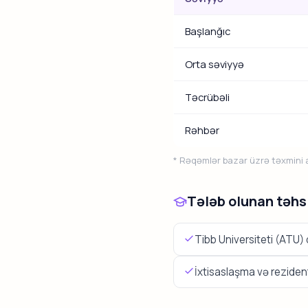
Başlanğıc
Orta səviyyə
Təcrübəli
Rəhbər
* Rəqəmlər bazar üzrə təxmini ar
Tələb olunan təhs
Tibb Universiteti (ATU)
İxtisaslaşma və reziden