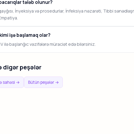
bacarıqlar tələb olunur?
qayğısı, İnyeksiya və prosedurlar, İnfeksiya nəzarəti, Tibbi sənədləş
Empatiya.
kimi işə başlamaq olar?
 CV ilə başlanğıc vəzifələrə müraciət edə bilərsiniz.
 digər peşələr
ə sahəsi →
Bütün peşələr →