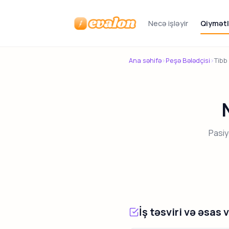
Necə işləyir
Qiymətl
Evalon
Ana səhifə
›
Peşə Bələdçisi
›
Tibb
Pasiy
İş təsviri və əsas 