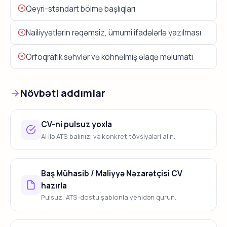
Qeyri-standart bölmə başlıqları
Nailiyyətlərin rəqəmsiz, ümumi ifadələrlə yazılması
Orfoqrafik səhvlər və köhnəlmiş əlaqə məlumatı
Növbəti addımlar
CV-ni pulsuz yoxla
AI ilə ATS balınızı və konkret tövsiyələri alın.
Baş Mühasib / Maliyyə Nəzarətçisi CV
hazırla
Pulsuz, ATS-dostu şablonla yenidən qurun.