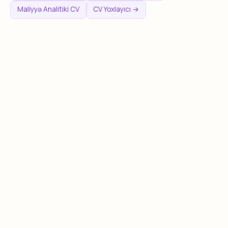
Maliyyə Analitiki CV
CV Yoxlayıcı →