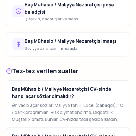
Baş Mühasib / Maliyyə Nəzarətçisi peşə
bələdçisi
İş təsviri, bacarıqlar və maaş.
Baş Mühasib / Maliyyə Nəzarətçisi maaşı
Səviyyə üzrə təxmini maaşlar.
Tez-tez verilən suallar
Baş Mühasib / Maliyyə Nəzarətçisi CV-sində
hansı açar sözlər olmalıdır?
Ən vacib açar sözlər: Maliyyə təhlili, Excel (qabaqcıl), 1C
/ bank proqramları, Risk qiymətləndirmə, Diqqətlilik,
Müştəri xidməti. Bunları CV-nizdə təbii şəkildə işlədin.