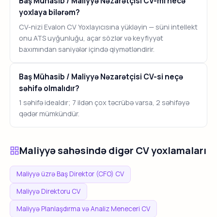
Baş Mühasib / Maliyyə Nəzarətçisi CV-mi necə
yoxlaya bilərəm?
CV-nizi Evalon CV Yoxlayıcısına yükləyin — süni intellekt
onu ATS uyğunluğu, açar sözlər və keyfiyyət
baxımından saniyələr içində qiymətləndirir.
Baş Mühasib / Maliyyə Nəzarətçisi CV-si neçə
səhifə olmalıdır?
1 səhifə idealdır; 7 ildən çox təcrübə varsa, 2 səhifəyə
qədər mümkündür.
Maliyyə sahəsində digər CV yoxlamaları
Maliyyə üzrə Baş Direktor (CFO) CV
Maliyyə Direktoru CV
Maliyyə Planlaşdırma və Analiz Meneceri CV