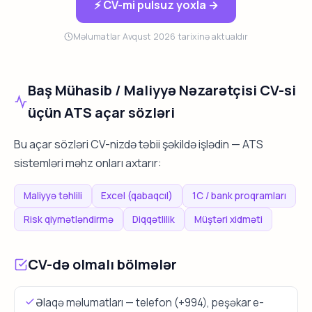
⚡ CV-mi pulsuz yoxla →
Məlumatlar Avqust 2026 tarixinə aktualdır
Baş Mühasib / Maliyyə Nəzarətçisi CV-si
üçün ATS açar sözləri
Bu açar sözləri CV-nizdə təbii şəkildə işlədin — ATS
sistemləri məhz onları axtarır:
Maliyyə təhlili
Excel (qabaqcıl)
1C / bank proqramları
Risk qiymətləndirmə
Diqqətlilik
Müştəri xidməti
CV-də olmalı bölmələr
Əlaqə məlumatları — telefon (+994), peşəkar e-