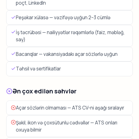
poçt, LinkedIn
Peşəkar xülasə — vəzifəyə uyğun 2–3 cümlə
İş təcrübəsi — nailiyyətlər rəqəmlərlə (faiz, məbləğ,
say)
Bacarıqlar — vakansiyadakı açar sözlərlə uyğun
Təhsil və sertifikatlar
Ən çox edilən səhvlər
Açar sözlərin olmaması — ATS CV-ni aşağı sıralayır
Şəkil, ikon və çoxsütunlu cədvəllər — ATS onları
oxuya bilmir