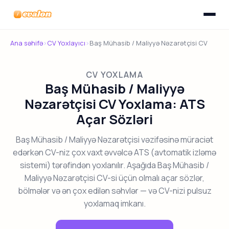
Menyunu
Evalon
Ana səhifə
›
CV Yoxlayıcı
›
Baş Mühasib / Maliyyə Nəzarətçisi CV
CV YOXLAMA
Baş Mühasib / Maliyyə
Nəzarətçisi CV Yoxlama: ATS
Açar Sözləri
Baş Mühasib / Maliyyə Nəzarətçisi vəzifəsinə müraciət
edərkən CV-niz çox vaxt əvvəlcə ATS (avtomatik izləmə
sistemi) tərəfindən yoxlanılır. Aşağıda Baş Mühasib /
Maliyyə Nəzarətçisi CV-si üçün olmalı açar sözlər,
bölmələr və ən çox edilən səhvlər — və CV-nizi pulsuz
yoxlamaq imkanı.