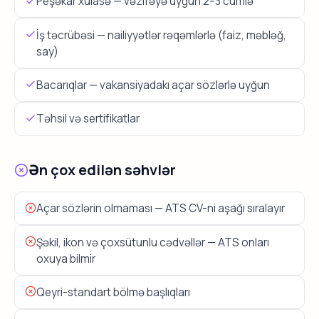
Peşəkar xülasə — vəzifəyə uyğun 2–3 cümlə
İş təcrübəsi — nailiyyətlər rəqəmlərlə (faiz, məbləğ,
say)
Bacarıqlar — vakansiyadakı açar sözlərlə uyğun
Təhsil və sertifikatlar
Ən çox edilən səhvlər
Açar sözlərin olmaması — ATS CV-ni aşağı sıralayır
Şəkil, ikon və çoxsütunlu cədvəllər — ATS onları
oxuya bilmir
Qeyri-standart bölmə başlıqları