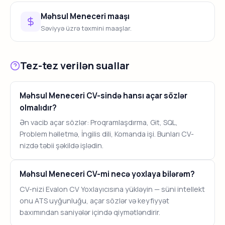
Məhsul Meneceri maaşı
Səviyyə üzrə təxmini maaşlar.
Tez-tez verilən suallar
Məhsul Meneceri CV-sində hansı açar sözlər
olmalıdır?
Ən vacib açar sözlər: Proqramlaşdırma, Git, SQL,
Problem həlletmə, İngilis dili, Komanda işi. Bunları CV-
nizdə təbii şəkildə işlədin.
Məhsul Meneceri CV-mi necə yoxlaya bilərəm?
CV-nizi Evalon CV Yoxlayıcısına yükləyin — süni intellekt
onu ATS uyğunluğu, açar sözlər və keyfiyyət
baxımından saniyələr içində qiymətləndirir.