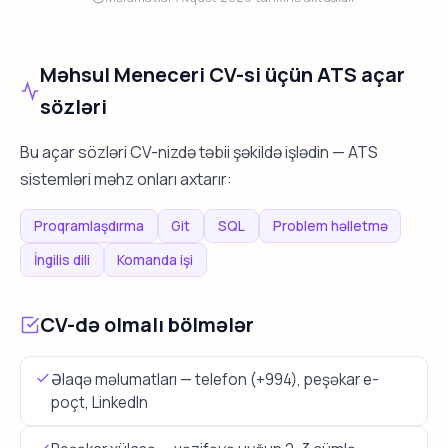
Məhsul Meneceri CV-si üçün ATS açar
sözləri
Bu açar sözləri CV-nizdə təbii şəkildə işlədin — ATS
sistemləri məhz onları axtarır:
Proqramlaşdırma
Git
SQL
Problem həlletmə
İngilis dili
Komanda işi
CV-də olmalı bölmələr
Əlaqə məlumatları — telefon (+994), peşəkar e-
poçt, LinkedIn