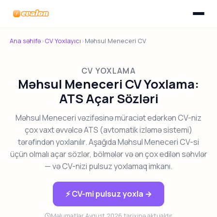
Menyunu
Evalon
Ana səhifə
›
CV Yoxlayıcı
›
Məhsul Meneceri CV
CV YOXLAMA
Məhsul Meneceri CV Yoxlama:
ATS Açar Sözləri
Məhsul Meneceri vəzifəsinə müraciət edərkən CV-niz
çox vaxt əvvəlcə ATS (avtomatik izləmə sistemi)
tərəfindən yoxlanılır. Aşağıda Məhsul Meneceri CV-si
üçün olmalı açar sözlər, bölmələr və ən çox edilən səhvlər
— və CV-nizi pulsuz yoxlamaq imkanı.
⚡ CV-mi pulsuz yoxla →
Məlumatlar Avqust 2026 tarixinə aktualdır