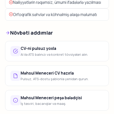
Nailiyyətlərin rəqəmsiz, ümumi ifadələrlə yazılması
Orfoqrafik səhvlər və köhnəlmiş əlaqə məlumatı
Növbəti addımlar
CV-ni pulsuz yoxla
AI ilə ATS balınızı və konkret tövsiyələri alın.
Məhsul Meneceri CV hazırla
Pulsuz, ATS-dostu şablonla yenidən qurun.
Məhsul Meneceri peşə bələdçisi
İş təsviri, bacarıqlar və maaş.