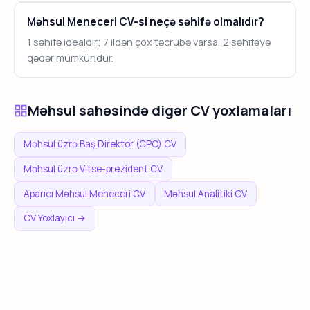
Məhsul Meneceri CV-si neçə səhifə olmalıdır?
1 səhifə idealdır; 7 ildən çox təcrübə varsa, 2 səhifəyə
qədər mümkündür.
Məhsul sahəsində digər CV yoxlamaları
Məhsul üzrə Baş Direktor (CPO) CV
Məhsul üzrə Vitse-prezident CV
Aparıcı Məhsul Meneceri CV
Məhsul Analitiki CV
CV Yoxlayıcı →