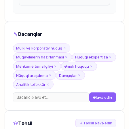
Bacarıqlar
Mülki və korporativ hüquq
×
Müqavilələrin hazırlanması
Hüquqi ekspertiza
×
×
Məhkəmə təmsilçiliyi
Əmək hüququ
×
×
Hüquqi araşdırma
Danışıqlar
×
×
Analitik təfəkkür
×
Əlavə edin
Təhsil
Təhsil əlavə edin