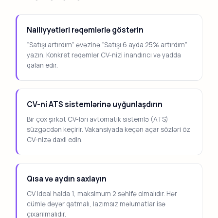
Nailiyyətləri rəqəmlərlə göstərin
“Satışı artırdım” əvəzinə “Satışı 6 ayda 25% artırdım”
yazın. Konkret rəqəmlər CV-nizi inandırıcı və yadda
qalan edir.
CV-ni ATS sistemlərinə uyğunlaşdırın
Bir çox şirkət CV-ləri avtomatik sistemlə (ATS)
süzgəcdən keçirir. Vakansiyada keçən açar sözləri öz
CV-nizə daxil edin.
Qısa və aydın saxlayın
CV ideal halda 1, maksimum 2 səhifə olmalıdır. Hər
cümlə dəyər qatmalı, lazımsız məlumatlar isə
çıxarılmalıdır.