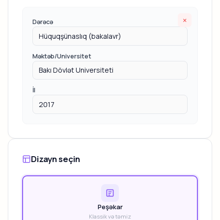
×
Dərəcə
Məktəb/Universitet
İl
Dizayn seçin
Peşəkar
Klassik və təmiz