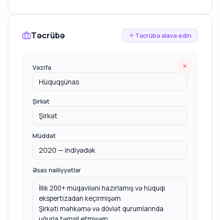
Təcrübə
Təcrübə əlavə edin
×
Vəzifə
Şirkət
Müddət
Əsas nailiyyətlər