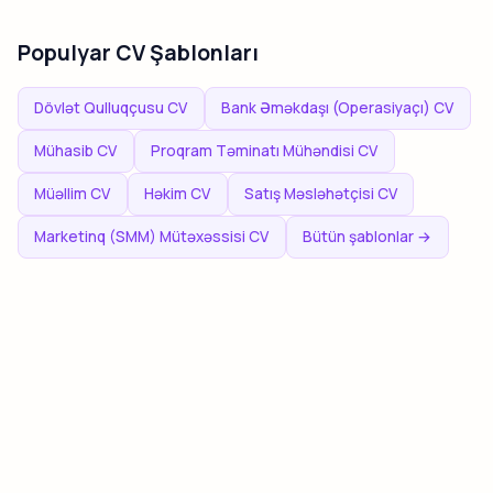
Populyar CV Şablonları
Dövlət Qulluqçusu CV
Bank Əməkdaşı (Operasiyaçı) CV
Mühasib CV
Proqram Təminatı Mühəndisi CV
Müəllim CV
Həkim CV
Satış Məsləhətçisi CV
Marketinq (SMM) Mütəxəssisi CV
Bütün şablonlar →