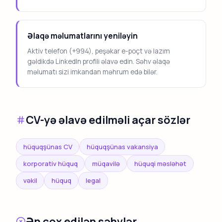
Əlaqə məlumatlarını yeniləyin
Aktiv telefon (+994), peşəkar e-poçt və lazım
gəldikdə LinkedIn profili əlavə edin. Səhv əlaqə
məlumatı sizi imkandan məhrum edə bilər.
CV-yə əlavə edilməli açar sözlər
hüquqşünas CV
hüquqşünas vakansiya
korporativ hüquq
müqavilə
hüquqi məsləhət
vəkil
hüquq
legal
Ən çox edilən səhvlər