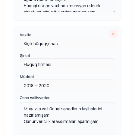
×
Vəzifə
Şirkət
Müddət
Əsas nailiyyətlər