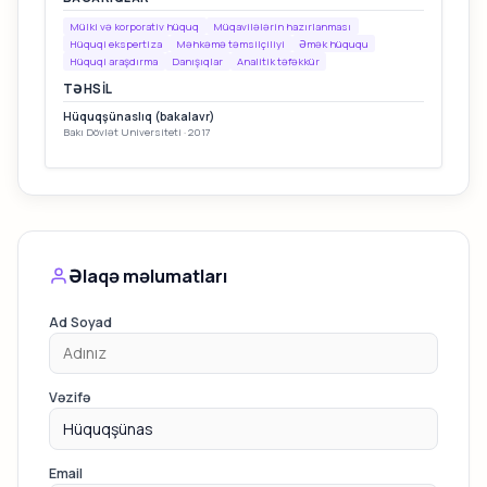
Mülki və korporativ hüquq
Müqavilələrin hazırlanması
Hüquqi ekspertiza
Məhkəmə təmsilçiliyi
Əmək hüququ
Hüquqi araşdırma
Danışıqlar
Analitik təfəkkür
TƏHSIL
Hüquqşünaslıq (bakalavr)
Bakı Dövlət Universiteti · 2017
Əlaqə məlumatları
Ad Soyad
Vəzifə
Email