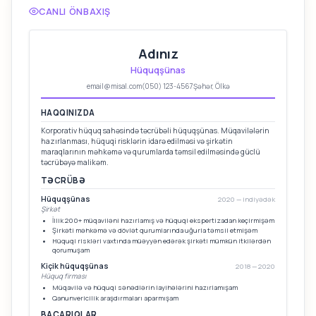
CANLI ÖNBAXIŞ
Adınız
Hüquqşünas
email@misal.com
(050) 123-4567
Şəhər, Ölkə
HAQQINIZDA
Korporativ hüquq sahəsində təcrübəli hüquqşünas. Müqavilələrin
hazırlanması, hüquqi risklərin idarə edilməsi və şirkətin
maraqlarının məhkəmə və qurumlarda təmsil edilməsində güclü
təcrübəyə malikəm.
TƏCRÜBƏ
Hüquqşünas
2020 — indiyədək
Şirkət
İllik 200+ müqaviləni hazırlamış və hüquqi ekspertizadan keçirmişəm
Şirkəti məhkəmə və dövlət qurumlarında uğurla təmsil etmişəm
Hüquqi riskləri vaxtında müəyyən edərək şirkəti mümkün itkilərdən
qorumuşam
Kiçik hüquqşünas
2018 — 2020
Hüquq firması
Müqavilə və hüquqi sənədlərin layihələrini hazırlamışam
Qanunvericilik araşdırmaları aparmışam
BACARIQLAR