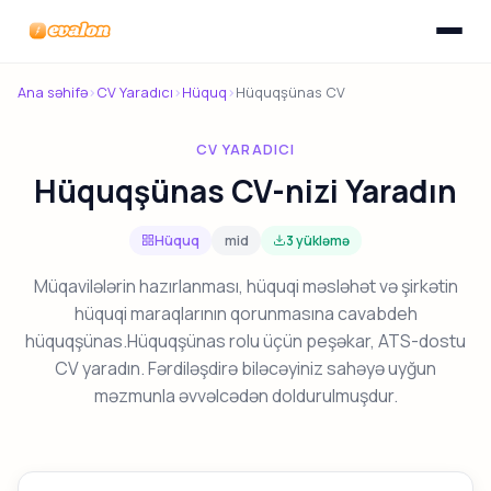
Menyunu
Evalon
Ana səhifə
›
CV Yaradıcı
›
Hüquq
›
Hüquqşünas CV
CV YARADICI
Hüquqşünas CV-nizi Yaradın
Hüquq
mid
3 yükləmə
Müqavilələrin hazırlanması, hüquqi məsləhət və şirkətin
hüquqi maraqlarının qorunmasına cavabdeh
hüquqşünas.Hüquqşünas rolu üçün peşəkar, ATS-dostu
CV yaradın. Fərdiləşdirə biləcəyiniz sahəyə uyğun
məzmunla əvvəlcədən doldurulmuşdur.