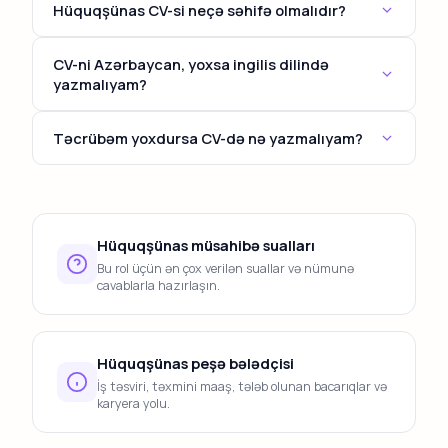
Hüquqşünas CV-si neçə səhifə olmalıdır?
Əksər hallarda 1 səhifə kifayətdir. 7 ildən çox
CV-ni Azərbaycan, yoxsa ingilis dilində
təcrübəniz varsa, 2 səhifəyə qədər yaza bilərsiniz.
yazmalıyam?
Yerli şirkətlər üçün Azərbaycan dilində, beynəlxalq,
Təcrübəm yoxdursa CV-də nə yazmalıyam?
neft-qaz və ya IT şirkətləri üçün isə ingilis dilində CV
hazırlamaq tövsiyə olunur. İmkan varsa, hər iki
Təhsil, könüllü fəaliyyət, layihələr, təcrübə (staj) və
versiyanı saxlayın.
keçdiyiniz kursları vurğulayın. Bacarıqlar və
motivasiya məktubu da önəmli rol oynayır.
Hüquqşünas müsahibə sualları
Bu rol üçün ən çox verilən suallar və nümunə
cavablarla hazırlaşın.
Hüquqşünas peşə bələdçisi
İş təsviri, təxmini maaş, tələb olunan bacarıqlar və
karyera yolu.