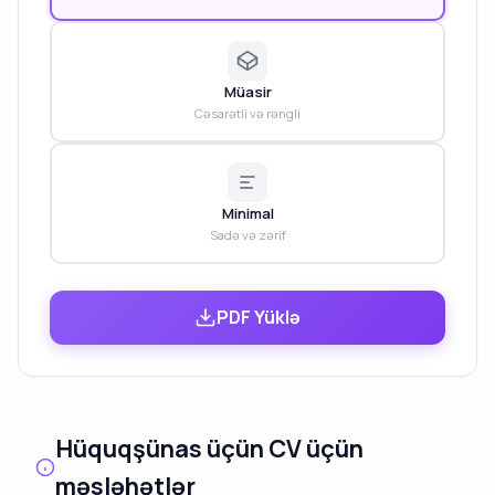
Müasir
Cəsarətli və rəngli
Minimal
Sadə və zərif
PDF Yüklə
Hüquqşünas üçün CV üçün
məsləhətlər