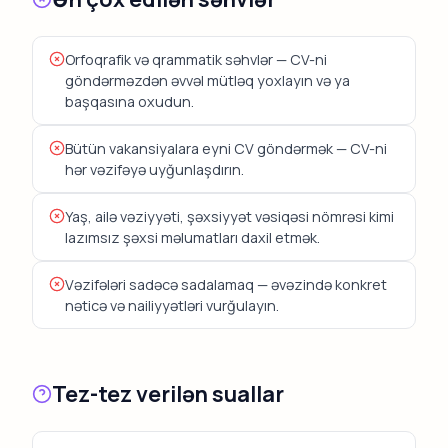
Orfoqrafik və qrammatik səhvlər — CV-ni
göndərməzdən əvvəl mütləq yoxlayın və ya
başqasına oxudun.
Bütün vakansiyalara eyni CV göndərmək — CV-ni
hər vəzifəyə uyğunlaşdırın.
Yaş, ailə vəziyyəti, şəxsiyyət vəsiqəsi nömrəsi kimi
lazımsız şəxsi məlumatları daxil etmək.
Vəzifələri sadəcə sadalamaq — əvəzində konkret
nəticə və nailiyyətləri vurğulayın.
Tez-tez verilən suallar