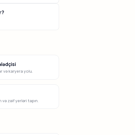
r?
lədçisi
ar və karyera yolu.
 və zəif yerləri tapın.