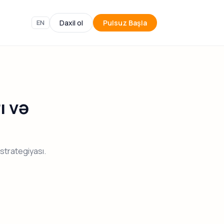
EN
Daxil ol
Pulsuz Başla
ı və
strategiyası.