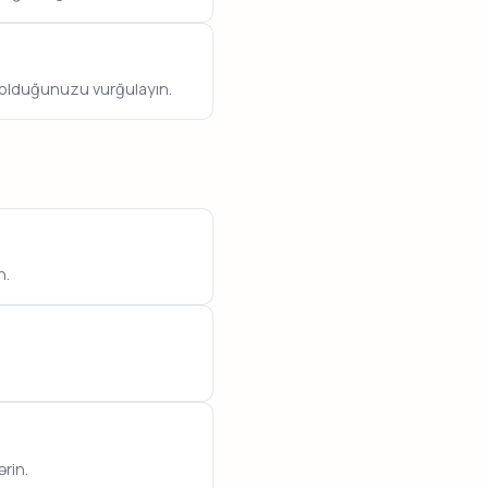
r olduğunuzu vurğulayın.
n.
rin.