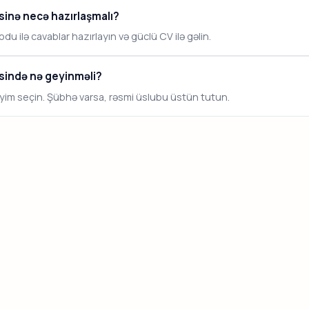
nə necə hazırlaşmalı?
du ilə cavablar hazırlayın və güclü CV ilə gəlin.
ində nə geyinməli?
eyim seçin. Şübhə varsa, rəsmi üslubu üstün tutun.