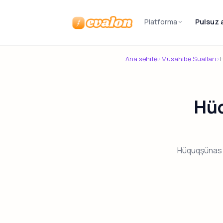
Platforma
Pulsuz 
Evalon
Ana səhifə
›
Müsahibə Sualları
›
Hüq
Hüquqşünas v