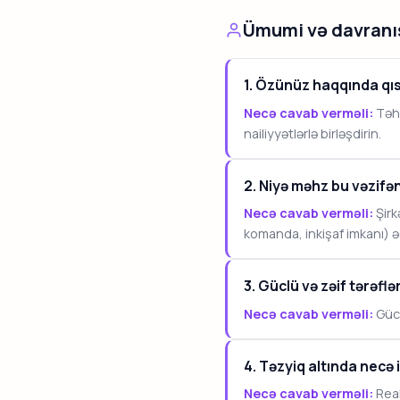
Ümumi və davranış
1. Özünüz haqqında qıs
Necə cavab verməli:
Təhs
nailiyyətlərlə birləşdirin.
2. Niyə məhz bu vəzifən
Necə cavab verməli:
Şirk
komanda, inkişaf imkanı) ə
3. Güclü və zəif tərəflə
Necə cavab verməli:
Gücl
4. Təzyiq altında necə i
Necə cavab verməli:
Real