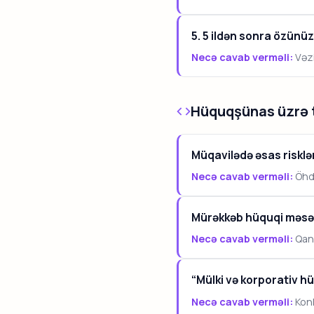
5. 5 ildən sonra özün
Necə cavab verməli:
Vəzi
Hüquqşünas üzrə t
Müqavilədə əsas risklə
Necə cavab verməli:
Öhdə
Mürəkkəb hüquqi məsəl
Necə cavab verməli:
Qanu
“Mülki və korporativ h
Necə cavab verməli:
Konk