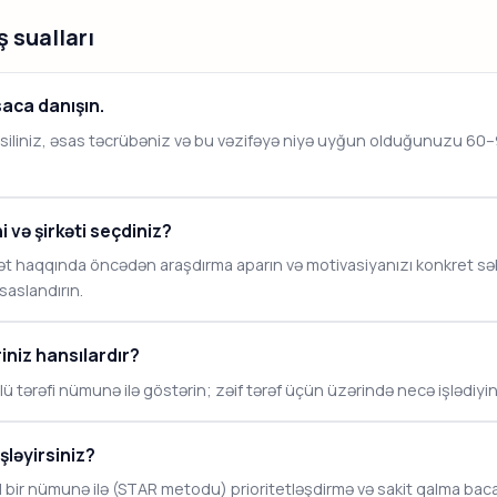
 sualları
aca danışın.
iliniz, əsas təcrübəniz və bu vəzifəyə niyə uyğun olduğunuzu 60–90
i və şirkəti seçdiniz?
ət haqqında öncədən araşdırma aparın və motivasiyanızı konkret sə
saslandırın.
riniz hansılardır?
ü tərəfi nümunə ilə göstərin; zəif tərəf üçün üzərində necə işlədiyini
şləyirsiniz?
 bir nümunə ilə (STAR metodu) prioritetləşdirmə və sakit qalma bacar