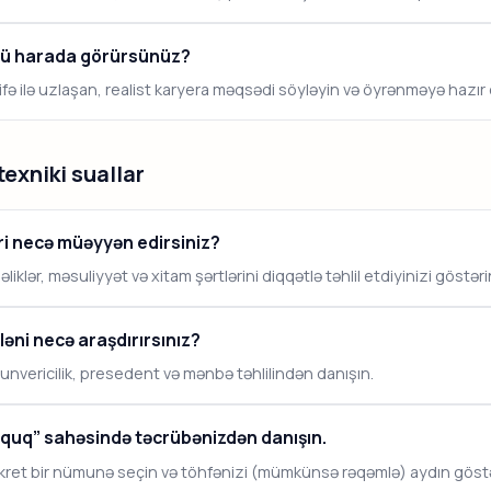
üzü harada görürsünüz?
fə ilə uzlaşan, realist karyera məqsədi söyləyin və öyrənməyə hazı
exniki suallar
ri necə müəyyən edirsiniz?
liklər, məsuliyyət və xitam şərtlərini diqqətlə təhlil etdiyinizi göstəri
əni necə araşdırırsınız?
nvericilik, presedent və mənbə təhlilindən danışın.
üquq” sahəsində təcrübənizdən danışın.
ret bir nümunə seçin və töhfənizi (mümkünsə rəqəmlə) aydın göstə