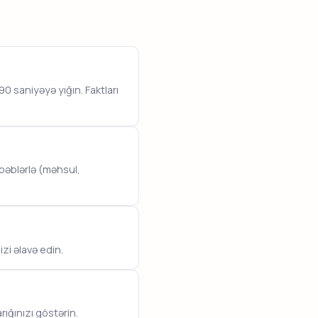
 saniyəyə yığın. Faktları
bəblərlə (məhsul,
zi əlavə edin.
ığınızı göstərin.