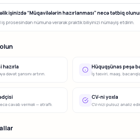
ik işinizdə “Müqavilələrin hazırlanması” necə tətbiq olunu
 iş prosesindən nümunə verərək praktik biliyinizi nümayiş etdirin.
olun
 hazırla
Hüquqşünas peşə bə
ə dəvət şansını artırın.
İş təsviri, maaş, bacarıql
dçisi
CV-ni yoxla
ecə cavab verməli — ətraflı.
CV-nizi pulsuz analiz edin
allar