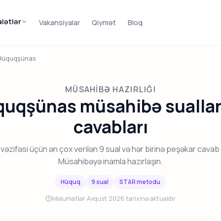
alətlər
Vakansiyalar
Qiymət
Bloq
Hüquqşünas
MÜSAHIBƏ HAZIRLIĞI
uqşünas müsahibə suallar
cavabları
əzifəsi üçün ən çox verilən 9 sual və hər birinə peşəkar cavab 
Müsahibəyə inamla hazırlaşın.
Hüquq
9 sual
STAR metodu
Məlumatlar Avqust 2026 tarixinə aktualdır