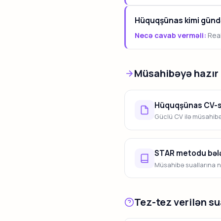
Hüquqşünas kimi gündəl
Necə cavab verməli:
Real
Müsahibəyə hazır 
Hüquqşünas CV-si
Güclü CV ilə müsahibəy
STAR metodu bələ
Müsahibə suallarına n
Tez-tez verilən su