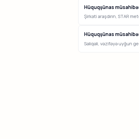
Hüquqşünas müsahibəsi
Şirkəti araşdırın, STAR meto
Hüquqşünas müsahibəs
Səliqəli, vəzifəyə uyğun g