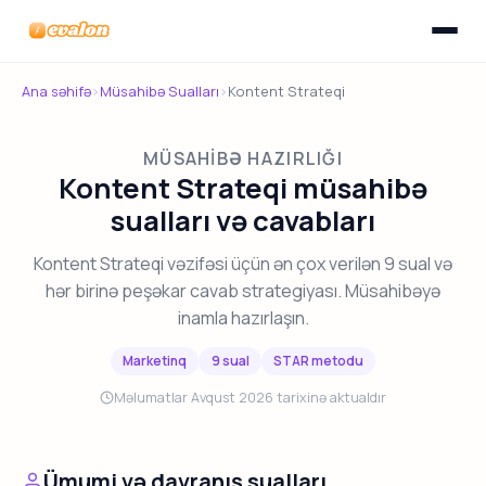
Menyunu
Evalon
Ana səhifə
›
Müsahibə Sualları
›
Kontent Strateqi
MÜSAHIBƏ HAZIRLIĞI
Kontent Strateqi müsahibə
sualları və cavabları
Kontent Strateqi vəzifəsi üçün ən çox verilən 9 sual və
hər birinə peşəkar cavab strategiyası. Müsahibəyə
inamla hazırlaşın.
Marketinq
9 sual
STAR metodu
Məlumatlar Avqust 2026 tarixinə aktualdır
Ümumi və davranış sualları