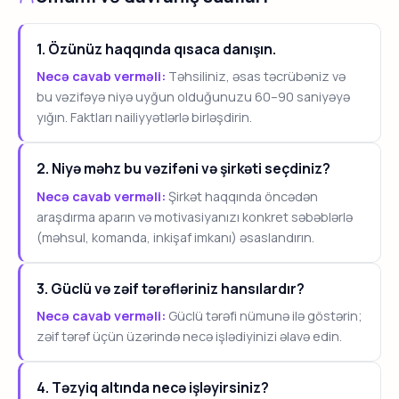
1. Özünüz haqqında qısaca danışın.
Necə cavab verməli:
Təhsiliniz, əsas təcrübəniz və
bu vəzifəyə niyə uyğun olduğunuzu 60–90 saniyəyə
yığın. Faktları nailiyyətlərlə birləşdirin.
2. Niyə məhz bu vəzifəni və şirkəti seçdiniz?
Necə cavab verməli:
Şirkət haqqında öncədən
araşdırma aparın və motivasiyanızı konkret səbəblərlə
(məhsul, komanda, inkişaf imkanı) əsaslandırın.
3. Güclü və zəif tərəfləriniz hansılardır?
Necə cavab verməli:
Güclü tərəfi nümunə ilə göstərin;
zəif tərəf üçün üzərində necə işlədiyinizi əlavə edin.
4. Təzyiq altında necə işləyirsiniz?