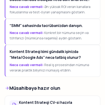
Necə cavab verməli:
Ən yüksək ROI verən kanallara
fokuslanma və test-öyrən yanaşmasını göstərin.
“SMM” sahəsində təcrübənizdən danışın.
Necə cavab verməli:
Konkret bir nümunə seçin və
töhfənizi (mümkünsə rəqəmlə) aydın göstərin.
Kontent Strateqi kimi gündəlik işinizdə
“Meta/Google Ads” necə tətbiq olunur?
Necə cavab verməli:
Real iş prosesindən nümunə
verərək praktik biliyinizi nümayiş etdirin.
Müsahibəyə hazır olun
Kontent Strateqi CV-si hazırla