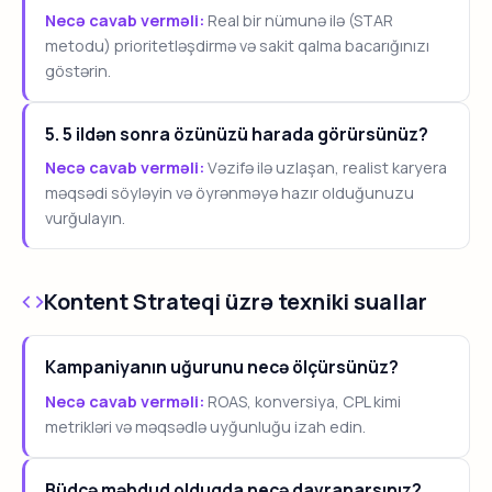
Necə cavab verməli:
Real bir nümunə ilə (STAR
metodu) prioritetləşdirmə və sakit qalma bacarığınızı
göstərin.
5. 5 ildən sonra özünüzü harada görürsünüz?
Necə cavab verməli:
Vəzifə ilə uzlaşan, realist karyera
məqsədi söyləyin və öyrənməyə hazır olduğunuzu
vurğulayın.
Kontent Strateqi üzrə texniki suallar
Kampaniyanın uğurunu necə ölçürsünüz?
Necə cavab verməli:
ROAS, konversiya, CPL kimi
metrikləri və məqsədlə uyğunluğu izah edin.
Büdcə məhdud olduqda necə davranarsınız?