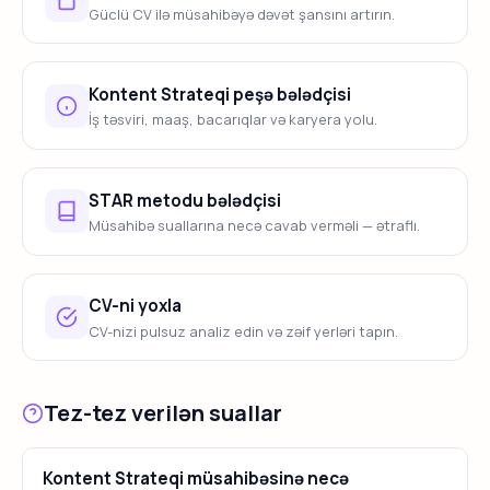
Güclü CV ilə müsahibəyə dəvət şansını artırın.
Kontent Strateqi peşə bələdçisi
İş təsviri, maaş, bacarıqlar və karyera yolu.
STAR metodu bələdçisi
Müsahibə suallarına necə cavab verməli — ətraflı.
CV-ni yoxla
CV-nizi pulsuz analiz edin və zəif yerləri tapın.
Tez-tez verilən suallar
Kontent Strateqi müsahibəsinə necə