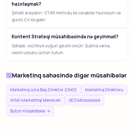
hazırlaşmalı?
Şirkəti araşdırın, STAR metodu ilə cavablar hazırlayın və
güclü CV ilə gəlin.
Kontent Strateqi müsahibəsində nə geyinməli?
Səliqəli, vəzifəyə uyğun geyim seçin. Şübhə varsa,
rəsmi üslubu üstün tutun.
Marketinq sahəsində digər müsahibələr
Marketinq üzrə Baş Direktor (CMO)
Marketinq Direktoru
Artım Marketinqi Meneceri
SEO Mütəxəssisi
Bütün müsahibələr →