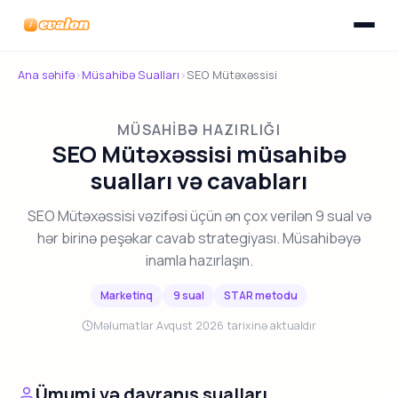
Menyunu
Evalon
Ana səhifə
›
Müsahibə Sualları
›
SEO Mütəxəssisi
MÜSAHIBƏ HAZIRLIĞI
SEO Mütəxəssisi müsahibə
sualları və cavabları
SEO Mütəxəssisi vəzifəsi üçün ən çox verilən 9 sual və
hər birinə peşəkar cavab strategiyası. Müsahibəyə
inamla hazırlaşın.
Marketinq
9 sual
STAR metodu
Məlumatlar Avqust 2026 tarixinə aktualdır
Ümumi və davranış sualları