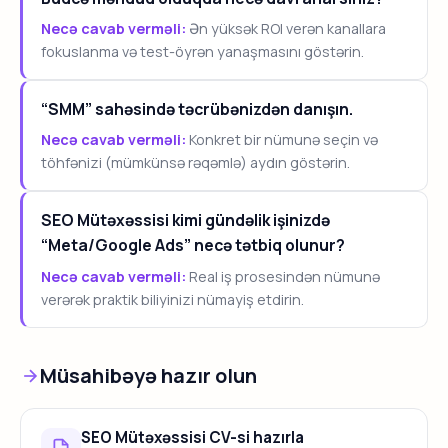
Necə cavab verməli:
Ən yüksək ROI verən kanallara
fokuslanma və test-öyrən yanaşmasını göstərin.
“SMM” sahəsində təcrübənizdən danışın.
Necə cavab verməli:
Konkret bir nümunə seçin və
töhfənizi (mümkünsə rəqəmlə) aydın göstərin.
SEO Mütəxəssisi kimi gündəlik işinizdə
“Meta/Google Ads” necə tətbiq olunur?
Necə cavab verməli:
Real iş prosesindən nümunə
verərək praktik biliyinizi nümayiş etdirin.
Müsahibəyə hazır olun
SEO Mütəxəssisi CV-si hazırla