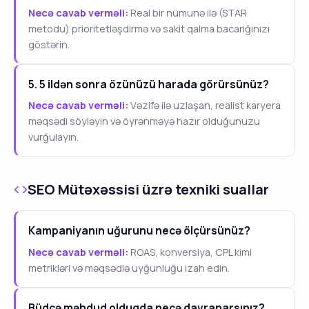
Necə cavab verməli:
Real bir nümunə ilə (STAR
metodu) prioritetləşdirmə və sakit qalma bacarığınızı
göstərin.
5. 5 ildən sonra özünüzü harada görürsünüz?
Necə cavab verməli:
Vəzifə ilə uzlaşan, realist karyera
məqsədi söyləyin və öyrənməyə hazır olduğunuzu
vurğulayın.
SEO Mütəxəssisi üzrə texniki suallar
Kampaniyanın uğurunu necə ölçürsünüz?
Necə cavab verməli:
ROAS, konversiya, CPL kimi
metrikləri və məqsədlə uyğunluğu izah edin.
Büdcə məhdud olduqda necə davranarsınız?