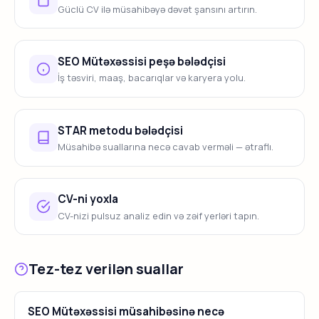
Güclü CV ilə müsahibəyə dəvət şansını artırın.
SEO Mütəxəssisi peşə bələdçisi
İş təsviri, maaş, bacarıqlar və karyera yolu.
STAR metodu bələdçisi
Müsahibə suallarına necə cavab verməli — ətraflı.
CV-ni yoxla
CV-nizi pulsuz analiz edin və zəif yerləri tapın.
Tez-tez verilən suallar
SEO Mütəxəssisi müsahibəsinə necə