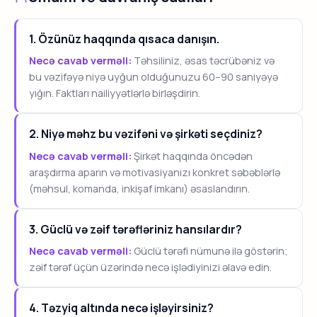
1. Özünüz haqqında qısaca danışın.
Necə cavab verməli:
Təhsiliniz, əsas təcrübəniz və
bu vəzifəyə niyə uyğun olduğunuzu 60–90 saniyəyə
yığın. Faktları nailiyyətlərlə birləşdirin.
2. Niyə məhz bu vəzifəni və şirkəti seçdiniz?
Necə cavab verməli:
Şirkət haqqında öncədən
araşdırma aparın və motivasiyanızı konkret səbəblərlə
(məhsul, komanda, inkişaf imkanı) əsaslandırın.
3. Güclü və zəif tərəfləriniz hansılardır?
Necə cavab verməli:
Güclü tərəfi nümunə ilə göstərin;
zəif tərəf üçün üzərində necə işlədiyinizi əlavə edin.
4. Təzyiq altında necə işləyirsiniz?