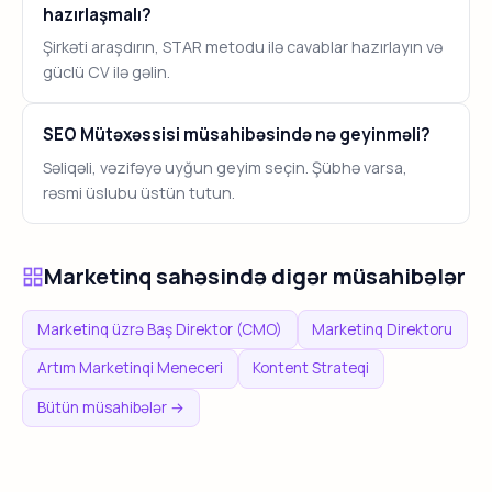
hazırlaşmalı?
Şirkəti araşdırın, STAR metodu ilə cavablar hazırlayın və
güclü CV ilə gəlin.
SEO Mütəxəssisi müsahibəsində nə geyinməli?
Səliqəli, vəzifəyə uyğun geyim seçin. Şübhə varsa,
rəsmi üslubu üstün tutun.
Marketinq sahəsində digər müsahibələr
Marketinq üzrə Baş Direktor (CMO)
Marketinq Direktoru
Artım Marketinqi Meneceri
Kontent Strateqi
Bütün müsahibələr →