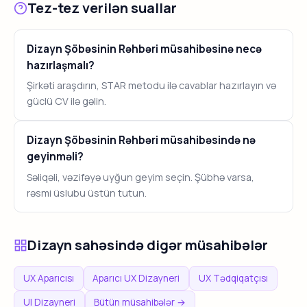
Tez-tez verilən suallar
Dizayn Şöbəsinin Rəhbəri müsahibəsinə necə
hazırlaşmalı?
Şirkəti araşdırın, STAR metodu ilə cavablar hazırlayın və
güclü CV ilə gəlin.
Dizayn Şöbəsinin Rəhbəri müsahibəsində nə
geyinməli?
Səliqəli, vəzifəyə uyğun geyim seçin. Şübhə varsa,
rəsmi üslubu üstün tutun.
Dizayn sahəsində digər müsahibələr
UX Aparıcısı
Aparıcı UX Dizayneri
UX Tədqiqatçısı
UI Dizayneri
Bütün müsahibələr →