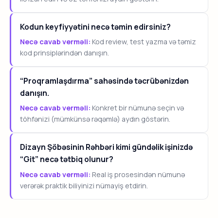
Kodun keyfiyyətini necə təmin edirsiniz?
Necə cavab verməli:
Kod review, test yazma və təmiz
kod prinsiplərindən danışın.
“Proqramlaşdırma” sahəsində təcrübənizdən
danışın.
Necə cavab verməli:
Konkret bir nümunə seçin və
töhfənizi (mümkünsə rəqəmlə) aydın göstərin.
Dizayn Şöbəsinin Rəhbəri kimi gündəlik işinizdə
“Git” necə tətbiq olunur?
Necə cavab verməli:
Real iş prosesindən nümunə
verərək praktik biliyinizi nümayiş etdirin.