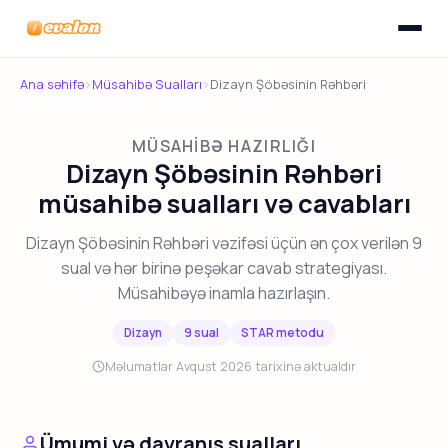
Menyunu
Evalon
Ana səhifə
›
Müsahibə Sualları
›
Dizayn Şöbəsinin Rəhbəri
MÜSAHIBƏ HAZIRLIĞI
Dizayn Şöbəsinin Rəhbəri
müsahibə sualları və cavabları
Dizayn Şöbəsinin Rəhbəri vəzifəsi üçün ən çox verilən 9
sual və hər birinə peşəkar cavab strategiyası.
Müsahibəyə inamla hazırlaşın.
Dizayn
9 sual
STAR metodu
Məlumatlar Avqust 2026 tarixinə aktualdır
Ümumi və davranış sualları