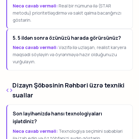
Necə cavab verməli:
Real bir nümunə ilə (STAR
metodu) prioritetləşdirmə və sakit qalma bacarığınızı
göstərin.
5. 5 ildən sonra özünüzü harada görürsünüz?
Necə cavab verməli:
Vəzifə ilə uzlaşan, realist karyera
məqsədi söyləyin və öyrənməyə hazır olduğunuzu
vurğulayın.
Dizayn Şöbəsinin Rəhbəri üzrə texniki
suallar
Son layihənizdə hansı texnologiyaları
işlətdiniz?
Necə cavab verməli:
Texnologiya seçimini səbəbləri
ilə izah edin və öz töhfənizi aydın göstərin.