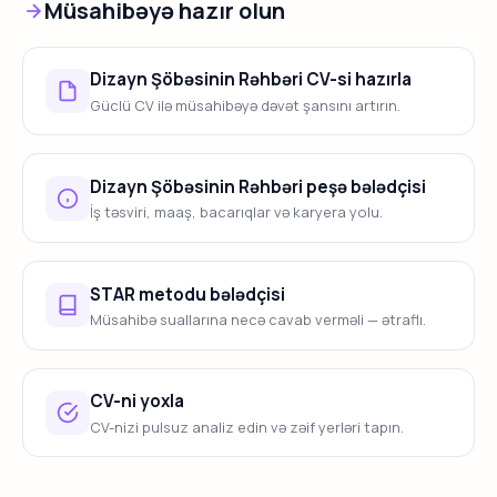
Müsahibəyə hazır olun
Dizayn Şöbəsinin Rəhbəri CV-si hazırla
Güclü CV ilə müsahibəyə dəvət şansını artırın.
Dizayn Şöbəsinin Rəhbəri peşə bələdçisi
İş təsviri, maaş, bacarıqlar və karyera yolu.
STAR metodu bələdçisi
Müsahibə suallarına necə cavab verməli — ətraflı.
CV-ni yoxla
CV-nizi pulsuz analiz edin və zəif yerləri tapın.