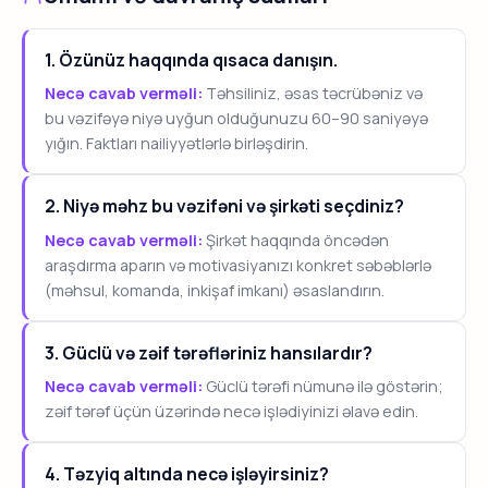
1. Özünüz haqqında qısaca danışın.
Necə cavab verməli:
Təhsiliniz, əsas təcrübəniz və
bu vəzifəyə niyə uyğun olduğunuzu 60–90 saniyəyə
yığın. Faktları nailiyyətlərlə birləşdirin.
2. Niyə məhz bu vəzifəni və şirkəti seçdiniz?
Necə cavab verməli:
Şirkət haqqında öncədən
araşdırma aparın və motivasiyanızı konkret səbəblərlə
(məhsul, komanda, inkişaf imkanı) əsaslandırın.
3. Güclü və zəif tərəfləriniz hansılardır?
Necə cavab verməli:
Güclü tərəfi nümunə ilə göstərin;
zəif tərəf üçün üzərində necə işlədiyinizi əlavə edin.
4. Təzyiq altında necə işləyirsiniz?