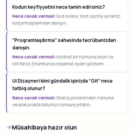
Kodun keyfiyyətini necə təmin edirsiniz?
Necə cavab verməli:
Kod review, test yazma və təmiz
kod prinsiplərindən danışın.
“Proqramlaşdırma” sahəsində təcrübənizdən
danışın.
Necə cavab verməli:
Konkret bir nümunə seçin və
töhfənizi (mümkünsə rəqəmlə) aydın göstərin.
UI Dizayneri kimi gündəlik işinizdə “Git” necə
tətbiq olunur?
Necə cavab verməli:
Real iş prosesindən nümunə
verərək praktik biliyinizi nümayiş etdirin.
Müsahibəyə hazır olun