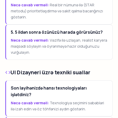
Necə cavab verməli:
Real bir nümunə ilə (STAR
metodu) prioritetləşdirmə və sakit qalma bacarığınızı
göstərin.
5. 5 ildən sonra özünüzü harada görürsünüz?
Necə cavab verməli:
Vəzifə ilə uzlaşan, realist karyera
məqsədi söyləyin və öyrənməyə hazır olduğunuzu
vurğulayın.
UI Dizayneri üzrə texniki suallar
Son layihənizdə hansı texnologiyaları
işlətdiniz?
Necə cavab verməli:
Texnologiya seçimini səbəbləri
ilə izah edin və öz töhfənizi aydın göstərin.