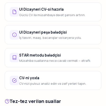
UI Dizayneri CV-si hazırla
Güclü CV ilə müsahibəyə dəvət şansını artırın.
UI Dizayneri peşə bələdçisi
İş təsviri, maaş, bacarıqlar və karyera yolu.
STAR metodu bələdçisi
Müsahibə suallarına necə cavab verməli — ətraflı.
CV-ni yoxla
CV-nizi pulsuz analiz edin və zəif yerləri tapın.
Tez-tez verilən suallar