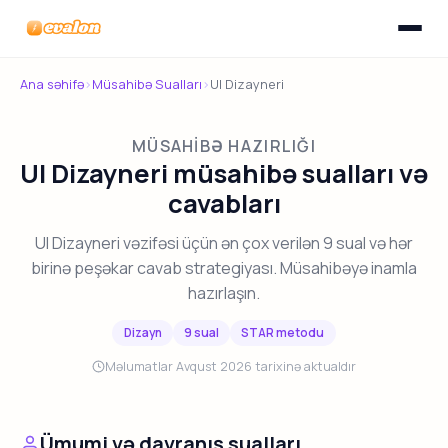
Menyunu
Evalon
Ana səhifə
›
Müsahibə Sualları
›
UI Dizayneri
MÜSAHIBƏ HAZIRLIĞI
UI Dizayneri müsahibə sualları və
cavabları
UI Dizayneri vəzifəsi üçün ən çox verilən 9 sual və hər
birinə peşəkar cavab strategiyası. Müsahibəyə inamla
hazırlaşın.
Dizayn
9 sual
STAR metodu
Məlumatlar Avqust 2026 tarixinə aktualdır
Ümumi və davranış sualları