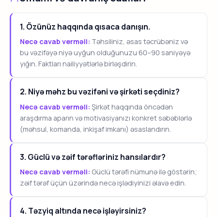
1. Özünüz haqqında qısaca danışın.
Necə cavab verməli:
Təhsiliniz, əsas təcrübəniz və
bu vəzifəyə niyə uyğun olduğunuzu 60–90 saniyəyə
yığın. Faktları nailiyyətlərlə birləşdirin.
2. Niyə məhz bu vəzifəni və şirkəti seçdiniz?
Necə cavab verməli:
Şirkət haqqında öncədən
araşdırma aparın və motivasiyanızı konkret səbəblərlə
(məhsul, komanda, inkişaf imkanı) əsaslandırın.
3. Güclü və zəif tərəfləriniz hansılardır?
Necə cavab verməli:
Güclü tərəfi nümunə ilə göstərin;
zəif tərəf üçün üzərində necə işlədiyinizi əlavə edin.
4. Təzyiq altında necə işləyirsiniz?