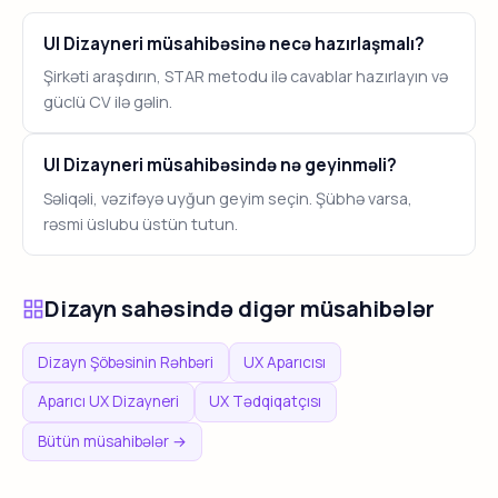
UI Dizayneri müsahibəsinə necə hazırlaşmalı?
Şirkəti araşdırın, STAR metodu ilə cavablar hazırlayın və
güclü CV ilə gəlin.
UI Dizayneri müsahibəsində nə geyinməli?
Səliqəli, vəzifəyə uyğun geyim seçin. Şübhə varsa,
rəsmi üslubu üstün tutun.
Dizayn sahəsində digər müsahibələr
Dizayn Şöbəsinin Rəhbəri
UX Aparıcısı
Aparıcı UX Dizayneri
UX Tədqiqatçısı
Bütün müsahibələr →